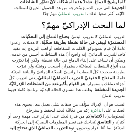
كلّما يشيخ الدماغ، تشتدّ هذه المشكلة، لأنّ تطوّر النشاطات
الجديدة
التي تروز الدماغ وتُخرجه من هذا الخمول الحيويّ للمعالجة
الآليّة، أكثر صعبا. لذلك،
التدريب الدماغيّ
مهمّ جدّا.
لما البحث الإدراكيّ مهمّ؟
الدريب الدماغيّ كالتدريب البدنيّ.
يحتاج الدماغ إلى التحدّيات
المستمرّة ليبقي في حالة نشطة بطريقة صحّيّة
، كالعضلات. زعموا
عامةً أنّ قيام بسودوكو، الكلمات المتقاطعة أو لعب البريدج إنه مفيد
كاف للتدريب الدماغيّ. إنه واضح أنّ هذه النشاطات أحسن من عدمه،
ويمكن أن تساعد على إبقاء الدماغ في حالة نشطة، ولكن إذا تكرّرت
هذه أنواع النشطات الدماغيّة باستمرار، أصبحت روتينيّة ولن تدرّب
بطريقة صحيحة كلّ الصفات الرائسيّ للصحّة الدماغيّ واللياقة البدنيّة
عامةً.
المفتاح الحقيقيّ للتدريب الدماغيّ المثاليّ
،يعني لتدريب كلّ
أجزاء دماغك باستمرار،
هو القيام بأكبرعدد من النشطات اللإدراكيّة
الجديدة المختلفة
. يطلب هذا مستوى الحالة البدنيّة برنامجا كاملا فهيما
لتدريب الدماغ.
السبب هو أن الإدراك مؤلّف من صفات شتّى تعمل معا. يحتوى هذه
الصفات على
الذاكرة
(كم من فعّاليّة لديك للحفظ واسترجاع
المعلومات)،
الانتباه
(كم من قدرة لديك على التركز على مهمة وحيد أو
أكثر)، و
التناسق
(نجاحك في تعبير المعلومات البصريّة إلى الحركة
البدنيّة). بما أنّنا أفراد وحيدون، نوع
التدريب الدماغيّ الذي تحتاج إليه