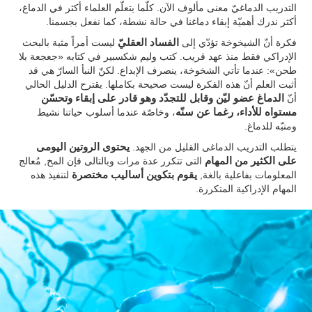
التدريب الدماغيّ معنى مألوف الآن. كلّما يتعلّم العلماء أكثر في الدماغ،
أكثر ندرك أهميّة إبقاء دماغنا في حالة نشطة، كما نفعل بجسمنا.
فكرة أنّ الشيخوخة تؤدّي إلى
الفساد العقليّ
ليست أمراً مثبة بالبحث
الإدراكي فقط منذ عهد قريب. كتب وليم شكسبير في كتابه «جعجعة بلا
طحن»: عندما تأتي الشخوخة، ينصرف الإبداع. لكنّ النبأ السارّ هي قد
أثبت العلم أنّ هذه الفكرة ليست صحيحة بكاملها. يقترح الدليل الحالي
أنّ
الدماغ عضو ليّن وقابل للتجدّد وهو قادر على إبقاء وتحسّن
مستواه للأداء، رغما عن سنّه
، وخاصّة عندما أسلوب حياتنا نشيط
ومنبّه للدماغ.
يتطلب التدريب الدماغى القليل من الجهد.
يحتوى الروتين اليومى
على الكثير من المهام
التى تتكرر عدة مرات وبالتالى فإن المخ, مُعالج
المعلومات بفاعلية بالغة,
يقوم بتكوين أساليب مختصرة
لتنفيذ هذه
المهام الإدراكية المتكررة.