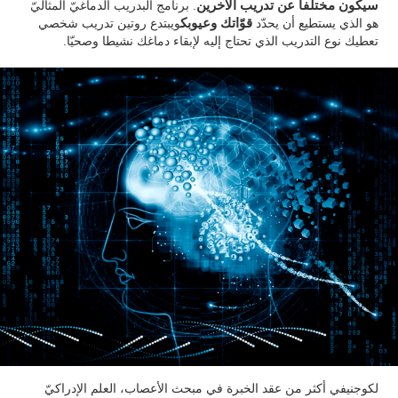
سيكون مختلفا عن تدريب الآخرين
. برنامج البدريب الدماغيّ المثاليّ
هو الذي يستطيع أن يحدّد
قوّاتك وعيوبك
ويبتدع روتين تدريب شخصي
تعطيك نوع التدريب الذي تحتاج إليه لإبقاء دماغك نشيطا وصحيّا.
لكوجنيفي أكثر من عقد الخبرة في مبحث الأعصاب، العلم الإدراكيّ