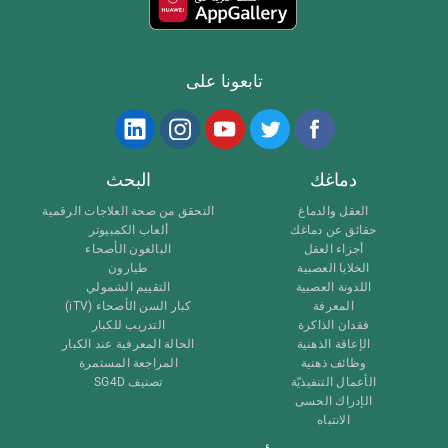
تابعونا على
دماغك
البحث
العقل والدماغ
التحقق من صحة العلاجات الرقمية
حقائق عن دماغك
ألعاب الكمبيوتر
أجزاء العقل
البالغون الأصحاء
الخلايا العصبية
طيارون
اللدونة العصبية
التقييم الشمولي
المعرفة
كبار السن الأصحاء (iTV)
فقدان الذاكرة
التدريب للكبار
الإعاقة الذهنية
الحالة المعرفية عند الكبار
وظائف ذهنية
المراجعة المستمرة
الأعمال التنفيذيّة
تصنيف SG4D
الإدراك الحسى
الانتباه