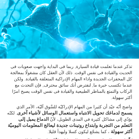
تذكر عندما تعلمت قيادة السيارة, ربما فى البداية واجهت صعوبات فى
الحديث والقيادة فى نفس الوقت. ذلك لأن العقل كان مشغولًا بمعالجة
كل المحفزات الجديدة واداء المهام الإدراكية المتعلقة بالقيادة. ولكن
عندما تكتسب خبرة ما, لنفترض أنك سائق محترف, فإن التحدث مع
الركاب والتمتع بالمناظر الطبيعية والقيادة فى نفس الوقت يصبح امرًا
أكثر سهولة.
واضح أنّه جيّد أن كثيرا من المهام الإدراكيّة للسَّوق آليّة، الأمر الذي
يسمح لدماغك تحويل الانتباه واستعمال الوسائل لأشياء آخرى
. لكنّه
يؤدّي إلى مشاكل كثيرة في المدى الطويل، لأنّ
الدماغ يميل إلى
التعلم من التجربة وابتداع روتينات جديدة ليعالج المعلومات اليوميّة
أكثر سهولة
، كما يشجّع ليكون كسلا وليهدأ قليلا.