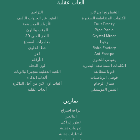
ألعاب عقلية
الشطرنج اون لاين
التزاحم
الكلمات المتقاطعة الصغيرة
العثور عن الحيوات الأليف
Fruit Frenzy
الأزواج الموسيقية
Pipe Panic
الوقت واللون
Crystal Miner
اللغز الفني 3D
وحيدا
مغامرات الضفدع
Robo Factory
خط الحلوى
Ant Escape
لغز
يقودني للجنون
الأرقام
الكلمات المتقاطعة البصرية
لون النحلة
قم بالمطابقة
اللعبة العقلية: تفجير البالونات
فوضى الرياضيات
ألعاب الذكاء
سباق الرخام
ألعاب اون لاين من آجل الذاكرة
التنس الموسيقي
ألعاب عقلية
تمارين
براءة اختراع
البائعين
تطور إدراكى
تدريبات ذهنية
اختبارات ذهنية
تدريبات ذهنية