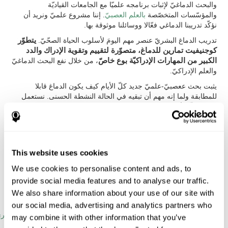
والبحث الدماغيّ لإثبات برنامجه علميّا مع الجامعات القياديّة
والمؤسّسات المتخصّصة
بالعلم العصبيّ
. إننا مشروع علميّ ونريد أن
نؤكّد تدريبنا الدماغي فعّالا ووسائلنا موثوقة بها.
تدريب الدماغ البشريّ عنصر مهم اليومَ لأسلوب الحياة الصحّيّ.
يتطوّر
كوجنيفيت تمارين للدماغ، متصوّرة لتقييم وتقوية الإدراك والدد
الكبير من المهارات الإدراكيّة بوع خاصّ
، من خلال نفع البحث الدماغيّ
والعلم الإدراكيّ.
يثبت بحث ععصبيّ-علميّ جديد كلّ الأيام كيف يكون الدماغ قابلا
للمطابقة ولما إنه مهم أن تبقيه في الحالة النشطة الحسنى. نستعمل
دماغنا كلّ الأيام. إنّه
عضو يحتاج إلى التدريب كعضلة لإبقاء ما يسمّى
اللدونة الدماغيّة
.
يظهر العلم الإدراكي كيف يُستعمل
التدريب الإدراكيّ لتحسّن أعمالنا
الدماغيّة
وكيف يُفيد هذا الأمر الصحّة الدماغيّة،
الإدراك
والرفاهة العامّة.
This website uses cookies
الدراسات الأبحاث العلميّة
We use cookies to personalise content and ads, to
provide social media features and to analyse our traffic.
ستجد الدراسات العلميّة المختلفة الأبحاث في الدماغ ومهمّة تدريبه
الإدراكيّ التالية.
We also share information about your use of our site with
our social media, advertising and analytics partners who
الإدراك والشيخوخة: التعلّم الشفهيّ، الذاكرة وحلّ المشاكل.
لنر
may combine it with other information that you’ve