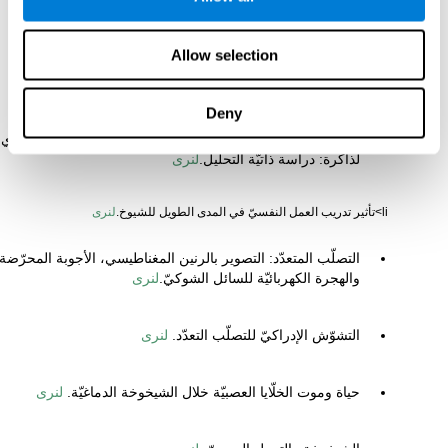
السنّ والطلب البصريّ: إتّساع مجال العين المفيد.
لنرى
Allow selection
تدريب الأشخاص الكبيرين بعناصر المهارة للتوجّه المكانيّ
والاستدلال الاستقرائيّ.
لنرى
Deny
تحسّن أداء الذاكرة للأشخاص الكبيرية من خلال التدريب المقوّي
لذاكرة: دراسة ذاتيّة التحليل.
لنرى
li>تأثير تدريب العمل النفسيّ في المدى الطويل للشيوخ.
لنرى
التصلّب المتعدّد: التصوير بالرنين المغناطيسي، الأجوبة المحرّضة
والهجرة الكهربائيّة للسائل الشوكيّ.
لنرى
التشوّش الإدراكيّ للتصلّب التعدّد.
لنرى
حياة وموت الخلّايا العصبيّة خلال الشيخوخة الدماغيّة.
لنرى