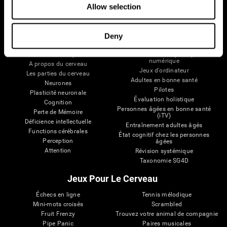
Allow selection
Deny
Votre Cerveau
Recherche
Cerveau et esprit
Validation thérapeutique
numérique
A propos du cerveau
Jeux d'ordinateur
Les parties du cerveau
Adultes en bonne santé
Neurones
Pilotes
Plasticité neuronale
Évaluation holistique
Cognition
Personnes âgées en bonne santé
Perte de Mémoire
(iTV)
Déficience intellectuelle
Entraînement adultes âgés
Functions cérébrales
État cognitif chez les personnes
Perception
âgées
Attention
Révision systémique
Taxonomie SG4D
Jeux Pour Le Cerveau
Échecs en ligne
Tennis mélodique
Mini-mots croisés
Scrambled
Fruit Frenzy
Trouvez votre animal de compagnie
Pipe Panic
Paires musicales