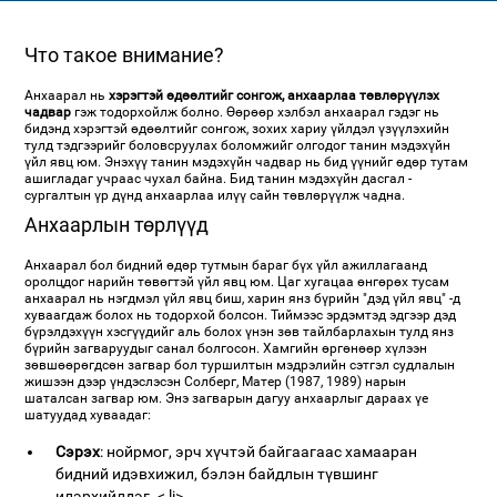
Что такое внимание?
Анхаарал нь
хэрэгтэй өдөөлтийг сонгож, анхаарлаа төвлөрүүлэх
чадвар
гэж тодорхойлж болно. Өөрөөр хэлбэл анхаарал гэдэг нь
бидэнд хэрэгтэй өдөөлтийг сонгож, зохих хариу үйлдэл үзүүлэхийн
тулд тэдгээрийг боловсруулах боломжийг олгодог танин мэдэхүйн
үйл явц юм. Энэхүү танин мэдэхүйн чадвар нь бид үүнийг өдөр тутам
ашигладаг учраас чухал байна. Бид танин мэдэхүйн дасгал -
сургалтын үр дүнд анхаарлаа илүү сайн төвлөрүүлж чадна.
Анхаарлын төрлүүд
Анхаарал бол бидний өдөр тутмын бараг бүх үйл ажиллагаанд
оролцдог нарийн төвөгтэй үйл явц юм. Цаг хугацаа өнгөрөх тусам
анхаарал нь нэгдмэл үйл явц биш, харин янз бүрийн "дэд үйл явц" -д
хуваагдаж болох нь тодорхой болсон. Тиймээс эрдэмтэд эдгээр дэд
бүрэлдэхүүн хэсгүүдийг аль болох үнэн зөв тайлбарлахын тулд янз
бүрийн загваруудыг санал болгосон. Хамгийн өргөнөөр хүлээн
зөвшөөрөгдсөн загвар бол туршилтын мэдрэлийн сэтгэл судлалын
жишээн дээр үндэслэсэн Солберг, Матер (1987, 1989) нарын
шаталсан загвар юм. Энэ загварын дагуу анхаарлыг дараах үе
шатуудад хуваадаг:
Сэрэх
: нойрмог, эрч хүчтэй байгаагаас хамааран
бидний идэвхижил, бэлэн байдлын түвшинг
илэрхийлдэг. < li>