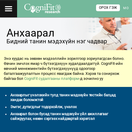
ОРОХ ГЭЖ
МО
Анхаарал
Бидний танин мэдэхүйн нэг чадвар
Энэ хуудас нь зөвхөн мэдээллийн зорилгоор зориулагдсан болно.
Өвчин эмчлэх ямар ч бүтээгдэхүүн худалдаалдаггүй. CogniFit-ийн
өвчний менежментийн бүтээгдэхүүнүүд одоогоор
баталгаажуулалтын процесс явагдаж байна. Хэрэв та сонирхож
байгаа бол
CogniFit судалгааны платформ
-д зочилно уу
Анхаарлыг үнэлэхийн тулд танин мэдэхүйн тестийн багцад
хандах боломжтой
Эмгэг, дутагдлыг тодорхойлж, үнэлэх
Анхаарал болон бусад танин мэдэхүйн үйл ажиллагааг
сайжруулах, нөхөн сэргээх найдвартай хэрэгсэл