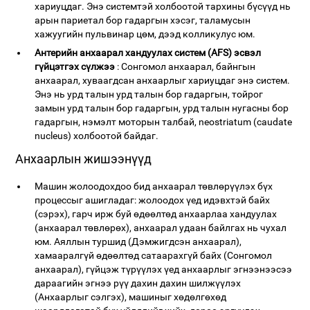
хариуцдаг. Энэ системтэй холбоотой тархины бүсүүд нь
арын париетал бор гадаргын хэсэг, таламусын
хажуугийн пульвинар цөм, дээд колликулус юм.
Антерийн анхаарал хандуулах систем (AFS) эсвэл
гүйцэтгэх сүлжээ
: Сонгомол анхаарал, байнгын
анхаарал, хуваагдсан анхаарлыг хариуцдаг энэ систем.
Энэ нь урд талын урд талын бор гадаргын, тойрог
замын урд талын бор гадаргын, урд талын нугасны бор
гадаргын, нэмэлт моторын талбай, neostriatum (caudate
nucleus) холбоотой байдаг.
Анхаарлын жишээнүүд
Машин жолоодохдоо бид анхаарал төвлөрүүлэх бүх
процессыг ашигладаг: жолоодох үед идэвхтэй байх
(сэрэх), гарч ирж буй өдөөлтөд анхаарлаа хандуулах
(анхаарал төвлөрөх), анхаарал удаан байлгах нь чухал
юм. Аяллын туршид (Дэмжигдсэн анхаарал),
хамааралгүй өдөөлтөд сатаарахгүй байх (Сонгомол
анхаарал), гүйцэж түрүүлэх үед анхаарлыг эгнээнээсээ
дараагийн эгнээ рүү дахин дахин шилжүүлэх
(Анхаарлыг сэлгэх), машиныг хөдөлгөхөд