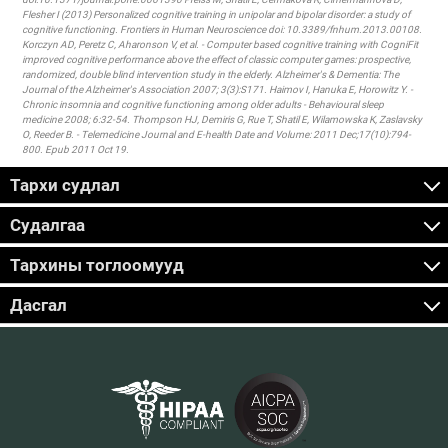
Flesher I (2013) Personalized cognitive training in unipolar and bipolar disorder: a study of
cognitive functioning. Frontiers in Human Neuroscience doi: 10.3389/fnhum.2013.00108.
Korczyn AD, Peretz C, Aharonson V, et al. - Computer based cognitive training with CogniFit
improved cognitive performance above the effect of classic computer games: prospective,
randomized, double blind intervention study in the elderly. Alzheimer's & Dementia: The
Journal of the Alzheimer's Association 2007; 3(3):S171. Haimov I, Hanuka E, Horowitz Y. -
Chronic insomnia and cognitive functioning among older adults - Behavioural sleep
medicine 2008; 6:32-54. Thompson HJ, Demiris G, Rue T, Shatil E, Wilamowska K, Zaslavsky
O, Reeder B. - Telemedicine Journal and E-health Date and Volume: 2011 Dec;17(10):794-
800. Epub 2011 Oct 19.
Тархи судлал
Судалгаа
Тархины тоглоомууд
Дасгал