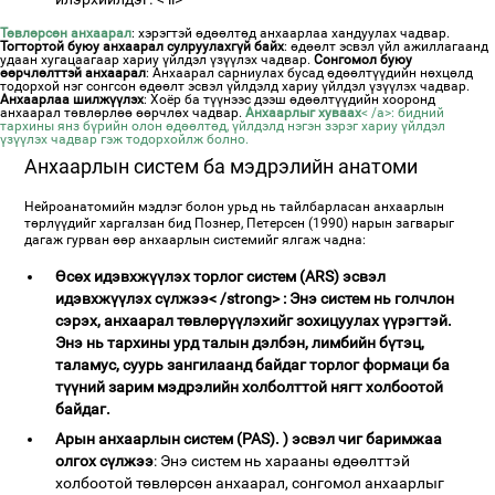
Төвлөрсөн анхаарал
: хэрэгтэй өдөөлтөд анхаарлаа хандуулах чадвар.
Тогтортой буюу анхаарал сулруулахгүй байх
: өдөөлт эсвэл үйл ажиллагаанд
удаан хугацаагаар хариу үйлдэл үзүүлэх чадвар.
Сонгомол буюу
өөрчлөлттэй анхаарал
: Анхаарал сарниулах бусад өдөөлтүүдийн нөхцөлд
тодорхой нэг сонгсон өдөөлт эсвэл үйлдэлд хариу үйлдэл үзүүлэх чадвар.
Анхаарлаа шилжүүлэх
: Хоёр ба түүнээс дээш өдөөлтүүдийн хооронд
анхаарал төвлөрлөө өөрчлөх чадвар.
Анхаарлыг хуваах
< /a>: бидний
тархины янз бүрийн олон өдөөлтөд, үйлдэлд нэгэн зэрэг хариу үйлдэл
үзүүлэх чадвар гэж тодорхойлж болно.
Анхаарлын систем ба мэдрэлийн анатоми
Нейроанатомийн мэдлэг болон урьд нь тайлбарласан анхаарлын
төрлүүдийг харгалзан бид Познер, Петерсен (1990) нарын загварыг
дагаж гурван өөр анхаарлын системийг ялгаж чадна:
Өсөх идэвхжүүлэх торлог систем (ARS) эсвэл
идэвхжүүлэх сүлжээ< /strong> : Энэ систем нь голчлон
сэрэх, анхаарал төвлөрүүлэхийг зохицуулах үүрэгтэй.
Энэ нь тархины урд талын дэлбэн, лимбийн бүтэц,
таламус, суурь зангилаанд байдаг торлог формаци ба
түүний зарим мэдрэлийн холболттой нягт холбоотой
байдаг.
Арын анхаарлын систем (PAS). ) эсвэл чиг баримжаа
олгох сүлжээ
: Энэ систем нь харааны өдөөлттэй
холбоотой төвлөрсөн анхаарал, сонгомол анхаарлыг