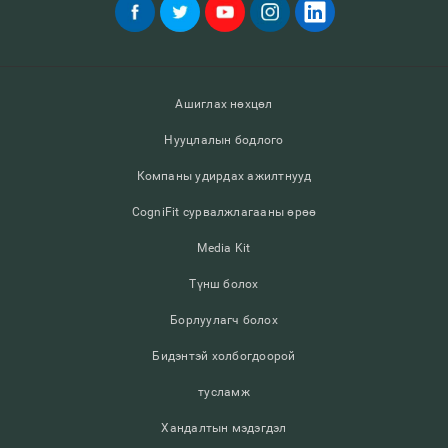
Ашиглах нөхцөл
Нууцлалын бодлого
Компаны удирдах ажилтнууд
CogniFit сурвалжлагааны өрөө
Media Kit
Түнш болох
Борлуулагч болох
Бидэнтэй холбогдоорой
тусламж
Хандалтын мэдэгдэл