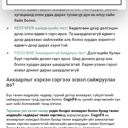
ирнэ дэлгэц. Талбай дотор байгаа тул товчлуурыг аль
болох хурдан дарах шаардлагатай. Товчлуурыг заасан
хугацаанд олон удаа дарах тусам үр дүн нь илүү сайн
байх болно.
REST-SPER шийдвэрийн тест
: Хөдөлгөөн дээр дэлгэцэн
дээр олон өдөөгч гарч ирнэ. Та шаардлагагүй өдөөгч
дээр дарахаас зайлсхийж аль болох хурдан зорилтот
өдөөгч дээр дарах хэрэгтэй.
FOCU-SHIF Анхааралгүй байдлын тест
: Дэлгэцийн булан
бүрт гэрлийн дохио гарч ирнэ. Шар дохион дээр аль
болох хурдан дарах шаардлагатай. Харин улаан гэрэл
асвал дохиог дарах шаардлагагүй.
Анхаарлыг хэрхэн сэргээх эсвэл сайжруулах
вэ?
Бүх танин мэдэхүйн чадвар, түүний дотор анхаарал, гүйцэтгэлийг
сайжруулахын тулд сургаж болно.
CogniFit
нь үүнийг мэргэжлийн хүн
шиг хийх боломжийг танд олгоно.
Тархины уян хатан чанар
үндэс болдог анхаарал болон бусад танин
мэдэхүйн чадварыг нөхөн сэргээх
эд зориулагдсан.
CogniFit
нь
анхаарлын хомсдол болон бусад танин мэдэхүйн үйл ажиллагааг
нөхөн сэргээх зорилготой эмнэлзүйн дасгалуудыг санал болгодог.