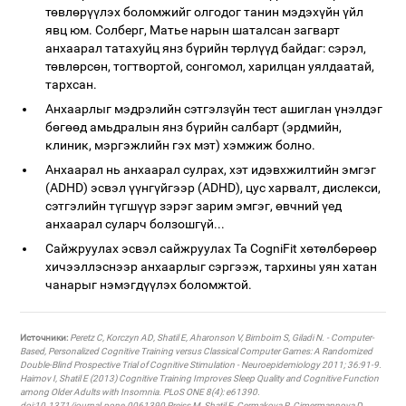
төвлөрүүлэх боломжийг олгодог танин мэдэхүйн үйл
явц юм. Солберг, Матье нарын шаталсан загварт
анхаарал татахуйц янз бүрийн төрлүүд байдаг: сэрэл,
төвлөрсөн, тогтвортой, сонгомол, харилцан уялдаатай,
тархсан.
Анхаарлыг мэдрэлийн сэтгэлзүйн тест ашиглан үнэлдэг
бөгөөд амьдралын янз бүрийн салбарт (эрдмийн,
клиник, мэргэжлийн гэх мэт) хэмжиж болно.
Анхаарал нь анхаарал сулрах, хэт идэвхжилтийн эмгэг
(ADHD) эсвэл үүнгүйгээр (ADHD), цус харвалт, дислекси,
сэтгэлийн түгшүүр зэрэг зарим эмгэг, өвчний үед
анхаарал суларч болзошгүй...
Сайжруулах эсвэл сайжруулах Та CogniFit хөтөлбөрөөр
хичээллэснээр анхаарлыг сэргээж, тархины уян хатан
чанарыг нэмэгдүүлэх боломжтой.
Источники:
Peretz C, Korczyn AD, Shatil E, Aharonson V, Birnboim S, Giladi N. - Computer-
Based, Personalized Cognitive Training versus Classical Computer Games: A Randomized
Double-Blind Prospective Trial of Cognitive Stimulation - Neuroepidemiology 2011; 36:91-9.
Haimov I, Shatil E (2013) Cognitive Training Improves Sleep Quality and Cognitive Function
among Older Adults with Insomnia. PLoS ONE 8(4): e61390.
doi:10.1371/journal.pone.0061390 Preiss M, Shatil E, Cermakova R, Cimermannova D,