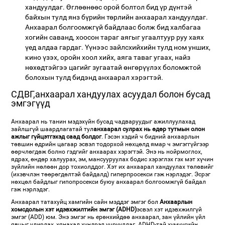
хандуулдаг. Өглөөнөөс орой болтол бид үр дүнтэй
байхын тулд янз бүрийн төрлийн анхаарал хандуулдаг.
Анхаарал болгоомжгүй байдлаас болж бид халбагаа
хогийн саванд, хоосон тараг аягыг угаалтуур руу хаях
үед алдаа гардаг. Үүнээс зайлсхийхийн тулд ном унших,
кино үзэх, оройн хоол хийх, аяга таваг угаах, найз
нөхөдтэйгээ цагийг зугаатай өнгөрүүлэх боломжтой
болохын тулд бидэнд анхаарал хэрэгтэй.
СДВГ,анхаарал хандуулах асуудал болон бусад
эмгэгүүд
Анхаарал нь танин мэдэхүйн бусад чадваруудыг ажиллуулахад
зайлшгүй шаардлагатай тул
анхаарал сулрах нь өдөр тутмын олон
ажлыг гүйцэтгэхэд саад болдог
. Гэсэн хэдий ч бидний анхаарлын
төвшин өдрийн цагаар эсвэл тодорхой нөхцөлд ямар ч эмгэггүйгээр
өөрчлөгдөж болно гэдгийг анхаарах хэрэгтэй. Энэ нь нойрмоглох,
ядрах, өндөр халуурах, эм, мансууруулах бодис хэрэглэх гэх мэт хүчин
зүйлийн нөлөөн дор тохиолддог. Хэт их анхаарал хандуулах төлөвийг
(ихэвчлэн төөрөгдөлтэй байдалд) гиперпросекси гэж нэрлэдэг. Эсрэг
нөхцөл байдлыг гипопросекси буюу анхаарал болгоомжгүй байдал
гэж нэрлэдэг.
Анхаарал татахуйц хамгийн сайн мэддэг эмгэг бол
Анхаарлын
хомсдолын хэт идэвхжилтийн эмгэг (ADHD)
эсвэл хэт идэвхжилгүй
эмгэг (ADD) юм. Энэ эмгэг нь ерөнхийдөө анхаарал, зан үйлийн үйл
явцыг удирдах, хянахад хүндрэл учруулдаг. ADHD-тай хүмүүсийн