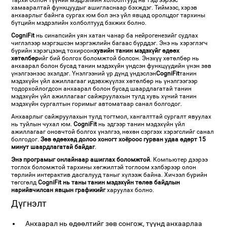
Тархи болон түүний мэдрэлийн холболтууд нь тэдгээрээс
хамааралтай функцуудыг ашигласнаар бэхждэг. Тиймээс, хэрэв
анхаарлыг байнга сургах юм бол энэ үйл явцад оролцдог тархины
бүтцийн мэдрэлийн холболтууд бэхжих болно.
CogniFit
нь синапсийн уян хатан чанар ба нейрогенезийг судлах
чиглэлээр мэргэшсэн мэргэжлийн багаас бүрддэг. Энэ нь хэрэглэгч
бүрийн хэрэгцээнд тохирсон
хувийн танин мэдэхүйг өдөөх
хөтөлбөр
ийг бий болгох боломжтой болсон. Энэхүү хөтөлбөр нь
анхаарал болон бусад танин мэдэхүйн үндсэн функцүүдийн үнэн зөв
үнэлгээнээс эхэлдэг. Үнэлгээний үр дүнд үндэслэн
CogniFit
танин
мэдэхүйн үйл ажиллагааг идэвхжүүлэх хөтөлбөр нь үнэлгээгээр
тодорхойлогдсон анхаарал болон бусад шаардлагатай танин
мэдэхүйн үйл ажиллагааг сайжруулахын тулд хувь хүний ​​танин
мэдэхүйн сургалтын горимыг автоматаар санал болгодог.
Анхаарлыг сайжруулахын тулд тогтмол, хангалттай сургалт явуулах
нь туйлын чухал юм.
CogniFit
нь эдгээр танин мэдэхүйн үйл
ажиллагааг оновчтой болгох үнэлгээ, нөхөн сэргээх хэрэгслийг санал
болгодог.
Зөв өдөөхөд долоо хоногт хоёроос гурван удаа өдөрт 15
минут шаардлагатай байдаг
.
Энэ програмыг онлайнаар ашиглах боломжтой
. Компьютер дээрээ
тоглох боломжтой тархины хөгжилтэй тоглоом хэлбэрээр олон
төрлийн интерактив дасгалууд таныг хүлээж байна. Хичээл бүрийн
төгсгөлд
CogniFit нь таны танин мэдэхүйн төлөв байдлын
нарийвчилсан явцын графикийг
харуулах болно.
Дүгнэлт
Анхаарал нь өдөөлтийг зөв сонгож, түүнд анхаарлаа