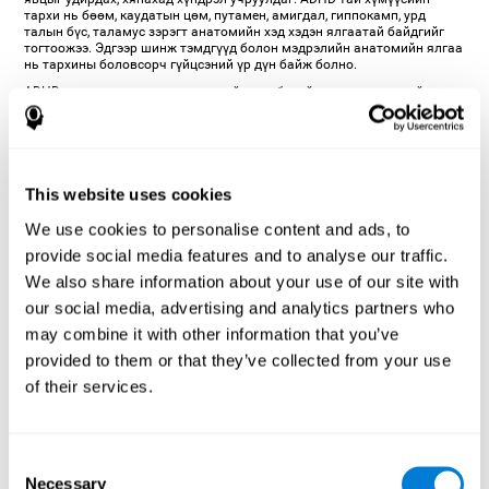
тархи нь бөөм, каудатын цөм, путамен, амигдал, гиппокамп, урд
талын бүс, таламус зэрэгт анатомийн хэд хэдэн ялгаатай байдгийг
тогтоожээ. Эдгээр шинж тэмдгүүд болон мэдрэлийн анатомийн ялгаа
нь тархины боловсорч гүйцсэний үр дүн байж болно.
ADHD-аас гадна анхаарал татахуйц янз бүрийн шинж чанартай
байдаг. Ухамсрын төлөв байдал, тухайлбал
кома
(эсвэл
апросекси),
ургамлын төлөв байдал
болон
хамгийн бага ухамсартай
байдал
үйл ажиллагааны түвшин (сэрэх) өөрчлөгдөхөд хүргэдэг.
төвлөрсөн анхаарал, илүү төвөгтэй анхаарлын дэд процессууд.
Эдгээр эмгэгүүд нь
тархины цус харвалт
эсвэл
тархины гэмтэл
(TBI)
ээс үл хамааран тархины гэмтэлээс үүдэлтэй байж болно.
This website uses cookies
Тархины гэмтлийн үр дүнд ерөнхийдөө анхаарал төвлөрөх эмгэг
(анхаарал сарних, хэт ядаргаа ихсэх хандлагатай) эсвэл илүү
We use cookies to personalise content and ads, to
өвөрмөц эмгэгүүд, тухайлбал
цусны үл тоомсорлох
(эсрэг талын
provide social media features and to analyse our traffic.
өдөөлтөд хариу өгөх чадваргүй болох) гэмтлийн талбай) бас
тохиолдож болно. Үүнээс гадна
шизофрени
,
дислекси
,
сэтгэлийн
We also share information about your use of our site with
хямрал
, түүний дотор
Альцхаймерын өвчин
зэрэг эмгэгийн үед
анхаарал төвлөрөх эмгэг байж болно. > >. Эсрэгээр,
сэтгэлийн
our social media, advertising and analytics partners who
хямрал
эсвэл сэтгэл гутралын эмгэгийн үед түгшүүр төрүүлэгч эсвэл
may combine it with other information that you’ve
сөрөг өдөөлтөөс үүдэлтэй анхаарал нэмэгддэг бол бусад өдөөлтийг
үл тоомсорлодог.
provided to them or that they’ve collected from your use
Анхаарлыг хэрхэн хэмжих, үнэлэх вэ?
of their services.
Анхаарлын үнэлгээ нь амьдралын янз бүрийн салбарт ашигтай байж
болно:
суралцах үйл явцад
(суралцагч хичээл дээр эсвэл нэмэлт
завсарлага авах шаардлагатай эсэхийг мэдэхийн тулд),
эмнэлзүйн
Consent
орчинд
( Өвчтөн гадны тусламжгүйгээр ердийн амьдралаа авч явах
Necessary
Selection
боломжтой эсэхийг мэдэх) эсвэл
мэргэжлийн хүрээлэл
д (ажилчид