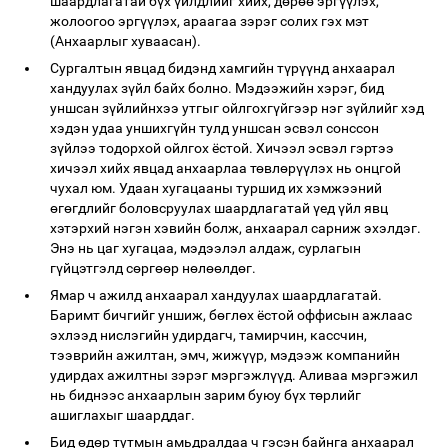
шаардлагатай бүх үйлдлийг хийх, дөрөө эргүүлэх,
жолоогоо эргүүлэх, араагаа зэрэг солих гэх мэт
(Анхаарлыг хуваасан).
Сургалтын явцад бидэнд хамгийн түрүүнд анхаарал
хандуулах зүйл байх болно. Мэдээжийн хэрэг, бид
уншсан зүйлийнхээ утгыг ойлгохгүйгээр нэг зүйлийг хэд
хэдэн удаа уншихгүйн тулд уншсан эсвэл сонссон
зүйлээ тодорхой ойлгох ёстой. Хичээл эсвэл гэртээ
хичээл хийх явцад анхаарлаа төвлөрүүлэх нь онцгой
чухал юм. Удаан хугацааны туршид их хэмжээний
өгөгдлийг боловсруулах шаардлагатай үед үйл явц
хэтэрхий нэгэн хэвийн болж, анхаарал сарниж эхэлдэг.
Энэ нь цаг хугацаа, мэдээлэл алдаж, сурлагын
гүйцэтгэлд сөргөөр нөлөөлдөг.
Ямар ч ажилд анхаарал хандуулах шаардлагатай.
Баримт бичгийг уншиж, бөглөх ёстой оффисын ажлаас
эхлээд нислэгийн удирдагч, тамирчин, кассчин,
тээврийн ажилтан, эмч, жижүүр, мэдээж компанийн
удирдах ажилтны зэрэг мэргэжлүүд. Аливаа мэргэжил
нь биднээс анхаарлын зарим буюу бүх төрлийг
ашиглахыг шаарддаг.
Бид өдөр тутмын амьдралдаа ч гэсэн байнга анхаарал