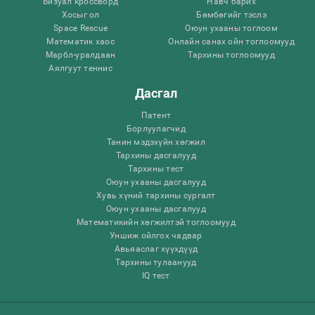
Визуал кроссворд
Навч барих
Хосыг ол
Бөмбөгийг тэслэ
Space Rescue
Оюун ухааны тоглоом
Математик хаос
Онлайн санах ойн тоглоомууд
Марбл-уралдаан
Тархины тоглоомууд
Аялгуут теннис
Дасгал
Патент
Борлуулагчид
Танин мэдэхүйн хөгжил
Тархины дасгалууд
Тархины тест
Оюун ухааны дасгалууд
Хувь хүний ​​тархины сургалт
Оюун ухааны дасгалууд
Математикийн хөгжилтэй тоглоомууд
Уншиж ойлгох чадвар
Авьяаслаг хүүхдүүд
Тархины тулаанууд
IQ тест