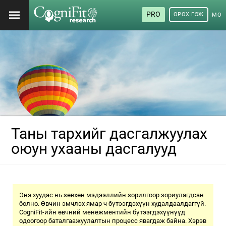
PRO
ОРОХ ГЭЖ
МОН
ХЭЛ
Таны тархийг дасгалжуулах
оюун ухааны дасгалууд
Энэ хуудас нь зөвхөн мэдээллийн зорилгоор зориулагдсан
болно. Өвчин эмчлэх ямар ч бүтээгдэхүүн худалдаалдаггүй.
CogniFit-ийн өвчний менежментийн бүтээгдэхүүнүүд
одоогоор баталгаажуулалтын процесс явагдаж байна. Хэрэв