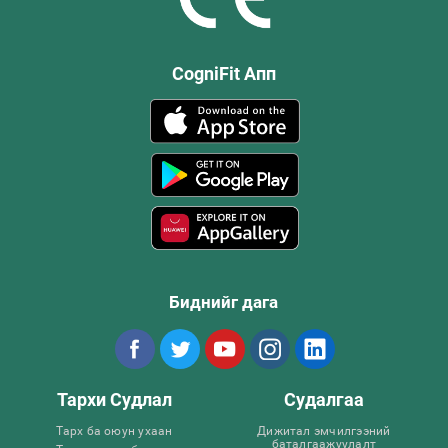
CogniFit Апп
Биднийг дага
Тархи Судлал
Судалгаа
Тарх ба оюун ухаан
Дижитал эмчилгээний
баталгаажуулалт