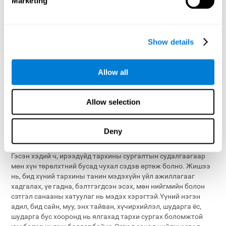
Marketing
холбоотой сургалтыг харж болно.Танин мэдэхүйн
сургалтанд хамрагдсаны дараа бид neurogenesis (шинэ
тархины эсүүд).Тархины тархины мэдрэлийн механизм
хэрхэн өөрчлөгдөж байгааг мэддэг (тархины гэмтээгүй бүс
Show details
нутгууд нь тархинд ямар нэгэн гажуудлыг төлөөлж буй
тархины хэсгүүдийг гүйцэтгэх үүргийг гүйцэтгэдэг) мөн энэ
мэдлэг нь бүр илүү их баялаг болно.Танин мэдэхүйн сургалт
Allow all
танин мэдэхүйн нөөцийн чадварыг нэмэгдүүлж,
хуримтлагдсан мэдлэгтэй, тархины идэвхитэй үйл
ажиллагааны туршлагатай уялдан энэ нь танин мэдэхүйн
Allow selection
үнэ цэнэ буурахаас хамгаалдаг хамгаалалтын маш хүчтэй
хүчин зүйл юм.Ирээдүйд бид энэ мэдлэгээ өргөжүүлж,
тархины хэсэгт хүрч, мэдрэлийн өвөрмөц өвчин тус бүрт
Deny
хүрэх болно.
Гэсэн хэдий ч, ирээдүйд тархины сургалтын судалгаагаар
мөн хүн төрөлхтний бусад чухал сэдэв өртөж болно. Жишээ
нь, бид хүний ​​тархины танин мэдэхүйн үйл ажиллагааг
хадгалах, үе гадна, бэлтгэгдсэн эсэх, мөн нийгмийн болон
сэтгэл санааны хатуулаг нь мэдэх хэрэгтэй.Үүний нэгэн
адил, бид сайн, муу, энх тайван, хүчирхийлэл, шударга ёс,
шударга бус хооронд нь ялгахад тархи сургах боломжтой