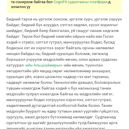
та сонирхож байгаа бол
CogniFit судалгааны платформ
-д
зочилно уу
Бидний тархи нь үргэлж сонсож, үргэлж сурч, үргэлж сэрүүн
байдаг, бидний бүх асуудал, сэтгэл хөдлөл, хүсэл зорилгыг
шийддэг, бидний баяр баясгалан, уй гашууг санаж хадгалж
байдаг. Тархи бол бидний хамгийн ойрын найз юм.Гэсэн
хэдий ч стресс, сэтгэл гутрал, мансууруулах бодис, бусад
бодисын хэт их хэрэглээ зэрэг байгаль орчны нөлөөлөл
нөхцөл байдал нь; бидний суралцах боломж, хөгжилд
бэрхшээл учруулж мэдрэлийн өвчин, олон арван судасны
хатуурал
-ийн Альцхаймерын
-ийн өвчин, түүнчлэн
хөгшрөлтийн үйл явцад сөрөг нөлөөлсөнөөр анхаарал,
суралцах үйл, эсвэл цээжлэх чадвар гэх мэт тархины,
чадварт нөлөөлж болно.Технологийн дэвшил, боловсролын
түвшин нэмэгдэж байгаа хэдий ч бүх насныханд танин
мэдэхүйн сулрал нэмэгдэж байгаа нь мэдрэлийн эмгэг,
мансууруулах бодис хэтрүүлэн хэрэглэх, сэтгэл гутрал,
хөдөлгөөний дутагдалтай холбоотой байж болно.Танин
мэдэхүйн бууралт нь өдөр тутмын ажил үүргийн гүйцэтгэл,
сургууль, ажил дээрээ бүтээмжид нөлөөлдөг. Судлаачид
сургалтын үр ашгийг дээшлүүлэхийн тулд баяжуулах арга
техникийг ашиглан танин мэдэхүйн үйл ажиллагааг