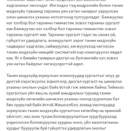
хадгалахыг хичээдэг. Ингэхдээ тэд мэдрэлийн болон танин
мэдэхүйн түвшинд тархины уян хатан чанарыг харуулсан
олон шинжлэх ухааны нотолгоонд тулгуурладаг. Баяжуулах
нэг хэлбэр бол тархины гимнастик эсвэл тархины сургалт
юм.Баяжуулах нэг хэлбэр бол тархины гимнастик эсвэл
тархины сургалт юм. Тархины сургалт гэдэг нь санах ой,
гүйцэтгэх удирдлага, зохицуулалт зэрэг танин мэдэхүйн
чадварыг хадгалах, сайжруулах, хөгжүүлэхэд чиглэсэн
танин мэдэхүйн нөөцийг системтэйгээр нэмэгдүүлэх явдал
юм. Яг л биеийн тамирын дасгал нь булчингийн хүч эсвэл
уян хатан байдлыг хөгжүүлдэгтэй адил.
Танин мэдэхүйд зориулсан зохиолуудад сургалтыг илүү үр
дүнтэй хэрэгжүүлэх зорилгоор, дасгал-сургалт нь шинжлэх
ухааны онолын үндэс байх ёстой гэж зөвлөж байна.Тиймээс
сургалтын үйл явц нь хүний ​​амьдралын туршид танин
мэдэхүйн хөгжлийн шинжлэх ухааны онолд суурилсан бат
бөх суурьтай байх ёстой.Жишээлбэл, ахмад настнуудад
зориулсан танин мэдэхүйн сургалтын хөтөлбөр нь ерөнхий
ойлголт, нас ахих тусам боловсруулалтын хурд буурахад
үндэслэсэн боловсруулах хурдны онол, үйл ажиллагааны
хурдыг бууруулж буй гүйцэтгэх удирдлагын онолыг