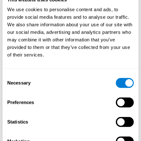
судлаачид танин мэдэхүйн янз бүрийн үйл явцыг
We use cookies to personalise content and ads, to
(жишээлбэл, санах ой эсвэл боловсруулах хурд г.м)
provide social media features and to analyse our traffic.
багтаасан даалгавруудыг бэхжүүлэхийн тулд олон түвшний
танин мэдэхүйн сургалтыг бий болгох гуравдахь
We also share information about your use of our site with
шаардлагыг тавьсан.
our social media, advertising and analytics partners who
may combine it with other information that you’ve
Эдгээр гурван шаардлагын хүрээнд шинжлэх ухааны
provided to them or that they’ve collected from your use
аргаар туршиж үзэхэд тархины сургалтын хөтөлбөр олон
of their services.
хүмүүст сайн нөлөө үзүүлсэн байна.Энэ тархины сургалтын
хөтөлбөр ахмад настай хүмүүсийн
танин мэдэх чадварын
чадварыг сайжруулсан.
склерозын өвчтөнд мэдээлэл
боловсруулах, санах, анхаарах хурд
-оор
Consent
сайжирсан.Уншихад хүндрэлтэй хүмүүст уншиж ойлгох,
Necessary
Selection
унших хурд сайжирч, (
), хөдлгөөн буурах хандлагатай
хүмүүст явж, хөдөлгөөн хийх боломж сайжирсан.
Preferences
Тархины сургалтын шинжлэх ухаан нь шинэ нээлтүүдэд энэ
сэдвийг хөндөх болно.Цаг хугацаа бүр улам бүр нарийн
төвөгтэй технологи, харилцан хамаарал бүхий мэдлэгийг
Statistics
өгч чадвал бид
сэтгэцийн эрүүл мэндийн
хэмнэх нөхцлийг
аль нөхцлөөс нь олж мэдэх боломжтой.Энэ зам дээр эсийн
болон макро эсийн түвшинд тархины үйл ажиллагаатай