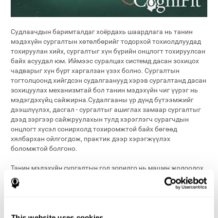
Судлаачдын баримталдаг хоёрдахь шаардлага нь танин
мэдэхүйн сургалтын хөтөлбөрийг тодорхой тохиолдлуудад
тохируулан хийх, сургалтыг хүн бүрийн онцлогт тохируулсан
байх асуудал юм. Иймээс суралцах системд дасан зохицох
чадварыг хүн бүрт харгалзан үзэх болно. Сургалтын
тогтолцоонд хийгдсэн судалгаанууд хэрэв сургалтанд дасан
зохицуулах механизмтай бол танин мэдэхүйн чиг үүрэг нь
мэдэгдэхүйц сайжирна.Судалгааны үр дүнд бүтээмжийг
дээшлүүлэх, дасгал - сургалтыг ашиглах замаар сургалтыг
дээд зэргээр сайжруулахын тулд хэрэглэгч сурагчдын
онцлогт хүсэл сонирхолд тохиромжтой байх бөгөөд
хялбархан ойлгогдож, практик дээр хэрэгжүүлэх
боломжтой болгоно.
Танин мэдэхүйн сургалтын гол зорилго нь машин жолоодох,
хувийн санхүүгээ зохицуулах, эм уух, бусадтай харилцах
чадварыг хадгалах зэрэг аливаа бодитой энгийн ажлуудыг
аль болох хялбар гүйцэтгэхэд оршино. Өдөр тутмын
даалгавруудыг гүйцэтгэх явцад олон тооны танин мэдэхүйн
үйл явц хоорондоо харилцан уялдаатай байдаг тул
This website uses cookies