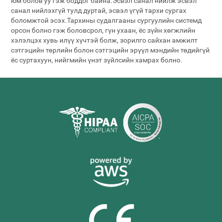
юм болов уу гэж боддог байна.Эсвэл санал нийлж эсвэл
санал нийлэхгүй тулд дуртай, эсвэл үгүй ​​тархи сургах
боломжтой эсэх.Тархины судалгааны сургуулийн системд
орсон болно гэж боловсрол, гүн ухаан, ёс зүйн хөгжлийн
хэлэлцэх хувь илүү хүчтэй болж, зорилго сайхан амжилт
сэтгэцийн төрлийн болон сэтгэцийн эрүүл мэндийн төдийгүй
ёс суртахуун, нийгмийн үнэт зүйлсийн хамрах болно.