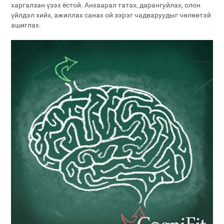
харгалзан үзэх ёстой. Анхаарал татах, дарангуйлах, олон
үйлдэл хийх, ажиллах санах ой зэрэг чадваруудыг чөлөөтэй
ашиглах.