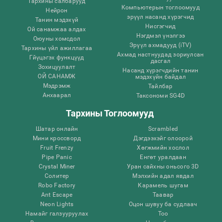
Тархины салбарууд
Компьютерын тоглоомууд
Нейрон
эрүүл насанд хүрэгчид
Танин мэдэхүй
Нисгэгчид
Ой санамжаа алдах
Нэгдмэл үнэлгээ
Оюуны хомсдол
Эрүүл ахмадууд (iTV)
Тархины үйл ажиллагаа
Ахмад настнуудад зориулсан
Гйүцэгэх функцүүд
дасгал
Зохицуулалт
Насанд хүрэгчдийн танин
ОЙ САНАМЖ
мэдэхүйн байдал
Мэдрэмж
Тайлбар
Анхаарал
Таксономи SG4D
Тархины Тоглоомууд
Шатар онлайн
Scrambled
Мини кроссворд
Дэгдээхэйг олоорой
Fruit Frenzy
Хөгжмийн хослол
Pipe Panic
Eнгөт уралдаан
Crystal Miner
Уран сайхны оньсого 3D
Солитер
Мэлхийн адал явдал
Robo Factory
Карамель шугам
Ant Escape
Таавар
Neon Lights
Оцон шувуу ба судлаач
Намайг галзууруулах
Тоо