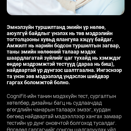
Эмнэлзүйн туршилтанд эмийн үр нөлөө,
аюулгүй байдлыг үнэлэх нь төв мэдрэлийн
тогтолцооны хувьд ялангуяа хэцүү байдаг.
Амжилт нь нарийн бодсон туршилтын загвар,
таны эмийн нөлөөний талаар мэдэх
шаардлагатай зүйлийг цаг тухайд нь хэмждэг
өндөр мэдрэмжтэй тестүүд (дараа нь биш),
найдвартай үр дүнгээс шалтгаална. Ингэснээр
та үнэн зөв мэдээлэлд үндэслэн шийдвэр
гаргах боломжтой болно.
CogniFit-ийн танин мэдэхүйн тест, сургалтын
хөтөлбөр, дизайны багц нь судлаачдад
өгөгдлийн чанарын талаарх эмзэг, хурдан
бөгөөд найдвартай мэдээллээр хангах замаар
тестийн үр дүнг оновчтой болгоход тусалдаг.
Өргөдөл гаргагчийг сонгон шалгаруулах үйл