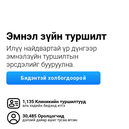
Эмнэл зүйн туршилт
Илүү найдвартай үр дүнгээр
эмнэлзүйн туршилтын
эрсдэлийг бууруулна.
Бидэнтэй холбогдоорой
1,135 Клиникийн туршилтууд
аль хэдийн бидэнд итгэ
30,485 Оролцогчид
дэлхий даяар ашиг тусаа өгсөн