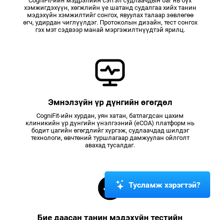
CogniFit-ийн мэдрэлийн сэтгэл судлаачдын баг нь бүх
хэмжигдэхүүн, хөгжлийн үе шатанд судалгаа хийх танин
мэдэхүйн хэмжилтийг сонгох, явуулах талаар зөвлөгөө
өгч, удирдан чиглүүлдэг. Протоколын дизайн, тест сонгох
гэх мэт сэдвээр манай мэргэжилтнүүдтэй ярилц.
Эмнэлзүйн үр дүнгийн өгөгдөл
CogniFit-ийн хурдан, уян хатан, батлагдсан цахим
клиникийн үр дүнгийн үнэлгээний (eCOA) платформ нь
бодит цагийн өгөгдлийг хүргэж, судлаачдад шилдэг
технологи, өвчтөний туршлагаар дамжуулан ойлголт
авахад тусалдаг.
Тусламж хэрэгтэй?
Бие даасан танин мэдэхүйн тестийн