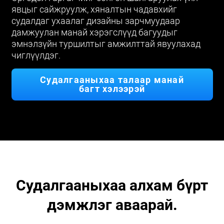
явцыг сайжруулж, хяналтын чадавхийг
судалдаг ухаалаг дизайны зарчмуудаар
дамжуулан манай хэрэгслүүд багуудыг
эмнэлзүйн туршилтыг амжилттай явуулахад
чиглүүлдэг.
Судалгааныхаа талаар манай
багт хэлээрэй
Судалгааныхаа алхам бүрт
дэмжлэг аваарай.