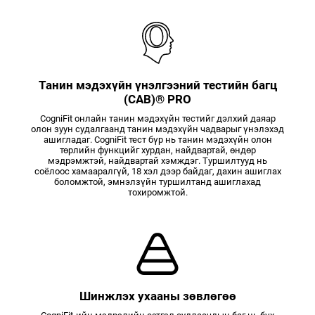
Танин мэдэхүйн үнэлгээний тестийн багц
(CAB)® PRO
CogniFit онлайн танин мэдэхүйн тестийг дэлхий даяар
олон зуун судалгаанд танин мэдэхүйн чадварыг үнэлэхэд
ашигладаг. CogniFit тест бүр нь танин мэдэхүйн олон
төрлийн функцийг хурдан, найдвартай, өндөр
мэдрэмжтэй, найдвартай хэмждэг. Туршилтууд нь
соёлоос хамааралгүй, 18 хэл дээр байдаг, дахин ашиглах
боломжтой, эмнэлзүйн туршилтанд ашиглахад
тохиромжтой.
Шинжлэх ухааны зөвлөгөө