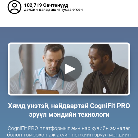
102,719 Өвчтөнүүд
дэлхий даяар ашиг тусаа өгсөн
Хямд үнэтэй, найдвартай CogniFit PRO
эрүүл мэндийн технологи
CogniFit PRO платформыг эмч нар хувийн эмнэлэг
болон томоохон аж ахуйн нэгжийн эрүүл мэндийн