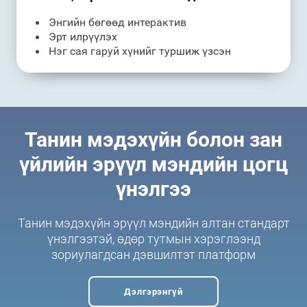
Энгийн бөгөөд интерактив
Эрт илрүүлэх
Нэг сая гаруй хүнийг туршиж үзсэн
Танин мэдэхүйн болон зан
үйлийн эрүүл мэндийн цогц
үнэлгээ
Танин мэдэхүйн эрүүл мэндийн алтан стандарт
үнэлгээтэй, өдөр тутмын хэрэглээнд
зориулагдсан дэвшилтэт платформ
Дэлгэрэнгүй