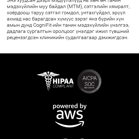
Энэ хуудсан дээрх мэдүүлэлүүд нь хөнгөн танин
мэдэхүйлийн муу байдал (МТМ), сэтгэлийн хямралт,
хоёрдоош таруу сэтгэл гомдол, унтахгүйдэл, эрүүл
ахмад нас барагдсан хүмүүс зэрэг янз бүрийн хүн
амын дунд CogniFit-ийн танин мэдэхүйлийн үнэлгээ,
дадлага сургалтын оролцоог үнэлдэг ижил түвшний
рецензэгдсэн клиникийн судалгаагаар дэмжигдсэн.