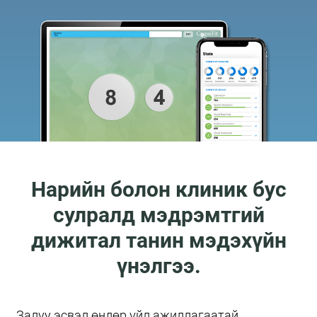
Нарийн болон клиник бус
сулралд мэдрэмтгий
дижитал танин мэдэхүйн
үнэлгээ.
Залуу эсвэл өндөр үйл ажиллагаатай