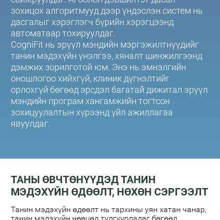
зохицох алгоритмууд дээр үндэслэн систем нь
дасгалыг хэрэглэгч бүрийн хэрэгцээнд
автоматаар тохируулдаг.
CogniFit нь эрүүл мэндийн мэргэжилтнүүдийг
танин мэдэхүйн үнэлгээ, хяналт шинжилгээнд
дэмжих зорилготой юм. Энэ нь эмнэлгийн
оношлогоо хийхгүй, клиник дүгнэлтийг
орлохгүй бөгөөд эрсдэл багатай дижитал эрүүл
мэндийн програм хангамжийн тогтсон
зохицуулалтын хүрээнд үйл ажиллагаа
явуулдаг.
ТАНЫ ӨВЧТӨНҮҮДЭД ТАНИН
МЭДЭХҮЙН ӨДӨӨЛТ, НӨХӨН СЭРГЭЭЛТ
Танин мэдэхүйн өдөөлт нь тархины уян хатан чанар,
танин мэдэхүйн нөөцөд тулгуурладаг бөгөөд