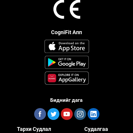
CogniFit Апп
Биднийг дага
Тархи Судлал
Судалгаа