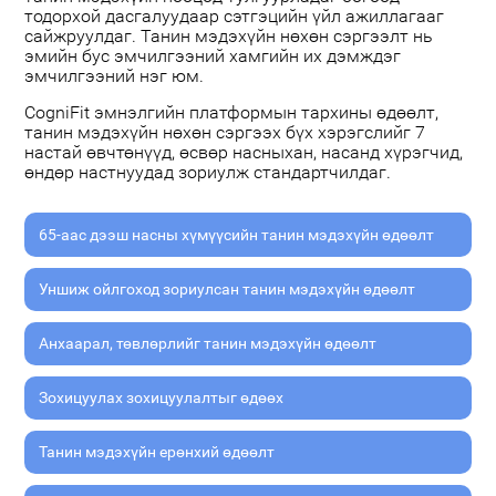
тодорхой дасгалуудаар сэтгэцийн үйл ажиллагааг
сайжруулдаг. Танин мэдэхүйн нөхөн сэргээлт нь
эмийн бус эмчилгээний хамгийн их дэмждэг
эмчилгээний нэг юм.
CogniFit эмнэлгийн платформын тархины өдөөлт,
танин мэдэхүйн нөхөн сэргээх бүх хэрэгслийг 7
настай өвчтөнүүд, өсвөр насныхан, насанд хүрэгчид,
өндөр настнуудад зориулж стандартчилдаг.
65-аас дээш насны хүмүүсийн танин мэдэхүйн өдөөлт
Уншиж ойлгоход зориулсан танин мэдэхүйн өдөөлт
Анхаарал, төвлөрлийг танин мэдэхүйн өдөөлт
Зохицуулах зохицуулалтыг өдөөх
Танин мэдэхүйн ерөнхий өдөөлт