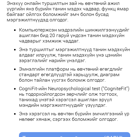
Энэхүү онлайн туршилтын зай нь өвчтөний ажил
үүргийн янз бүрийн танин мэдэх чадвар, функц ямар
байгааг ойлгох боломжийг эмч болон бусад
мэргэжилтнүүдэд олгодог.
Компьютержсэн мэдрэлийн шинжилгээнүүдийг
ашиглан бид 20 гаруй үндсэн танин мэдэхүйн
чадварыг хэмжиж чаддаг.
Энэ туршилтыг мэргэжилтнүүд танин мэдэхүйн
алдааг илрүүлж, танин мэдэхүйн үнэ цэнийн
зэрэглэлийг нарийн үнэлдэг.
Эмнэлгийн платформ нь өвчтөний өгөгдлийг
стандарт өгөгдлүүдтэй харьцуулж, диаграм
болон тайлан үүсгэх боломж олгодог.
CogniFit-ийн Neuropsychological test ("CogniteFit")
нь тодорхойлогдсон зөрчлийг олж тогтоох,
танихад үнэтэй хэрэгсэл ашиглан эрүүл
мэндийн мэргэжилтнүүдийг үзүүлдэг.
Энэ хэрэгсэл нь өвчтөн бүрийн эмчилгээний үр
нөлөөг хянаж, сэргээх боломжийг олгодог.