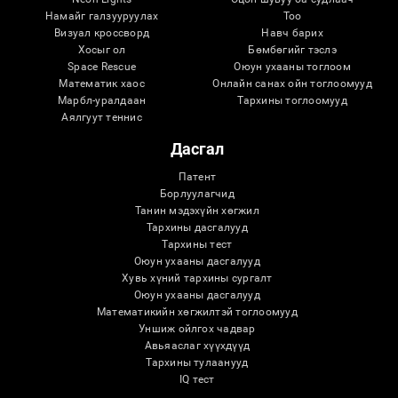
Намайг галзууруулах
Тоо
Визуал кроссворд
Навч барих
Хосыг ол
Бөмбөгийг тэслэ
Space Rescue
Оюун ухааны тоглоом
Математик хаос
Онлайн санах ойн тоглоомууд
Марбл-уралдаан
Тархины тоглоомууд
Аялгуут теннис
Дасгал
Патент
Борлуулагчид
Танин мэдэхүйн хөгжил
Тархины дасгалууд
Тархины тест
Оюун ухааны дасгалууд
Хувь хүний ​​тархины сургалт
Оюун ухааны дасгалууд
Математикийн хөгжилтэй тоглоомууд
Уншиж ойлгох чадвар
Авьяаслаг хүүхдүүд
Тархины тулаанууд
IQ тест