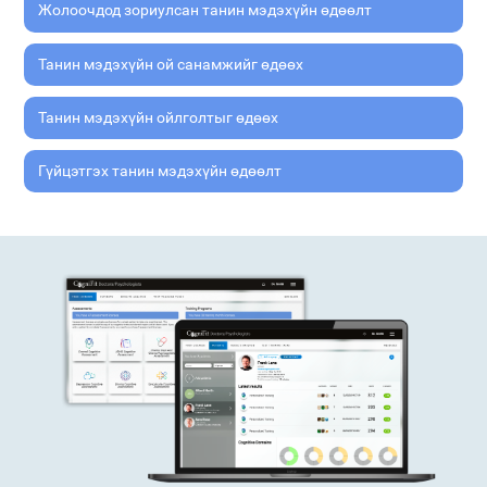
Жолоочдод зориулсан танин мэдэхүйн өдөөлт
Танин мэдэхүйн ой санамжийг өдөөх
Танин мэдэхүйн ойлголтыг өдөөх
Гүйцэтгэх танин мэдэхүйн өдөөлт