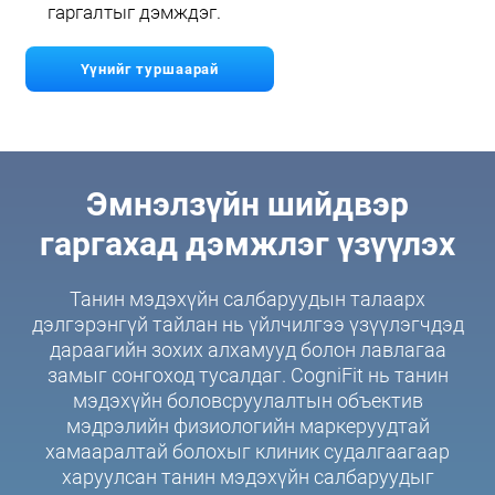
гаргалтыг дэмждэг.
Үүнийг туршаарай
Эмнэлзүйн шийдвэр
гаргахад дэмжлэг үзүүлэх
Танин мэдэхүйн салбаруудын талаарх
дэлгэрэнгүй тайлан нь үйлчилгээ үзүүлэгчдэд
дараагийн зохих алхамууд болон лавлагаа
замыг сонгоход тусалдаг. CogniFit нь танин
мэдэхүйн боловсруулалтын объектив
мэдрэлийн физиологийн маркеруудтай
хамааралтай болохыг клиник судалгаагаар
харуулсан танин мэдэхүйн салбаруудыг