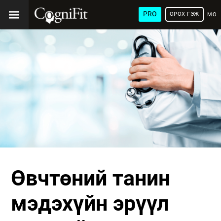
PRO
ОРОХ ГЭЖ
МОН
ХЭЛ
Өвчтөний танин
мэдэхүйн эрүүл