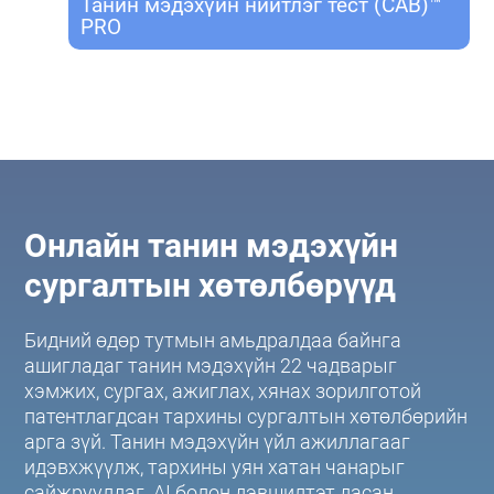
Танин мэдэхүйн нийтлэг тест (CAB)™
PRO
Онлайн танин мэдэхүйн
сургалтын хөтөлбөрүүд
Бидний өдөр тутмын амьдралдаа байнга
ашигладаг танин мэдэхүйн 22 чадварыг
хэмжих, сургах, ажиглах, хянах зорилготой
патентлагдсан тархины сургалтын хөтөлбөрийн
арга зүй. Танин мэдэхүйн үйл ажиллагааг
идэвхжүүлж, тархины уян хатан чанарыг
сайжруулдаг. AI болон дэвшилтэт дасан