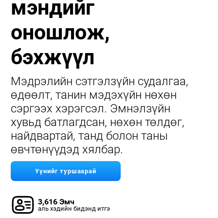
мэндийг
оношлож,
бэхжүүл
Мэдрэлийн сэтгэлзүйн судалгаа,
өдөөлт, танин мэдэхүйн нөхөн
сэргээх хэрэгсэл. Эмнэлзүйн
хувьд батлагдсан, нөхөн төлдөг,
найдвартай, танд болон таны
өвчтөнүүдэд хялбар.
Үүнийг туршаарай
3,616 Эмч
аль хэдийн бидэнд итгэ