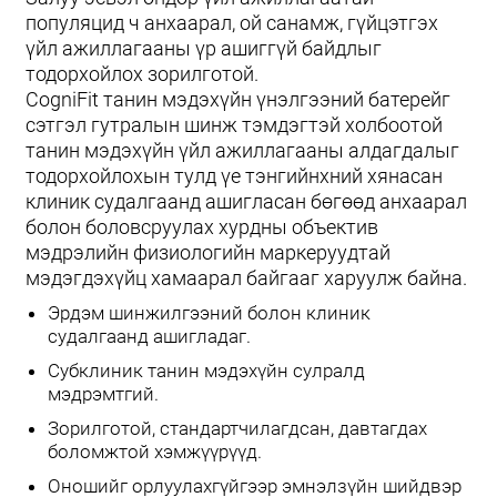
популяцид ч анхаарал, ой санамж, гүйцэтгэх
үйл ажиллагааны үр ашиггүй байдлыг
тодорхойлох зорилготой.
CogniFit танин мэдэхүйн үнэлгээний батерейг
сэтгэл гутралын шинж тэмдэгтэй холбоотой
танин мэдэхүйн үйл ажиллагааны алдагдалыг
тодорхойлохын тулд үе тэнгийнхний хянасан
клиник судалгаанд ашигласан бөгөөд анхаарал
болон боловсруулах хурдны объектив
мэдрэлийн физиологийн маркеруудтай
мэдэгдэхүйц хамаарал байгааг харуулж байна.
Эрдэм шинжилгээний болон клиник
судалгаанд ашигладаг.
Субклиник танин мэдэхүйн сулралд
мэдрэмтгий.
Зорилготой, стандартчилагдсан, давтагдах
боломжтой хэмжүүрүүд.
Оношийг орлуулахгүйгээр эмнэлзүйн шийдвэр