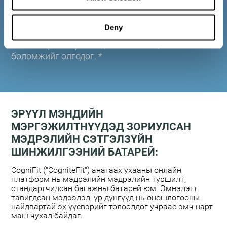
ердийн үзлэгийн хэрэгсэл болгон ашиглахад
зориулагдсан. Танин мэдэхүйн тест нь эмч нарт
Deny
өвчтөн бүрийн танин мэдэхүйн үйл ажиллагаа,
нөхөн сэргээх үйл явцыг төлөвлөх, хянах
боломжийг олгодог. *
ЭРҮҮЛ МЭНДИЙН
МЭРГЭЖИЛТНҮҮДЭД ЗОРИУЛСАН
МЭДРЭЛИЙН СЭТГЭЛЗҮЙН
ШИНЖИЛГЭЭНИЙ БАТАРЕЙ:
CogniFit ("CogniteFit") анагаах ухааны онлайн
платформ нь мэдрэлийн мэдрэлийн туршилт,
стандартчилсан багажны батарей юм. Эмнэлэгт
тавигдсан мэдээлэл, үр дүнгүүд нь оношлогооны
найдвартай эх үүсвэрийг төлөөлдөг учраас эмч нарт
маш чухал байдаг.