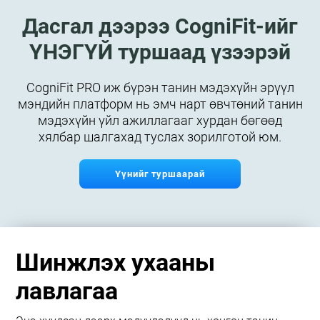
Дасгал дээрээ CogniFit-ийг
ҮНЭГҮЙ туршаад үзээрэй
CogniFit PRO иж бүрэн танин мэдэхүйн эрүүл
мэндийн платформ нь эмч нарт өвчтөний танин
мэдэхүйн үйл ажиллагааг хурдан бөгөөд
хялбар шалгахад туслах зорилготой юм.
Үүнийг туршаарай
Шинжлэх ухааны
лавлагаа