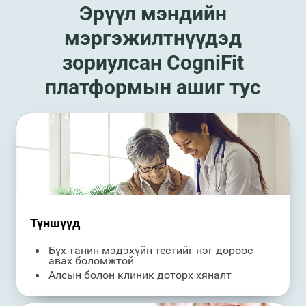
Эрүүл мэндийн
мэргэжилтнүүдэд
зориулсан CogniFit
платформын ашиг тус
Түншүүд
Бүх танин мэдэхүйн тестийг нэг дороос
авах боломжтой
Алсын болон клиник доторх хяналт