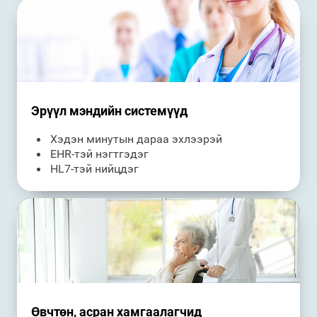
Эрүүл мэндийн системүүд
Хэдэн минутын дараа эхлээрэй
EHR-тэй нэгтгэдэг
HL7-тэй нийцдэг
Өвчтөн, асран хамгаалагчид