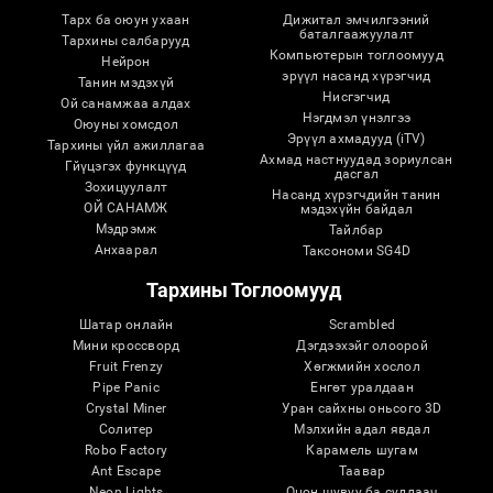
Тарх ба оюун ухаан
Дижитал эмчилгээний
баталгаажуулалт
Тархины салбарууд
Компьютерын тоглоомууд
Нейрон
эрүүл насанд хүрэгчид
Танин мэдэхүй
Нисгэгчид
Ой санамжаа алдах
Нэгдмэл үнэлгээ
Оюуны хомсдол
Эрүүл ахмадууд (iTV)
Тархины үйл ажиллагаа
Ахмад настнуудад зориулсан
Гйүцэгэх функцүүд
дасгал
Зохицуулалт
Насанд хүрэгчдийн танин
ОЙ САНАМЖ
мэдэхүйн байдал
Мэдрэмж
Тайлбар
Анхаарал
Таксономи SG4D
Тархины Тоглоомууд
Шатар онлайн
Scrambled
Мини кроссворд
Дэгдээхэйг олоорой
Fruit Frenzy
Хөгжмийн хослол
Pipe Panic
Eнгөт уралдаан
Crystal Miner
Уран сайхны оньсого 3D
Солитер
Мэлхийн адал явдал
Robo Factory
Карамель шугам
Ant Escape
Таавар
Neon Lights
Оцон шувуу ба судлаач