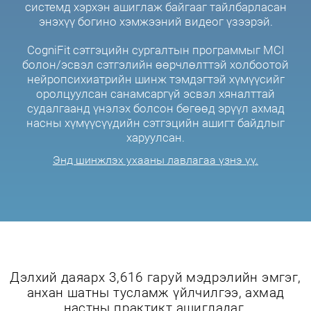
системд хэрхэн ашиглаж байгааг тайлбарласан
энэхүү богино хэмжээний видеог үзээрэй.
CogniFit сэтгэцийн сургалтын программыг MCI
болон/эсвэл сэтгэлийн өөрчлөлттэй холбоотой
нейропсихиатрийн шинж тэмдэгтэй хүмүүсийг
оролцуулсан санамсаргүй эсвэл хяналттай
судалгаанд үнэлэх болсон бөгөөд эрүүл ахмад
насны хүмүүсүүдийн сэтгэцийн ашигт байдлыг
харуулсан.
Энд шинжлэх ухааны лавлагаа үзнэ үү.
Дэлхий даяарх 3,616 гаруй мэдрэлийн эмгэг,
анхан шатны тусламж үйлчилгээ, ахмад
настны практикт ашигладаг.