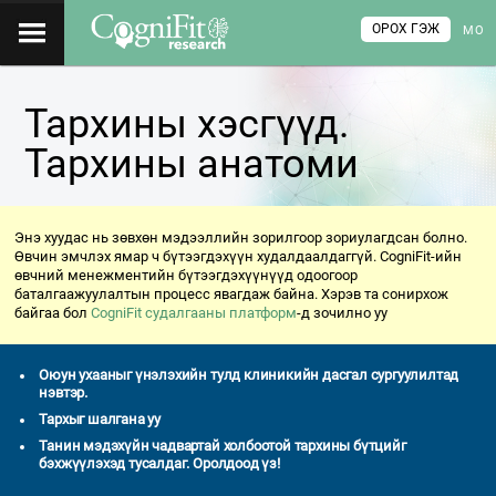
ОРОХ ГЭЖ
МО
Тархины хэсгүүд.
Тархины анатоми
Энэ хуудас нь зөвхөн мэдээллийн зорилгоор зориулагдсан болно.
Өвчин эмчлэх ямар ч бүтээгдэхүүн худалдаалдаггүй. CogniFit-ийн
өвчний менежментийн бүтээгдэхүүнүүд одоогоор
баталгаажуулалтын процесс явагдаж байна. Хэрэв та сонирхож
байгаа бол
CogniFit судалгааны платформ
-д зочилно уу
Оюун ухааныг үнэлэхийн тулд клиникийн дасгал сургуулилтад
нэвтэр.
Тархыг шалгана уу
Танин мэдэхүйн чадвартай холбоотой тархины бүтцийг
бэхжүүлэхэд тусалдаг. Оролдоод үз!