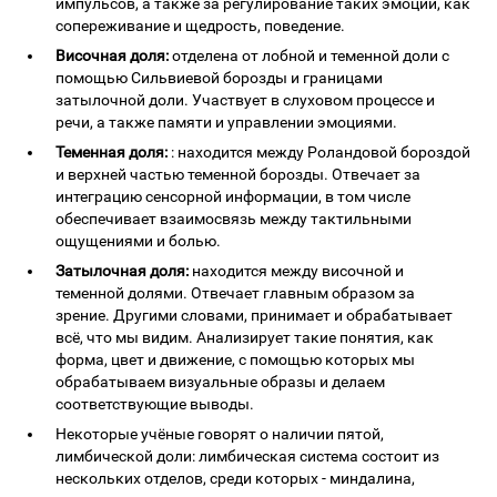
импульсов, а также за регулирование таких эмоций, как
сопереживание и щедрость, поведение.
Височная доля:
отделена от лобной и теменной доли с
помощью Сильвиевой борозды и границами
затылочной доли. Участвует в слуховом процессе и
речи, а также памяти и управлении эмоциями.
Теменная доля:
: находится между Роландовой бороздой
и верхней частью теменной борозды. Отвечает за
интеграцию сенсорной информации, в том числе
обеспечивает взаимосвязь между тактильными
ощущениями и болью.
Затылочная доля:
находится между височной и
теменной долями. Отвечает главным образом за
зрение. Другими словами, принимает и обрабатывает
всё, что мы видим. Анализирует такие понятия, как
форма, цвет и движение, с помощью которых мы
обрабатываем визуальные образы и делаем
соответствующие выводы.
Некоторые учёные говорят о наличии пятой,
лимбической доли: лимбическая система состоит из
нескольких отделов, среди которых - миндалина,