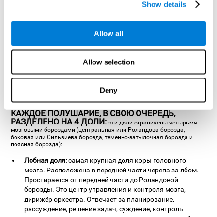
как в классификации информации, так и организации долгосрочной
Show details
памяти
КОРА ГОЛОВНОГО МОЗГА:
тонкий слой серого вещества,
собранный в складки, формирующие борозды и извилины,
Allow all
придающие мозгу характерный вид. Извилины разделены между
собой канавками и мозговыми бороздами, самые глубокие из
которых называются щелями. Кора подразделяется на два
полушария, правое и левое, разделённые межполушарной щелью и
Allow selection
соединённые между собой мозолистым телом, с помощью которого
информация передаётся из одного полушария в другое. Каждое
полушарие контролирует одну сторону тела, при этом контроль
ассиметричен: левое полушарие контролирует правую сторону, а
Deny
правое - левую сторону тела. Этот феномен называется
латерализация головного мозга.
КАЖДОЕ ПОЛУШАРИЕ, В СВОЮ ОЧЕРЕДЬ,
РАЗДЕЛЕНО НА 4 ДОЛИ:
эти доли ограничены четырьмя
мозговыми бороздами (центральная или Роландова борозда,
боковая или Сильвиева борозда, теменно-затылочная борозда и
поясная борозда):
Лобная доля:
самая крупная доля коры головного
мозга. Расположена в передней части черепа за лбом.
Простирается от передней части до Роландовой
борозды. Это центр управления и контроля мозга,
дирижёр оркестра. Отвечает за планирование,
рассуждение, решение задач, суждение, контроль