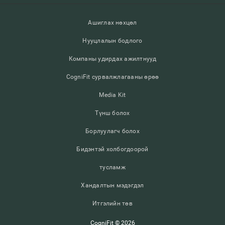
Ашиглах нөхцөл
Нууцлалын бодлого
Компаны удирдах ажилтнууд
CogniFit сурвалжлагааны өрөө
Media Kit
Түнш болох
Борлуулагч болох
Бидэнтэй холбогдоорой
тусламж
Хандалтын мэдэгдэл
Итгэлийн төв
CogniFit © 2026