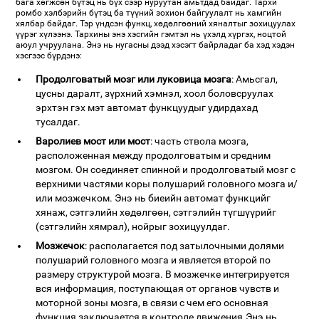
бага хөгжсөн бүтэц нь бүх сээр нуруутан амьтдад байдаг. Тархи
ромбо хэлбэрийн бүтэц ба түүний зохион байгуулалт нь хамгийн
хялбар байдаг. Тэр үндсэн функц, хөдөлгөөний хяналтыг зохицуулах
үүрэг хүлээнэ. Тархины энэ хэсгийн гэмтэл нь үхэлд хүргэх, ноцтой
аюул учруулана. Энэ нь нугасны дээд хэсэгт байрладаг ба хэд хэдэн
хэсгээс бүрдэнэ:
Продолговатый мозг или луковица мозга
: Амьсгал,
цусны даралт, зүрхний хэмнэл, хоол боловсруулах
эрхтэн гэх мэт автомат функцуудыг удирдахад
тусалдаг.
Варолиев мост или мост
: часть ствола мозга,
расположенная между продолговатым и средним
мозгом. Он соединяет спинной и продолговатый мозг с
верхними частями коры полушарий головного мозга и/
или мозжечком. Энэ нь биеийн автомат функцийг
хянаж, сэтгэлийн хөдөлгөөн, сэтгэлийн түгшүүрийг
(сэтгэлийн хямрал), нойрыг зохицуулдаг.
Мозжечок
: располагается под затылочными долями
полушарий головного мозга и является второй по
размеру структурой мозга. В мозжечке интегрируется
вся информация, поступающая от органов чувств и
моторной зоны мозга, в связи с чем его основная
функция заключается в контроле движения.Энэ нь