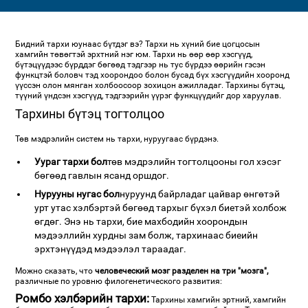
Бидний тархи юунаас бүтдэг вэ? Тархи нь хүний бие цогцосын
хамгийн төвөгтэй эрхтний нэг юм. Тархи нь өөр өөр хэсгүүд,
бүтэцүүдээс бүрддэг бөгөөд тэдгээр нь тус бүрдээ өөрийн гэсэн
функцтэй боловч тэд хоорондоо болон бусад бүх хэсгүүдийн хооронд
үүссэн олон мянган холбоосоор зохицон ажилладаг. Тархины бүтэц,
түүний үндсэн хэсгүүд, тэдгээрийн үүрэг функцүүдийг дор харуулав.
Тархины бүтэц тогтолцоо
Төв мэдрэлийн систем нь тархи, нуруугаас бүрдэнэ.
Уураг тархи бол
төв мэдрэлийн тогтолцооны гол хэсэг
бөгөөд гавлын ясанд оршдог.
Нурууны нугас бол
нуруунд байрладаг цайвар өнгөтэй
урт утас хэлбэртэй бөгөөд тархыг бүхэл биетэй холбож
өгдөг. Энэ нь тархи, бие махбодийн хоорондын
мэдээллийн хурдны зам болж, тархинаас биеийн
эрхтэнүүдэд мэдээлэл тараадаг.
Можно сказать, что
человеческий мозг разделен на три "мозга",
различные по уровню филогенетического развития:
Ромбо хэлбэрийн тархи:
Тархины хамгийн эртний, хамгийн