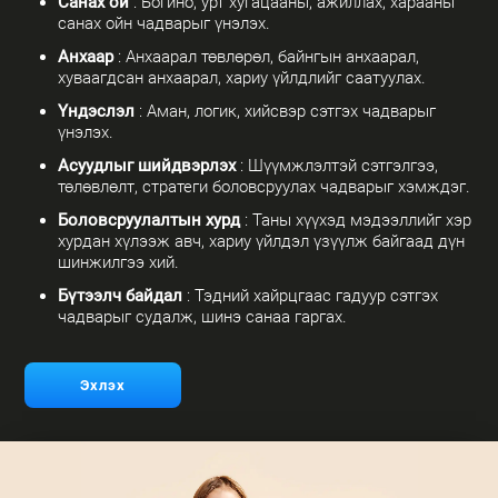
Санах ой
: Богино, урт хугацааны, ажиллах, харааны
санах ойн чадварыг үнэлэх.
Анхаар
: Анхаарал төвлөрөл, байнгын анхаарал,
хуваагдсан анхаарал, хариу үйлдлийг саатуулах.
Үндэслэл
: Аман, логик, хийсвэр сэтгэх чадварыг
үнэлэх.
Асуудлыг шийдвэрлэх
: Шүүмжлэлтэй сэтгэлгээ,
төлөвлөлт, стратеги боловсруулах чадварыг хэмждэг.
Боловсруулалтын хурд
: Таны хүүхэд мэдээллийг хэр
хурдан хүлээж авч, хариу үйлдэл үзүүлж байгаад дүн
шинжилгээ хий.
Бүтээлч байдал
: Тэдний хайрцгаас гадуур сэтгэх
чадварыг судалж, шинэ санаа гаргах.
Эхлэх