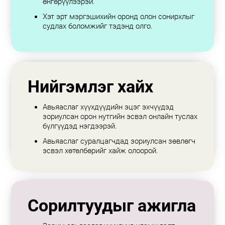
өнгөрүүлээрэй.
Хэт эрт мэргэшихийн оронд олон сонирхлыг
судлах боломжийг тэдэнд олго.
Нийгэмлэг хайх
Авьяаслаг хүүхдүүдийн эцэг эхчүүдэд
зориулсан орон нутгийн эсвэл онлайн туслах
бүлгүүдэд нэгдээрэй.
Авьяаслаг суралцагчдад зориулсан зөвлөгч
эсвэл хөтөлбөрийг хайж олоорой.
Сорилтуудыг ажигла