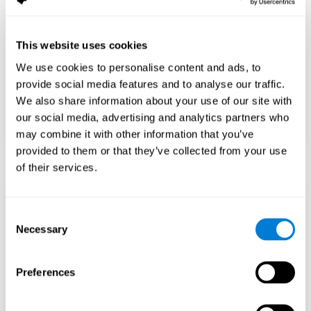
сурталчлах
This website uses cookies
Тэднийг зохих ёсоор сорилтод оруулахын
тулд сургуультай хамтран ажилла.
We use cookies to personalise content and ads, to
Ахисан түвшний курсын ажил, баяжуулах
provide social media features and to analyse our traffic.
хөтөлбөр эсвэл хурдатгал (жишээ нь, дүн
We also share information about your use of our site with
алгасах) зэргийг судлах. Боломжтой бол
our social media, advertising and analytics partners who
авьяаслаг боловсролын хөтөлбөрүүдийг
анхаарч үзээрэй.
may combine it with other information that you’ve
provided to them or that they’ve collected from your use
of their services.
Өсөх сэтгэлгээг
Consent
Necessary
дэмж
Selection
Бүх зүйл хурдан ирнэ гэж найдахын оронд
Preferences
сорилт бэрхшээлийг хүлээж авч,
бүтэлгүйтлээс суралцаж сур.