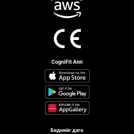
CogniFit Апп
Биднийг дага