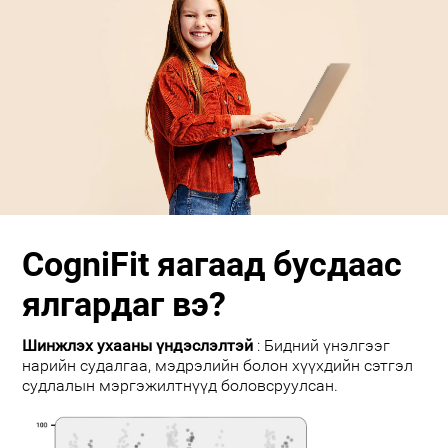
CogniFit яагаад бусдаас
ялгардаг вэ?
Шинжлэх ухааны үндэслэлтэй
: Бидний үнэлгээг
нарийн судалгаа, мэдрэлийн болон хүүхдийн сэтгэл
судлалын мэргэжилтнүүд боловсруулсан.