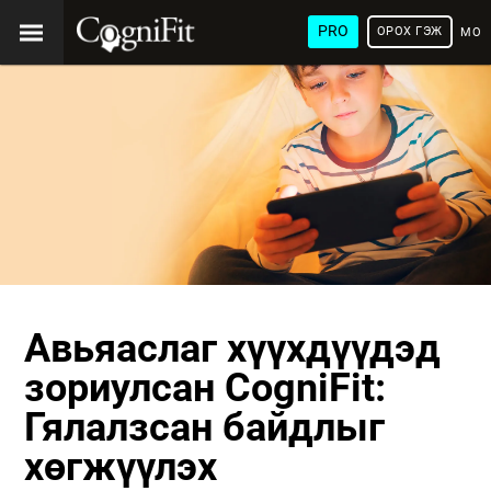
PRO
ОРОХ ГЭЖ
МОН
ХЭЛ
Авьяаслаг хүүхдүүдэд
зориулсан CogniFit:
Гялалзсан байдлыг
хөгжүүлэх