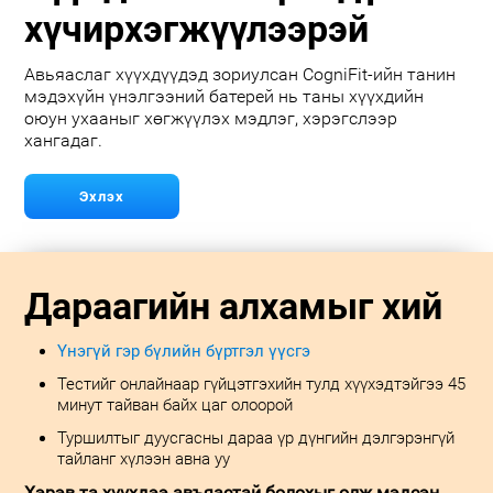
хүчирхэгжүүлээрэй
Авьяаслаг хүүхдүүдэд зориулсан CogniFit-ийн танин
мэдэхүйн үнэлгээний батерей нь таны хүүхдийн
оюун ухааныг хөгжүүлэх мэдлэг, хэрэгслээр
хангадаг.
Эхлэх
Дараагийн алхамыг хий
Үнэгүй гэр бүлийн бүртгэл үүсгэ
Тестийг онлайнаар гүйцэтгэхийн тулд хүүхэдтэйгээ 45
минут тайван байх цаг олоорой
Туршилтыг дуусгасны дараа үр дүнгийн дэлгэрэнгүй
тайланг хүлээн авна уу