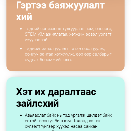
Гэртээ баяжуулалт
хий
Тэдний сонирхолд тулгуурлан ном, оньсого,
STEM үйл ажиллагаа, хөгжим эсвэл урлагт
үзүүлээрэй.
Тэднийг хэлэлцүүлэгт татан оролцуулж,
сониуч зангаа хөгжүүлж, өөр өөр салбарыг
судлах боломжийг олго.
Хэт их даралтаас
зайлсхий
Авьяаслаг байх нь тэд үргэлж шилдэг байх
ёстой гэсэн үг биш юм. Тэдэнд хэт их
хүлээлтгүйгээр хүүхэд насаа сайхан