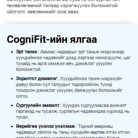
төлөвлөгөөний талаар хэрэгжүүлэх боломжтой
ойлголт, зөвлөмжийг олж авах.
CogniFit-ийн ялгаа
Эрт таних
: Авьяас чадварыг эрт таньж мэдсэнээр
хүүхдийнхээ чадавхийг дээд зэргээр нэмэгдүүлж, цаг
тухайд нь арга хэмжээ авч, дэмжлэг үзүүлэх
боломжтой.
Зорилтот дэмжлэг
: Хүүхдийнхээ танин мэдэхүйн
давуу болон сул талуудыг тодорхойлон, түүнд
тохирсон дэмжлэг үзүүлэх, баяжуулах боломжийг
олгох.
Сургуулийн амжилт
: Хүүхдээ сургуулиасаа амжилт
гаргахад нь тусалж, сурлагын чадавхидаа хүрэхэд нь
тусал.
Өөрийгөө үнэлэх үнэлэмж
: Тэдний өвөрмөц
чадварыг ойлгох нь таны хүүхдийн өөртөө итгэх итгэл,