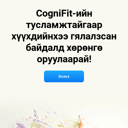
CogniFit-ийн
тусламжтайгаар
хүүхдийнхээ гялалзсан
байдалд хөрөнгө
оруулаарай!
Эхлэх