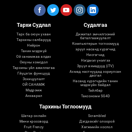
Тархи Судлал
Судалгаа
Тарх ба оюун ухаан
Дижитал эмчилгээний
баталгаажуулалт
Тархины салбарууд
Компьютерын тоглоомууд
Нейрон
эрүүл насанд хүрэгчид
Танин мэдэхүй
Нисгэгчид
Ой санамжаа алдах
Нэгдмэл үнэлгээ
Оюуны хомсдол
Эрүүл ахмадууд (iTV)
Тархины үйл ажиллагаа
Ахмад настнуудад зориулсан
Гйүцэгэх функцүүд
дасгал
Зохицуулалт
Насанд хүрэгчдийн танин
ОЙ САНАМЖ
мэдэхүйн байдал
Мэдрэмж
Тайлбар
Анхаарал
Таксономи SG4D
Тархины Тоглоомууд
Шатар онлайн
Scrambled
Мини кроссворд
Дэгдээхэйг олоорой
Fruit Frenzy
Хөгжмийн хослол