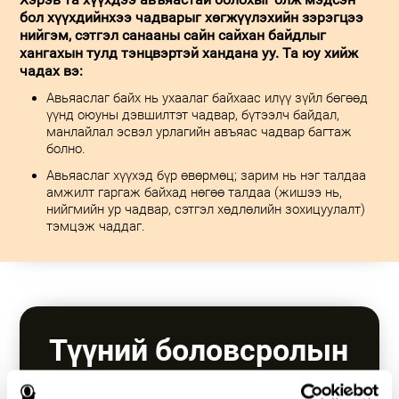
Хэрэв та хүүхдээ авъяастай болохыг олж мэдсэн
бол хүүхдийнхээ чадварыг хөгжүүлэхийн зэрэгцээ
нийгэм, сэтгэл санааны сайн сайхан байдлыг
хангахын тулд тэнцвэртэй хандана уу. Та юу хийж
чадах вэ:
Авьяаслаг байх нь ухаалаг байхаас илүү зүйл бөгөөд
үүнд оюуны дэвшилтэт чадвар, бүтээлч байдал,
манлайлал эсвэл урлагийн авъяас чадвар багтаж
болно.
Авьяаслаг хүүхэд бүр өвөрмөц; зарим нь нэг талдаа
амжилт гаргаж байхад нөгөө талдаа (жишээ нь,
нийгмийн ур чадвар, сэтгэл хөдлөлийн зохицуулалт)
тэмцэж чаддаг.
Түүний боловсролын
хэрэгцээг