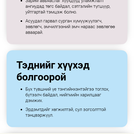
Зарим авьяаслаг хүүхдүүд уламжлалт
ангиудад төгс байдал, сэтгэлийн түгшүүр,
уйтгартай тэмцэж болно.
Асуудал гарвал сурган хүмүүжүүлэгч,
зөвлөгч, эмчилгээний эмч нараас зөвлөгөө
аваарай.
Тэднийг хүүхэд
болгоорой
Бүх түвшний үе тэнгийнхэнтэйгээ тоглох,
бүтээлч байдал, нийгмийн харилцааг
дэмжих.
Эрдэмтдийг хөгжилтэй, сул зогсолттой
тэнцвэржүүл.