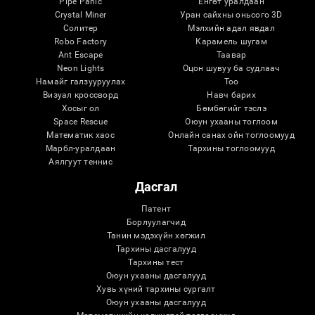
Pipe Panic
Eнгөт уралдаан
Crystal Miner
Уран сайхны оньсого 3D
Солитер
Мэлхийн адал явдал
Robo Factory
Карамель шугам
Ant Escape
Таавар
Neon Lights
Оцон шувуу ба судлаач
Намайг галзууруулах
Тоо
Визуал кроссворд
Навч барих
Хосыг ол
Бөмбөгийг тэслэ
Space Rescue
Оюун ухааны тоглоом
Математик хаос
Онлайн санах ойн тоглоомууд
Марбл-уралдаан
Тархины тоглоомууд
Аялгуут теннис
Дасгал
Патент
Борлуулагчид
Танин мэдэхүйн хөгжил
Тархины дасгалууд
Тархины тест
Оюун ухааны дасгалууд
Хувь хүний ​​тархины сургалт
Оюун ухааны дасгалууд