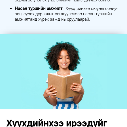
өөрийгөө үнэлэх үнэлэмжийг нэмэгдүүлэх болно.
Насан туршийн амжилт
: Хүүхдийнхээ оюуны сониуч
зан, сурах дурлалыг хөгжүүлснээр насан туршийн
амжилтанд хүрэх замд нь оруулаарай.
Хүүхдийнхээ ирээдүйг