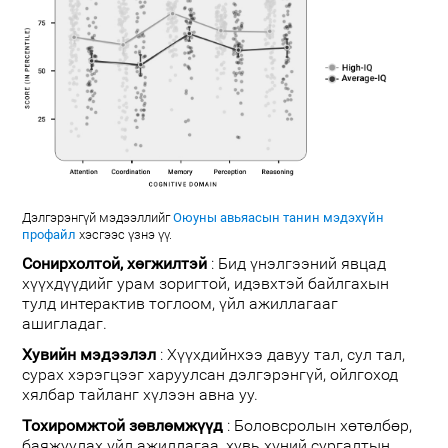
Дэлгэрэнгүй мэдээллийг
Оюуны авьяасын танин мэдэхүйн
профайл
хэсгээс үзнэ үү.
Сонирхолтой, хөгжилтэй
: Бид үнэлгээний явцад
хүүхдүүдийг урам зоригтой, идэвхтэй байлгахын
тулд интерактив тоглоом, үйл ажиллагааг
ашигладаг.
Хувийн мэдээлэл
: Хүүхдийнхээ давуу тал, сул тал,
сурах хэрэгцээг харуулсан дэлгэрэнгүй, ойлгоход
хялбар тайланг хүлээн авна уу.
Тохиромжтой зөвлөмжүүд
: Боловсролын хөтөлбөр,
баяжуулах үйл ажиллагаа, хувь хүний сургалтын