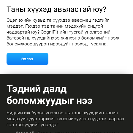
Таны хүүхэд авьяастай юу?
Эцэг эхийн хувьд та хүүхдээ өвөрмөц гэдгийг
мэддэг. Гэхдээ тэд танин мэдэхүйн онцгой
чадвартай юу? CogniFit-ийн тусгай үнэлгээний
батерей нь хүүхдийнхээ жинхэнэ боломжийг нээж,
боломжоор дүүрэн ирээдүйг нээхэд тусална.
Эхлэх
Тэдний далд
боломжуудыг нээ
Бидний иж бүрэн үнэлгээ нь таны хүүхдийн танин
мэдэхүйн дүр төрхийг гүнзгийрүүлэн судалж, дараах
гол хэсгүүдийг үнэлдэг.