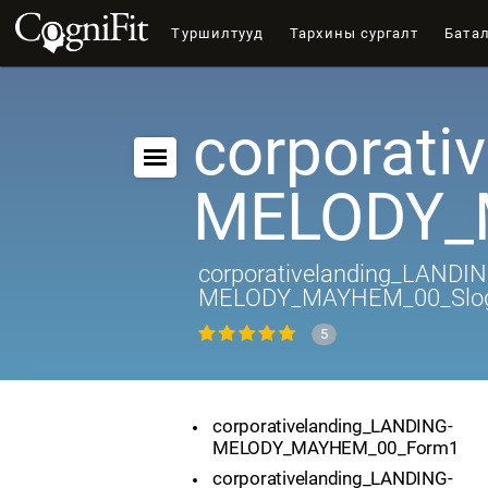
Туршилтууд
Тархины сургалт
Бата
corporati
MELODY_
corporativelanding_LANDIN
MELODY_MAYHEM_00_Slo
5
corporativelanding_LANDING-
MELODY_MAYHEM_00_Form1
corporativelanding_LANDING-