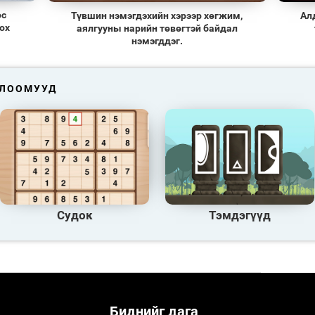
ос
Түвшин нэмэгдэхийн хэрээр хөгжим,
Ал
ох
аялгууны нарийн төвөгтэй байдал
нэмэгддэг.
ГЛООМУУД
Судок
Тэмдэгүүд
Биднийг дага