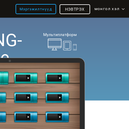
монгол хэл
Мэргэжилтнүүд
НЭВТРЭХ
NG-
Мультиплатформ
e