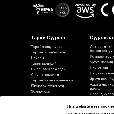
Тархи Судлал
Судалгаа
Тарх ба оюун ухаан
Дижитал эмч
баталгаажуу
Тархины салбарууд
Компьютерын
Нейрон
эрүүл насанд
Танин мэдэхүй
Нисгэгчид
Ой санамжаа алдах
Нэгдмэл үнэл
Оюуны хомсдол
Эрүүл ахмадуу
Тархины үйл ажиллагаа
Ахмад настну
Гйүцэгэх функцүүд
дасгал
Зохицуулалт
Насанд хүрэг
ОЙ САНАМЖ
мэдэхүйн ба
Мэдрэмж
Тайлбар
This website uses cookie
Анхаарал
Таксономи S