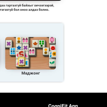
даа гаргахгүй байхыг хичээгээрэй,
тэгэхгүй бол оноо алдах болно.
Маджонг
CogniFit Апп