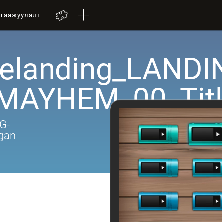
лгаажуулалт
velanding_LANDI
MAYHEM_00_Titl
G-
gan