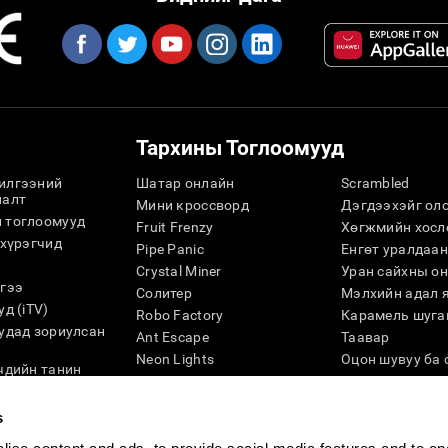
Тархины Тоглоомууд
илгээний
Шатар онлайн
Scrambled
лалт
Мини кроссворд
Дэгдээхэйг ол
 тоглоомууд
Fruit Frenzy
Хөгжмийн хосл
 хүрэгчид
Pipe Panic
Eнгөт уралдаан
Crystal Miner
Уран сайхны он
гээ
Солитер
Мэлхийн адал 
д (iTV)
Robo Factory
Карамель шуга
удад зориулсан
Ant Escape
Таавар
Neon Lights
Оцон шувуу ба 
чдийн танин
Намайг галзууруулах
Тоо
йдал
Визуал кроссворд
Навч барих
s
Хосыг ол
Бөмбөгийг тэс
G4D
Space Rescue
Оюун ухааны т