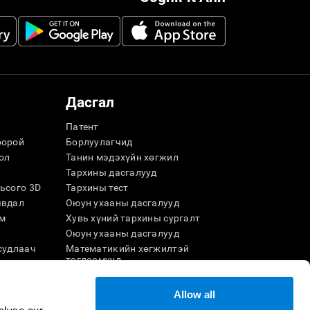
Дасгал
Патент
оорой
Борлуулагчид
ол
Танин мэдэхүйн хөгжил
Тархины дасгалууд
ьсого 3D
Тархины тест
явдал
Оюун ухааны дасгалууд
м
Хувь хүний ​​тархины сургалт
Оюун ухааны дасгалууд
судлаач
Математикийн хөгжилтэй
тоглоомууд
Уншиж ойлгох чадвар
Авьяаслаг хүүхдүүд
лэ
Allow all
Тархины тулаанууд
оглоом