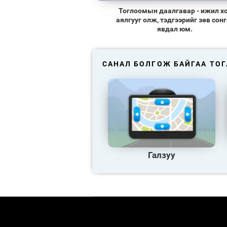
Тоглоомын даалгавар - ижил х
аялгууг олж, тэдгээрийг зөв сонг
явдал юм.
САНАЛ БОЛГОЖ БАЙГАА ТО
Галзуу