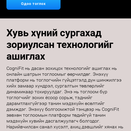
Одоо тоглох
Хувь хүний сургахад
зориулсан технологийг
ашиглах
CogniFit нь дасан зохицох технологийг ашиглах нь
онлайн шатрын тоглоомыг өөрчилдөг. Энэхүү
платформ нь тоглогчийн гүйцэтгэлд дүн шинжилгээ
хийх замаар хүндрэл, сургалтын төвлөрлийг
динамикаар тохируулдаг. Энэ нь тоглоом бүр
тоглогчийг зохих ёсоор сорьж, тэднийг
дарамтлахгүйгээр танин мэдэхүйн өсөлтийг
дэмждэг. Энэхүү болгоомжтой тэнцвэр нь CogniFit
зөвхөн тоглоомын платформ төдийгүй танин
мэдэхүйн хувийн дасгалжуулагч болгодог.
Нарийвчилсан санал хүсэлт, ахиц дэвшлийг хянах нь