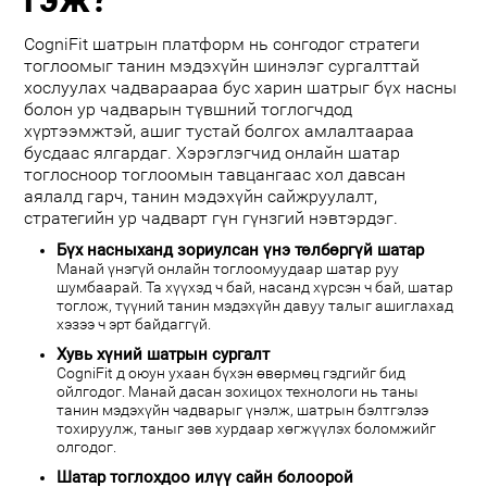
CogniFit шатрын платформ нь сонгодог стратеги
тоглоомыг танин мэдэхүйн шинэлэг сургалттай
хослуулах чадвараараа бус харин шатрыг бүх насны
болон ур чадварын түвшний тоглогчдод
хүртээмжтэй, ашиг тустай болгох амлалтаараа
бусдаас ялгардаг. Хэрэглэгчид онлайн шатар
тоглосноор тоглоомын тавцангаас хол давсан
аялалд гарч, танин мэдэхүйн сайжруулалт,
стратегийн ур чадварт гүн гүнзгий нэвтэрдэг.
Бүх насныханд зориулсан үнэ төлбөргүй шатар
Манай үнэгүй онлайн тоглоомуудаар шатар руу
шумбаарай. Та хүүхэд ч бай, насанд хүрсэн ч бай, шатар
тоглож, түүний танин мэдэхүйн давуу талыг ашиглахад
хэзээ ч эрт байдаггүй.
Хувь хүний шатрын сургалт
CogniFit д оюун ухаан бүхэн өвөрмөц гэдгийг бид
ойлгодог. Манай дасан зохицох технологи нь таны
танин мэдэхүйн чадварыг үнэлж, шатрын бэлтгэлээ
тохируулж, таныг зөв хурдаар хөгжүүлэх боломжийг
олгодог.
Шатар тоглохдоо илүү сайн болоорой