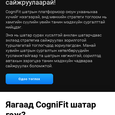
сайжруулаарай!
CogniFit шатрын платформоор оюун ухааныхаа
хүчийг нээгээрэй, энд мөнхийн стратеги тоглоом нь
хамгийн сүүлийн үеийн танин мэдэхүйн сургалттай
нийцдэг.
Энэ нь шатар сурах хүсэлтэй анхлан шатарчдаас
эхлээд стратегиа сайжруулах зорилготой
туршлагатай тоглогчдод зориулагдсан. Манай
хувийн шатрын сургалтын хөтөлбөрүүдийн
тусламжтайгаар та шатрын хөгжилтэй, сорилтод
автахын зэрэгцээ танин мэдэхүйн чадвараа
сайжруулах боломжтой.
Одоо тоглох
Яагаад CogniFit шатар
гэж?