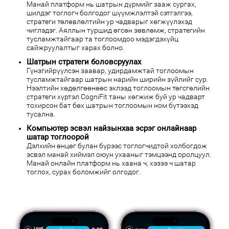
Манай платформ нь шатрын дүрмийг зааж сургах,
шилдэг тоглогч болгодог шүүмжлэлтэй сэтгэлгээ,
стратеги төлөвлөлтийн ур чадварыг хөгжүүлэхэд
чиглэдэг. Аяллын туршид өгсөн зөвлөмж, стратегийн
тусламжтайгаар та тоглоомдоо мэдэгдэхүйц
сайжруулалтыг харах болно.
Шатрын стратеги боловсруулах
Гүнзгийрүүлсэн заавар, удирдамжтай тоглоомын
тусламжтайгаар шатрын нарийн ширийн зүйлийг сур.
Нээлтийн хөдөлгөөнөөс эхлээд тоглоомын төгсгөлийн
стратеги хүртэл CogniFit таны хөгжиж буй ур чадварт
тохирсон бат бөх шатрын тоглоомын ном бүтээхэд
тусална.
Компьютер эсвэл найзынхаа эсрэг онлайнаар
шатар тоглоорой
Дэлхийн өнцөг булан бүрээс тоглогчидтой холбогдож
эсвэл манай хиймэл оюун ухааныг тэмцээнд оролцуул.
Манай онлайн платформ нь хаана ч, хэзээ ч шатар
тоглох, сурах боломжийг олгодог.