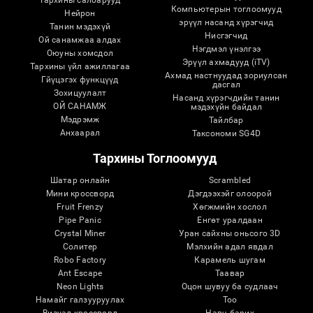
Компьютерын тоглоомууд
Нейрон
эрүүл насанд хүрэгчид
Танин мэдэхүй
Нисгэгчид
Ой санамжаа алдах
Нэгдмэл үнэлгээ
Оюуны хомсдол
Эрүүл ахмадууд (iTV)
Тархины үйл ажиллагаа
Ахмад настнуудад зориулсан
Гйүцэгэх функцүүд
дасгал
Зохицуулалт
Насанд хүрэгчдийн танин
ОЙ САНАМЖ
мэдэхүйн байдал
Мэдрэмж
Тайлбар
Анхаарал
Таксономи SG4D
Тархины Тоглоомууд
Шатар онлайн
Scrambled
Мини кроссворд
Дэгдээхэйг олоорой
Fruit Frenzy
Хөгжмийн хослол
Pipe Panic
Eнгөт уралдаан
Crystal Miner
Уран сайхны оньсого 3D
Солитер
Мэлхийн адал явдал
Robo Factory
Карамель шугам
Ant Escape
Таавар
Neon Lights
Оцон шувуу ба судлаач
Намайг галзууруулах
Тоо
Визуал кроссворд
Навч барих