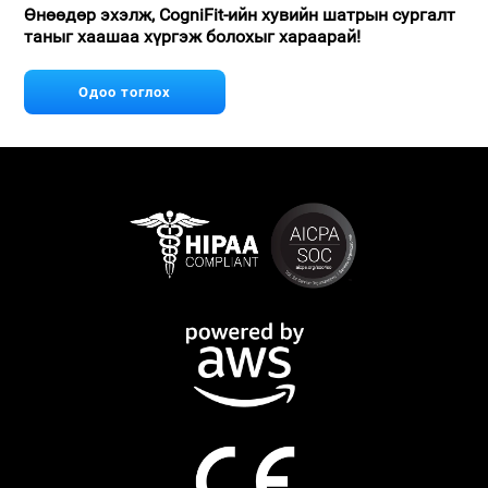
Өнөөдөр эхэлж, CogniFit-ийн хувийн шатрын сургалт
таныг хаашаа хүргэж болохыг хараарай!
Одоо тоглох