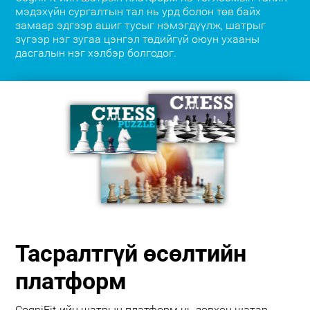
мэдэхүйн сургалтын тал нь урд болон төв байх
замаар эдгээр ашиг тусыг нэмэгдүүлж, шатрыг
зүгээр нэг зугаа цэнгэл төдийгүй оюун ухааны
дасгалын нэг хэлбэр болгодог.
Тасралтгүй өсөлтийн
платформ