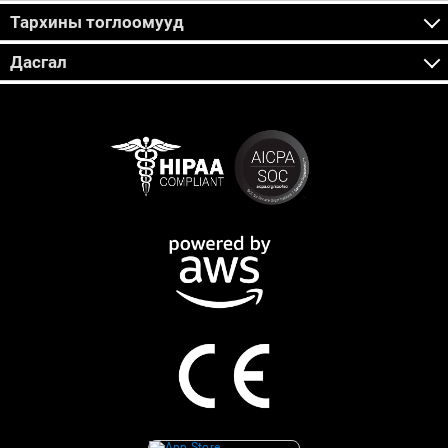
Тархины тоглоомууд
Дасгал