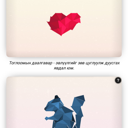
Тоглоомын даалгавар - эвлүүлгийг зөв цуглуулж дуусгах
явдал юм.