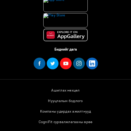
Биднийг дага
Ашиглах нөхцөл
Нууцлалын бодлого
Компаны удирдах ажилтнууд
CogniFit сурвалжлагааны өрөө