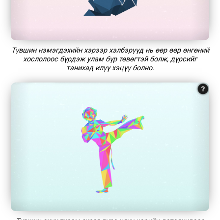
Түвшин нэмэгдэхийн хэрээр хэлбэрүүд нь өөр өөр өнгөний
хослолоос бүрдэж улам бүр төвөгтэй болж, дүрсийг
танихад илүү хэцүү болно.