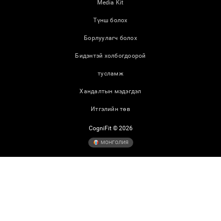
Media Kit
Түнш болох
Борлуулагч болох
Бидэнтэй холбогдоорой
тусламж
Хандалтын мэдэгдэл
Итгэлийн төв
CogniFit © 2026
МОНГОЛИЯ