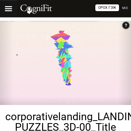
ОРОХ ГЭЖ
МО
corporativelanding_LANDI
PUZZLES_3D-00_Title