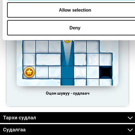
Allow selection
Чихрийн шугам
Deny
Оцон шувуу - судлаач
Тархи судлал
Судалгаа