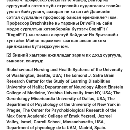
зохиогч, профессор Brezhnitsite Хайфа, ректор их
сургуулийн сэтгэл зүйн стрессийн судалгааны төвийн
үүсгэн байгуулагч, захирал нь хатагтай Дэвисийн
сэтгэл судлалын профессор байсан ерөнхийлөгч юм.
Профессор Brezhnitsite нь тархины DriveFit нь сайн
мэдэх сургалтын хөтөлбөрийн бүтээгч CogniFit (
"KogniFit")-ын замын аюулгүй байдлыг Их Британийн
хунтайж Майкл нэрэмжит шагнал авсан анхны
арилжааны бүтээгдэхүүн юм.
[2]
Бидний хамтран ажилладаг зарим их дээд сургууль,
эмнэлэг, сангууд
:
Biobehavioral Nursing and Health Systems of the University
of Washington, Seattle, USA; The Edmond J. Safra Brain
Research Center for the Study of Learning Disabilities
University of Haifa; Department of Neurology Albert Einstein
College of Medicine, Yeshiva University from NY, USA; The
Gerontology Misericordia University of Dallas, USA; The
Department of Psychology of the University of New York in
Prague, The Center for Psychobiological Research of the
Max Stern Academic College of Emek Yezreel, Jezreel
Valley, Israel, Carroll School, Massachusetts, USA,
Department of phycology de la UAM, Madrid, Spain.