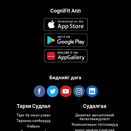
CogniFit Апп
Биднийг дага
Тархи Судлал
Судалгаа
Тарх ба оюун ухаан
Дижитал эмчилгээний
баталгаажуулалт
Тархины салбарууд
Компьютерын тоглоомууд
Нейрон
эрүүл насанд хүрэгчид