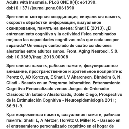
Adults with Insomnia. PLoS ONE 8(4): e61390.
doi:10.1371/journal.pone.0061390
Зрительно-моторная координация, визуальная память,
скорость обработки информации, визуальное
сканирование, память на имена
: Shatil E (2013). ¿El
entrenamiento cognitivo y la actividad física combinados
mejoran las capacidades cognitivas más que cada uno por
separado? Un ensayo controlado de cuatro condiciones
aleatorias entre adultos sanos. Front. Aging Neurosci. 5:8.
doi: 10.3389/fnagi.2013.00008
Зрительная память, рабочая память, фокусированное
внимание, пространственное и зрительное восприятие
:
Peretz C, AD Korczyn, E Shatil, V Aharonson, Birnboim S, N.
Giladi - Basado en un Programa Informático, Entrenamiento
Cognitivo Personalizado versus Juegos de Ordenador
Clásicos: Un Estudio Aleatorizado, Doble Ciego, Prospectivo
de la Estimulación Cognitiva - Neuroepidemiología 2011;
36:91-9.
Кратковременная память, визуальная память, рабочая
память
: Shatil E, A Metzer, Horvitz O, Miller R. - Basado en
el entrenamiento personalizado cognitivo en el hogar de