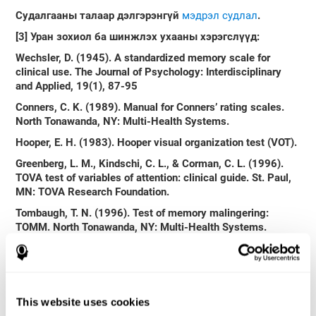
Судалгааны талаар дэлгэрэнгүй
мэдрэл судлал
.
[3]
Уран зохиол ба шинжлэх ухааны хэрэгслүүд
:
Wechsler, D. (1945). A standardized memory scale for
clinical use. The Journal of Psychology: Interdisciplinary
and Applied, 19(1), 87-95
Conners, C. K. (1989). Manual for Conners’ rating scales.
North Tonawanda, NY: Multi-Health Systems.
Hooper, E. H. (1983). Hooper visual organization test (VOT).
Greenberg, L. M., Kindschi, C. L., & Corman, C. L. (1996).
TOVA test of variables of attention: clinical guide. St. Paul,
MN: TOVA Research Foundation.
Tombaugh, T. N. (1996). Test of memory malingering:
TOMM. North Tonawanda, NY: Multi-Health Systems.
Wechsler, D (1945). A standardized memory scale for
clinical use. The Journal of Psychology: Interdisciplinary
and Applied, 19(1), 87-95.
Shallice, T (1982). Specific impairments of planning.
This website uses cookies
Philosophical Transactions of the Royal Society B: