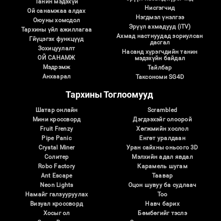
Танин мэдэхүй
Нисгэгчид
Ой санамжаа алдах
Нэгдмэл үнэлгээ
Оюуны хомсдол
Эрүүл ахмадууд (iTV)
Тархины үйл ажиллагаа
Ахмад настнуудад зориулсан
Гйүцэгэх функцүүд
дасгал
Зохицуулалт
Насанд хүрэгчдийн танин
ОЙ САНАМЖ
мэдэхүйн байдал
Мэдрэмж
Тайлбар
Анхаарал
Таксономи SG4D
Тархины Тоглоомууд
Шатар онлайн
Scrambled
Мини кроссворд
Дэгдээхэйг олоорой
Fruit Frenzy
Хөгжмийн хослол
Pipe Panic
Eнгөт уралдаан
Crystal Miner
Уран сайхны оньсого 3D
Солитер
Мэлхийн адал явдал
Robo Factory
Карамель шугам
Ant Escape
Таавар
Neon Lights
Оцон шувуу ба судлаач
Намайг галзууруулах
Тоо
Визуал кроссворд
Навч барих
Хосыг ол
Бөмбөгийг тэслэ