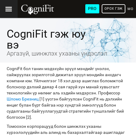
PRO
ОРОХ ГЭЖ
МОН
ХЭЛ
CogniFit гэж юу
вэ
Аргазүй, шинжлэх ухааны үндэслэл
CogniFit бол танин мэдэхүйн эрүүл мэндийг үнэлэх,
сайжруулах зорилготой дижитал эрүүл мэндийн анхдагч
компани юм. Үйлчилгээг 18 хэл дээр ашиглах боломжтой
болсноор дэлхий даяар 4 сая гаруй хүн манай хувьсгалт
технологийн үр нөлөөг аль хэдийн мэдэрсэн. Профессор
Шломо Брезниц
[1] үүсгэн байгуулсан CogniFit нь дэлхийн
өнцөг булан бүрт байгаа нэр хүндтэй эмнэлгүүд болон
судалгааны байгууллагуудтай стратегийн түншлэлийг бий
болгосон [2].
Томоохон корпорацууд болон шинжлэх ухааны
хүрээлэлүүдийн аль алинд нь бахархалтайгаар ашигладаг