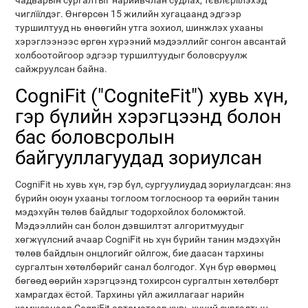
чадварын сургалтыг нарийвчлан судлах, тєвлєрїїлэхэд
чиглїїлдэг. Өнгөрсөн 15 жилийн хугацаанд эдгээр
туршилтууд нь өнөөгийн утга зохиол, шинжлэх ухааны
хэрэглээнээс өргөн хүрээний мэдээллийг сонгон авсантай
холбоотойгоор эдгээр туршилтуудыг боловсруулж
сайжруулсан байна.
CogniFit ("CogniteFit") хувь хүн,
гэр бүлийн хэрэгцээнд болон
бас боловсролын
байгууллагуудад зориулсан
CogniFit нь хувь хүн, гэр бүл, сургуулиудад зориулагдсан: янз
бүрийн оюун ухааны тоглоом тоглосноор та өөрийн танин
мэдэхүйн төлөв байдлыг тодорхойлох боломжтой.
Мэдээллийн сан болон дэвшилтэт алгоритмуудыг
хөгжүүлсний ачаар CogniFit нь хүн бүрийн танин мэдэхүйн
төлөв байдлын онцлогийг ойлгож, бие даасан тархины
сургалтын хөтөлбөрийг санал болгодог. Хүн бүр өвөрмөц
бөгөөд өөрийн хэрэгцээнд тохирсон сургалтын хөтөлбөрт
хамрагдах ёстой. Тархины үйл ажиллагааг нарийн