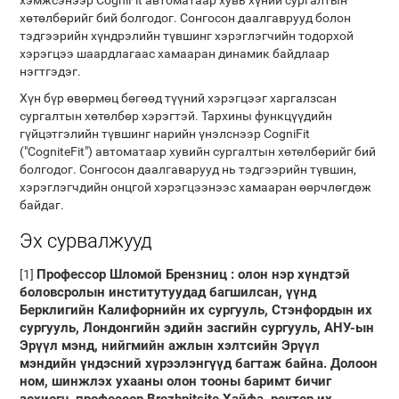
хэмжсэнээр CogniFit автоматаар хувь хүний ​​сургалтын
хөтөлбөрийг бий болгодог. Сонгосон даалгаврууд болон
тэдгээрийн хүндрэлийн түвшинг хэрэглэгчийн тодорхой
хэрэгцээ шаардлагаас хамааран динамик байдлаар
нэгтгэдэг.
Хүн бүр өвөрмөц бөгөөд түүний хэрэгцээг харгалзсан
сургалтын хөтөлбөр хэрэгтэй. Тархины функцүүдийн
гүйцэтгэлийн түвшинг нарийн үнэлснээр CogniFit
("CogniteFit") автоматаар хувийн сургалтын хөтөлбөрийг бий
болгодог. Сонгосон даалгаварууд нь тэдгээрийн түвшин,
хэрэглэгчдийн онцгой хэрэгцээнээс хамааран өөрчлөгдөж
байдаг.
Эх сурвалжууд
Профессор Шломой Брензниц
: олон нэр хүндтэй
[1]
боловсролын институтуудад багшилсан, үүнд
Берклигийн Калифорнийн их сургууль, Стэнфордын их
сургууль, Лондонгийн эдийн засгийн сургууль, АНУ-ын
Эрүүл мэнд, нийгмийн ажлын хэлтсийн Эрүүл
мэндийн үндэсний хүрээлэнгүүд багтаж байна. Долоон
ном, шинжлэх ухааны олон тооны баримт бичиг