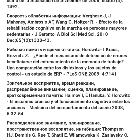
diario de la Asociación de Alzheimer de 2008, cuatro (4):
T492.
Скорость обработки информации
: Verghese J, J
Mahoney, Ambrosio AF, Wang C, Holtzer R. - Efecto de la
rehabilitación cognitiva en la marcha en personas mayores
sedentarias - J Gerontol A Biol Sci Med Sci. 2010
Dec;65(12):1338-43.
Рабочая память и время отклика
: Horowitz-T Kraus,
Breznitz Z. - ¿Puede el mecanismo de detección de errores
beneficiarse del entrenamiento de la memoria de trabajo?
Una comparación entre los disléxicos y los sujetos de
control - un estudio de ERP - PLoS ONE 2009; 4:7141
Зрительное восприятие, время реакции,
распределённое внимание, оценка, планирование,
кратковременная память
: Haimov I, E Hanuka, Y. Horowitz
- El insomnio crónico y el funcionamiento cognitivo entre los
ancianos - Medicina del comportamiento del sueño 2008;
6:32-54
Распределённое внимание, планирование,
пространственное восприятие, ингибиция
: Thompson
HJ, Demiris G, Rue T, Shatil E, Wilamowska K, Zaslavsky O,