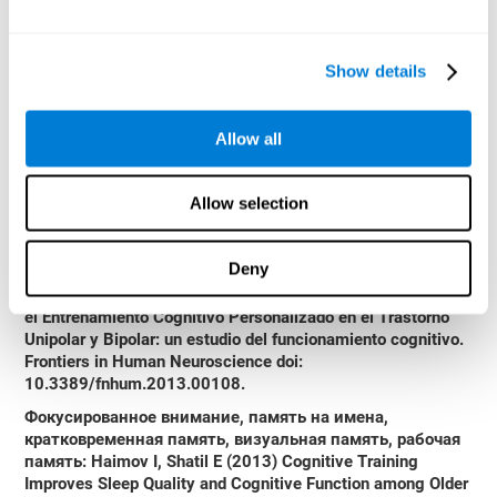
field component of fitness to drive. British journal of
ophthalmology, 88(9), 1191-1196.
Show details
Edwards, J. D., Vance, D. E., Wadley, V. G., Cissell, G. M.,
Roenker, D. L., & Ball, K. K. (2005). Reliability and validity of
useful field of view test scores as administered by personal
Allow all
computer. Journal of clinical and experimental
neuropsychology, 27(5), 529-543.
[4]
Бие даасан судалгаагаар сурдлаж байсан танин
Allow selection
мэдэхүйн чадварууд
:
Санах ойтой ажиллах, богино хугацааны аудитын
Deny
санах ой, дарангуйлал, анхаарал хандуулах
: Preiss M,
Shatil E, Cermakova R, Cimermannova D, Flesher I (2013),
el Entrenamiento Cognitivo Personalizado en el Trastorno
Unipolar y Bipolar: un estudio del funcionamiento cognitivo.
Frontiers in Human Neuroscience doi:
10.3389/fnhum.2013.00108.
Фокусированное внимание, память на имена,
кратковременная память, визуальная память, рабочая
память
: Haimov I, Shatil E (2013) Cognitive Training
Improves Sleep Quality and Cognitive Function among Older