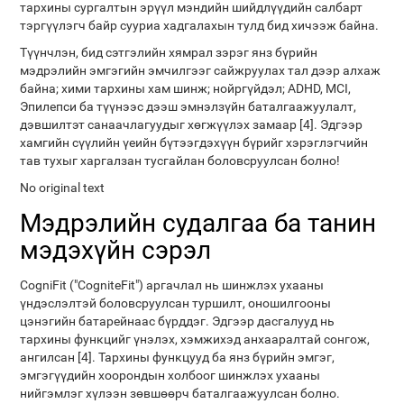
тархины сургалтын эрүүл мэндийн шийдлүүдийн салбарт
тэргүүлэгч байр сууриа хадгалахын тулд бид хичээж байна.
Түүнчлэн, бид сэтгэлийн хямрал зэрэг янз бүрийн
мэдрэлийн эмгэгийн эмчилгээг сайжруулах тал дээр алхаж
байна; хими тархины хам шинж; нойргүйдэл; ADHD, MCI,
Эпилепси ба түүнээс дээш эмнэлзүйн баталгаажуулалт,
дэвшилтэт санаачлагуудыг хөгжүүлэх замаар [4]. Эдгээр
хамгийн сүүлийн үеийн бүтээгдэхүүн бүрийг хэрэглэгчийн
тав тухыг харгалзан тусгайлан боловсруулсан болно!
No original text
Мэдрэлийн судалгаа ба танин
мэдэхүйн сэрэл
CogniFit ("CogniteFit") аргачлал нь шинжлэх ухааны
үндэслэлтэй боловсруулсан туршилт, оношилгооны
цэнэгийн батарейнаас бүрддэг. Эдгээр дасгалууд нь
тархины функцийг үнэлэх, хэмжихэд анхааралтай сонгож,
ангилсан [4]. Тархины функцууд ба янз бүрийн эмгэг,
эмгэгүүдийн хоорондын холбоог шинжлэх ухааны
нийгэмлэг хүлээн зөвшөөрч баталгаажуулсан болно.