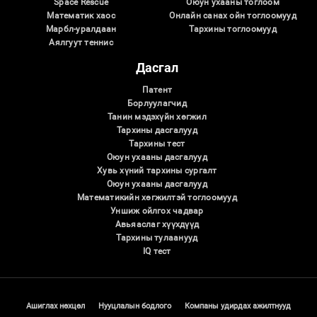
Space Rescue
Оюун ухааны тоглоом
Математик хаос
Онлайн санах ойн тоглоомууд
Марбл-уралдаан
Тархины тоглоомууд
Аялгуут теннис
Дасгал
Патент
Борлуулагчид
Танин мэдэхүйн хөгжил
Тархины дасгалууд
Тархины тест
Оюун ухааны дасгалууд
Хувь хүний ​​тархины сургалт
Оюун ухааны дасгалууд
Математикийн хөгжилтэй тоглоомууд
Уншиж ойлгох чадвар
Авьяаслаг хүүхдүүд
Тархины тулаанууд
IQ тест
Ашиглах нөхцөл
Нууцлалын бодлого
Компаны удирдах ажилтнууд