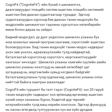
CogniFit ("CogniteFit") -ийн бүхий л шинжилгээ,
даалгавруудыг плацебо систем ашиглан плацебо системийг
ашиглан бие даасан судалгаагаар туршдаг. Эдгээр
судалгаануудын хүрээнд бие даасан танин мэдэхүйн ба
мэдрэлийн шинжилгээг тархины сургалтын хөтөлбөрийн
өмнө болон дараа нь хийдэг.
Бидний мэдэгдэл, үр дүнг үндэслэн шинжлэх ухааны бүх
ном зохиолыг манай програм хангамж, хэрэгслийг ашиглан
боловсруулсан. Бид танин мэдэхүйг танин мэдэх чадварыг
үнэн зөв үнэлэх, идэвхжүүлэхийн тулд найдвартай,
баталгаатай хэрэгслээр хэрэглэгч, мэргэжилтнүүдийг
хангахыг хичээдэг. Шинжлэх ухааны хамгийн сүүлийн үеийн
шинжлэх ухааны нээлтүүд нь манай хөтөлбөрт цаг
хугацаанд нь, мэргэжлийн хувьд нэгдмэл байдгийг
баталгаажуулахын тулд судлаачид, шинжлэх ухааны олон
нийттэй байнга хамтран ажилладаг.
CogniFit-ийн туршилт ба галт тэрэг (CogniteFit) -ын 20 гаруй
танин мэдэхүйн чадварыг энэ ертөнцөд өргөнөөр ашиглан
хүний ​​оюун санааны бүрэн, бодитой дүр төрхийг
илэрхийлэхийн тулд маш нарийн сонгосон. Эдгээр функцууд
нь насны өгөгдөлд тулгуурласан хүн ам зүйн дундаж