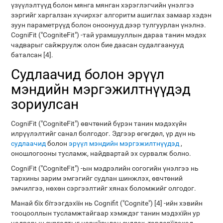
үзүүлэлтүүд болон мянга мянган хэрэглэгчийн үнэлгээ
зэргийг харгалзан хүчирхэг алгоритм ашиглах замаар хэдэн
зуун параметрүүд болон оноонууд дээр тулгуурлан үнэлнэ.
CogniFit ("CogniteFit") -тай урамшууллын дараа танин мэдэх
чадварыг сайжруулж олон бие даасан судалгаанууд
баталсан [4].
Судлаачид болон эрүүл
мэндийн мэргэжилтнүүдэд
зориулсан
CogniFit ("CogniteFit") өвчтөний бүрэн танин мэдэхүйн
илрүүлэлтийг санал болгодог. Эдгээр өгөгдөл, үр дүн нь
судлаачид
болон
эрүүл мэндийн мэргэжилтнүүдэд
,
оношлогооны тусламж, найдвартай эх сурвалж болно.
CogniFit ("CogniteFit") -ын мэдрэлийн согогийн үнэлгээ нь
тархины зарим эмгэгийг судлан шинжлэх, өвчтөний
эмчилгээ, нөхөн сэргээлтийг хянах боломжийг олгодог.
Манай бїх бїтээгдэхїїн нь Cognifit ("Cognite") [4] -ийн хэвийн
тооцооллын тусламжтайгаар хэмждэг танин мэдэхїйн ур