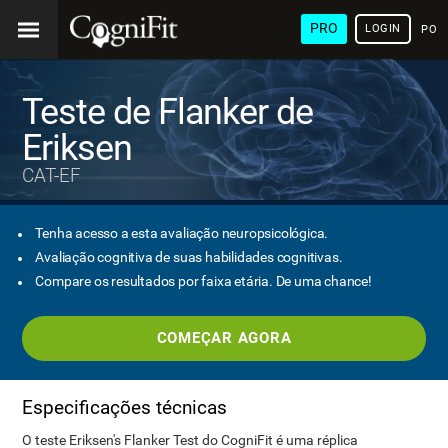
PRO
LOGIN
POR
Teste de Flanker de
Eriksen
CAT-EF
Tenha acesso a esta avaliação neuropsicológica.
Avaliação cognitiva de suas habilidades cognitivas.
Compare os resultados por faixa etária. De uma chance!
COMEÇAR AGORA
Especificações técnicas
O teste Eriksen's Flanker Test do CogniFit é uma réplica