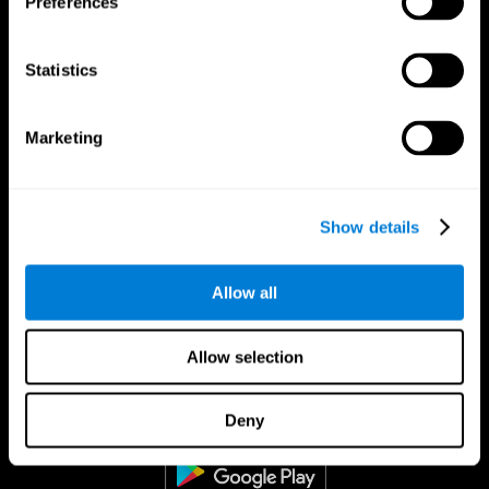
Preferences
Statistics
Marketing
Show details
Allow all
Allow selection
CogniFit Aplicação
Deny