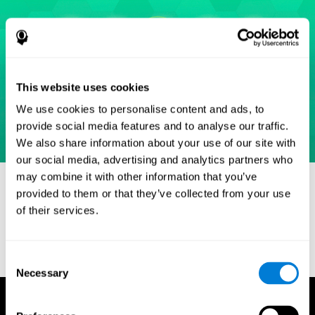
This website uses cookies
We use cookies to personalise content and ads, to
provide social media features and to analyse our traffic.
We also share information about your use of our site with
our social media, advertising and analytics partners who
may combine it with other information that you’ve
Referências
provided to them or that they’ve collected from your use
Eriksen, B. A.; Eriksen, C. W. (1974). "Effects of noise letters upon
of their services.
identification of a target letter in a non- search task". Perception
and Psychophysics. 16: 143–149. doi:10.3758/bf03203267.
Consent
Necessary
Selection