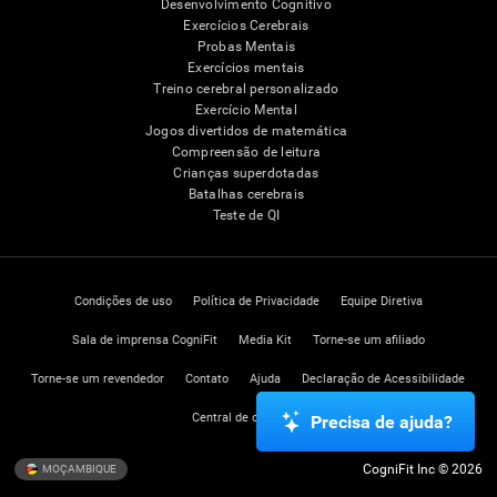
Desenvolvimento Cognitivo
Exercícios Cerebrais
Probas Mentais
Exercícios mentais
Treino cerebral personalizado
Exercício Mental
Jogos divertidos de matemática
Compreensão de leitura
Crianças superdotadas
Batalhas cerebrais
Teste de QI
Condições de uso
Política de Privacidade
Equipe Diretiva
Sala de imprensa CogniFit
Media Kit
Torne-se um afiliado
Torne-se um revendedor
Contato
Ajuda
Declaração de Acessibilidade
Central de confiança
Precisa de ajuda?
CogniFit Inc © 2026
MOÇAMBIQUE