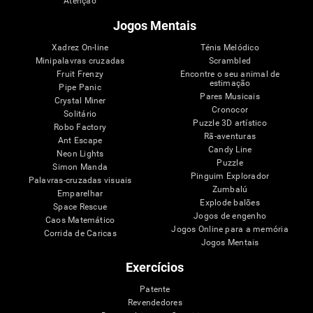
Atenção
Jogos Mentais
Xadrez On-line
Ténis Melódico
Minipalavras cruzadas
Scrambled
Fruit Frenzy
Encontre o seu animal de
estimação
Pipe Panic
Pares Musicais
Crystal Miner
Cronocor
Solitário
Puzzle 3D artístico
Robo Factory
Rã-aventuras
Ant Escape
Candy Line
Neon Lights
Puzzle
Simon Manda
Pinguim Explorador
Palavras-cruzadas visuais
Zumbalú
Emparelhar
Explode balões
Space Rescue
Jogos de engenho
Caos Matemático
Jogos Online para a memória
Corrida de Caricas
Jogos Mentais
Exercícios
Patente
Revendedores