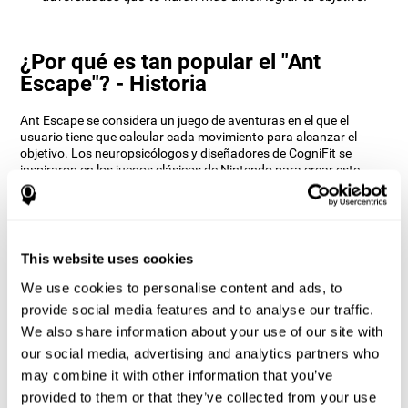
¿Por qué es tan popular el "Ant
Escape"? - Historia
Ant Escape se considera un juego de aventuras en el que el
usuario tiene que calcular cada movimiento para alcanzar el
objetivo. Los neuropsicólogos y diseñadores de CogniFit se
inspiraron en los juegos clásicos de Nintendo para crear este
juego. El usuario tiene que pensar de manera diferente y calcular
cada movimiento lo más rápido posible para llegar al hormiguero.
Prepárate para probar uno de los juegos más divertidos de
CogniFit, lleno de obstáculos y desafíos.
This website uses cookies
¿Cómo mejora el juego mental "Ant
Escape" mis habilidades cognitivas?
We use cookies to personalise content and ads, to
provide social media features and to analyse our traffic.
Jugar a Ant Escape estimula un patrón de activación neural
We also share information about your use of our site with
específico. Repetir y entrenar de manera consistente este patrón,
our social media, advertising and analytics partners who
puede ayudar a crear nuevas sinapsis, y a que los circuitos
neuronales se reorganicen y recuperen funciones cognitivas
may combine it with other information that you’ve
debilitadas o dañadas.
provided to them or that they’ve collected from your use