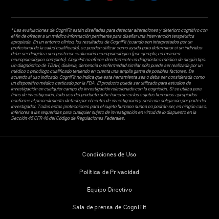
* Las evaluaciones de CogniFit están diseñadas para detectar alteraciones y deterioro cognitivo con
el fin de ofrecer a un médico información pertinente para diseñar una intervención terapéutica
apropiada. En un entorno clínico, los resultados de CogniFit (cuando son interpretados por un
profesional de la salud cualificado), se pueden utilizar como ayuda para determinar si un individuo
debe ser dirigido a una posterior evaluación neuropsicológica (por ejemplo, un examen
neuropsicológico completo). CogniFit no ofrece directamente un diagnóstico médico de ningún tipo.
Un diagnóstico de TDAH, dislexia, demencia o enfermedad similar sólo puede ser realizada por un
médico o psicólogo cualificado teniendo en cuenta una amplia gama de posibles factores. De
acuerdo al uso indicado, CogniFit no indica que esta herramienta sea o deba ser considerada como
un dispositivo médico certicado por la FDA. El producto puede ser utilizado para estudios de
investigación en cualquier campo de investigación relacionado con la cognición. Si se utiliza para
fines de investigación, todo uso del producto debe hacerse en los sujetos humanos apropiados
conforme al procedimiento dictado por el centro de investigación y será una obligación por parte del
investigador. Todas estas protecciones para el sujeto humano nunca no podrán ser, en ningún caso,
inferiores a las requeridas para cualquier sujeto de investigación en virtud de lo dispuesto en la
Sección 45 CFR 46 del Código de Regulaciones Federales.
Condiciones de Uso
Política de Privacidad
Equipo Directivo
Sala de prensa de CogniFit