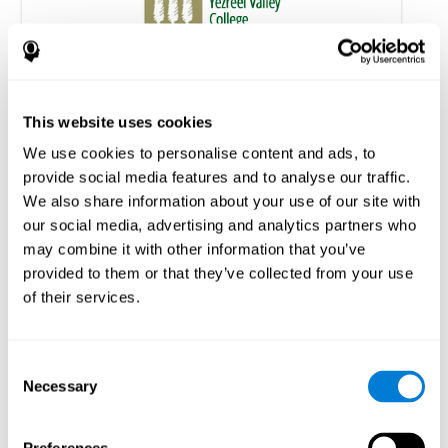
Entrenamiento cognitivo personalizado a
domicilio en pacientes con EM: un estudio
sobre la adherencia y el rendimiento cognitivo
This website uses cookies
Shatil E, A Metzer, Horvitz O, Miller R. (2010) Home-based
We use cookies to personalise content and ads, to
personalized cognitive training in MS patients: a study of
provide social media features and to analyse our traffic.
adherence and cognitive performance. Neurorehabilitación; 26:143-
53.
We also share information about your use of our site with
Ver el artículo completo en PubMed
our social media, advertising and analytics partners who
may combine it with other information that you’ve
provided to them or that they’ve collected from your use
of their services.
Consent
¿El entrenamiento cognitivo mejora la
Necessary
Selection
movilidad, mejora la cognición y promueve la
activación neuronal?
Marusic, U., Verghese, J., & Mahoney, J. R. (2022). Does Cognitive