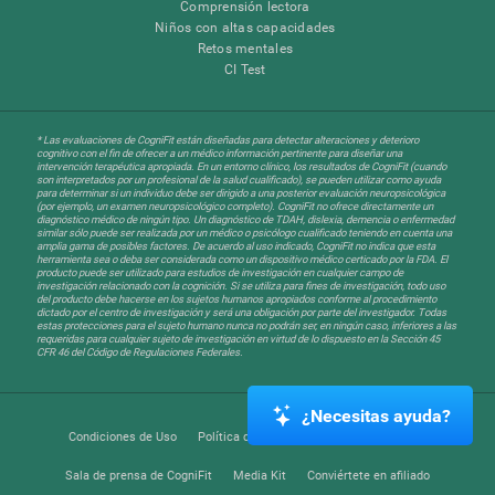
Comprensión lectora
Niños con altas capacidades
Retos mentales
CI Test
* Las evaluaciones de CogniFit están diseñadas para detectar alteraciones y deterioro
cognitivo con el fin de ofrecer a un médico información pertinente para diseñar una
intervención terapéutica apropiada. En un entorno clínico, los resultados de CogniFit (cuando
son interpretados por un profesional de la salud cualificado), se pueden utilizar como ayuda
para determinar si un individuo debe ser dirigido a una posterior evaluación neuropsicológica
(por ejemplo, un examen neuropsicológico completo). CogniFit no ofrece directamente un
diagnóstico médico de ningún tipo. Un diagnóstico de TDAH, dislexia, demencia o enfermedad
similar sólo puede ser realizada por un médico o psicólogo cualificado teniendo en cuenta una
amplia gama de posibles factores. De acuerdo al uso indicado, CogniFit no indica que esta
herramienta sea o deba ser considerada como un dispositivo médico certicado por la FDA. El
producto puede ser utilizado para estudios de investigación en cualquier campo de
investigación relacionado con la cognición. Si se utiliza para fines de investigación, todo uso
del producto debe hacerse en los sujetos humanos apropiados conforme al procedimiento
dictado por el centro de investigación y será una obligación por parte del investigador. Todas
estas protecciones para el sujeto humano nunca no podrán ser, en ningún caso, inferiores a las
requeridas para cualquier sujeto de investigación en virtud de lo dispuesto en la Sección 45
CFR 46 del Código de Regulaciones Federales.
¿Necesitas ayuda?
Condiciones de Uso
Política de Privacidad
Equipo Directivo
Sala de prensa de CogniFit
Media Kit
Conviértete en afiliado