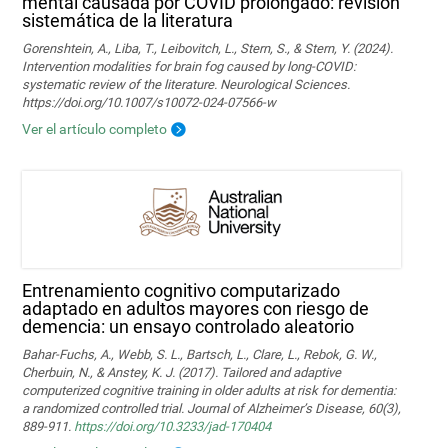
mental causada por COVID prolongado: revisión
sistemática de la literatura
Gorenshtein, A., Liba, T., Leibovitch, L., Stern, S., & Stern, Y. (2024).
Intervention modalities for brain fog caused by long‑COVID:
systematic review of the literature. Neurological Sciences.
https://doi.org/10.1007/s10072-024-07566-w
Ver el artículo completo
Entrenamiento cognitivo computarizado
adaptado en adultos mayores con riesgo de
demencia: un ensayo controlado aleatorio
Bahar-Fuchs, A., Webb, S. L., Bartsch, L., Clare, L., Rebok, G. W.,
Cherbuin, N., & Anstey, K. J. (2017). Tailored and adaptive
computerized cognitive training in older adults at risk for dementia:
a randomized controlled trial. Journal of Alzheimer’s Disease, 60(3),
889-911.
https://doi.org/10.3233/jad-170404