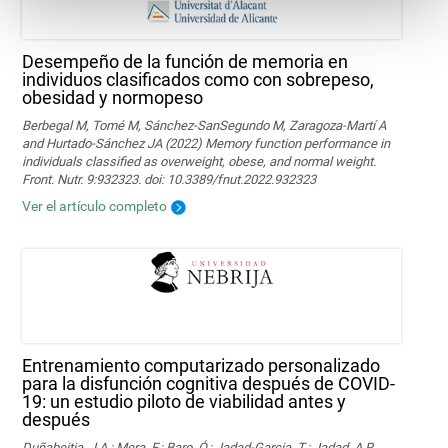
Desempeño de la función de memoria en
individuos clasificados como con sobrepeso,
obesidad y normopeso
Berbegal M, Tomé M, Sánchez-SanSegundo M, Zaragoza-Martí A
and Hurtado-Sánchez JA (2022) Memory function performance in
individuals classified as overweight, obese, and normal weight.
Front. Nutr. 9:932323. doi: 10.3389/fnut.2022.932323
Ver el artículo completo
Entrenamiento computarizado personalizado
para la disfunción cognitiva después de COVID-
19: un estudio piloto de viabilidad antes y
después
Duñabeitia, J.A.; Mera, F.; Baro, Ó.; Jadad-Garcia, T.; Jadad, A.R.