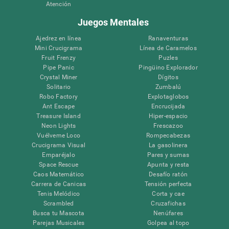
Atención
Juegos Mentales
Ajedrez en línea
Ranaventuras
Mini Crucigrama
Línea de Caramelos
Fruit Frenzy
Puzles
Pipe Panic
Pingüino Explorador
Crystal Miner
Dígitos
Solitario
Zumbalú
Robo Factory
Explotaglobos
Ant Escape
Encrucijada
Treasure Island
Hiper-espacio
Neon Lights
Frescazoo
Vuélveme Loco
Rompecabezas
Crucigrama Visual
La gasolinera
Emparéjalo
Pares y sumas
Space Rescue
Apunta y resta
Caos Matemático
Desafío ratón
Carrera de Canicas
Tensión perfecta
Tenis Melódico
Corta y cae
Scrambled
Cruzafichas
Busca tu Mascota
Nenúfares
Parejas Musicales
Golpea al topo