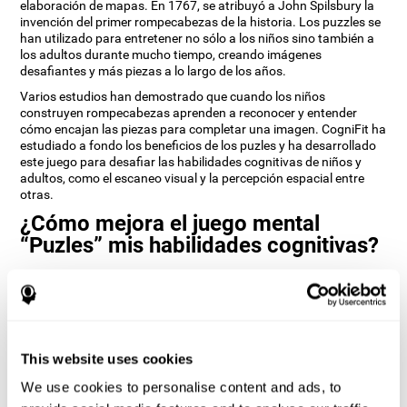
elaboración de mapas. En 1767, se atribuyó a John Spilsbury la
invención del primer rompecabezas de la historia. Los puzzles se
han utilizado para entretener no sólo a los niños sino también a
los adultos durante mucho tiempo, creando imágenes
desafiantes y más piezas a lo largo de los años.
Varios estudios han demostrado que cuando los niños
construyen rompecabezas aprenden a reconocer y entender
cómo encajan las piezas para completar una imagen. CogniFit ha
estudiado a fondo los beneficios de los puzles y ha desarrollado
este juego para desafiar las habilidades cognitivas de niños y
adultos, como el escaneo visual y la percepción espacial entre
otras.
¿Cómo mejora el juego mental
“Puzles” mis habilidades cognitivas?
La práctica de juegos como Puzles de CogniFit estimula un
patrón de activación neuronal específico. Jugar repetidamente y
entrenar constantemente este patrón ayuda a los circuitos
neuronales a reorganizarse y a recuperar las funciones
cognitivas debilitadas o dañadas.
This website uses cookies
La estimulación constante de nuestras habilidades puede ayudar
We use cookies to personalise content and ads, to
a crear nuevas sinapsis y a que los circuitos neuronales se
reorganicen y mejoren las funciones cognitivas. El juego mental