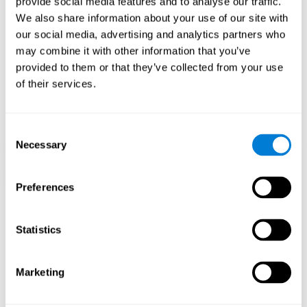
provide social media features and to analyse our traffic.
Puzles busca estimular las habilidades relacionadas con el
We also share information about your use of our site with
escaneo visual y la percepción espacial.
our social media, advertising and analytics partners who
1ª SEMANA
2ª SEMANA
3ª SEMANA
may combine it with other information that you’ve
provided to them or that they’ve collected from your use
of their services.
Consent
Necessary
Selection
Preferences
Proyección gráfica orientativa de las redes neuronales después
de 3 semanas.
Statistics
¿Qué pasa cuando no entreno mis
capacidades cognitivas?
Marketing
Nuestro cerebro tiende a ahorrar recursos eliminando las
conexiones no utilizadas. Si una habilidad cognitiva no se utiliza