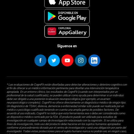
Síguenos en
* Las evaluaciones de CogniFit están diseñadas para detectar alteraciones y deterioro cognitivo con
el fin de ofrecer a un médico información pertinente para diseñar una intervención terapéutica
apropiada. En un entorno clínico, los resultados de CogniFit (cuando son interpretados por un
profesional de la salud cualificado), se pueden utilizar como ayuda para determinar si un individuo
debe ser dirigido a una posterior evaluación neuropsicológica (por ejemplo, un examen
neuropsicológico completo). CogniFit no ofrece directamente un diagnóstico médico de ningún tipo.
Un diagnóstico de TDAH, dislexia, demencia o enfermedad similar sólo puede ser realizada por un
médico o psicólogo cualificado teniendo en cuenta una amplia gama de posibles factores. De
acuerdo al uso indicado, CogniFit no indica que esta herramienta sea o deba ser considerada como
un dispositivo médico certicado por la FDA. El producto puede ser utilizado para estudios de
investigación en cualquier campo de investigación relacionado con la cognición. Si se utiliza para
fines de investigación, todo uso del producto debe hacerse en los sujetos humanos apropiados
conforme al procedimiento dictado por el centro de investigación y será una obligación por parte del
investigador. Todas estas protecciones para el sujeto humano nunca no podrán ser, en ningún caso,