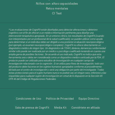
Niños con altas capacidades
Retos mentales
CI Test
* Las evaluaciones de CogniFit están diseñadas para detectar alteraciones y deterioro
cognitivo con el fin de ofrecer a un médico información pertinente para diseñar una
intervención terapéutica apropiada. En un entorno clínico, los resultados de CogniFit (cuando
son interpretados por un profesional de la salud cualificado), se pueden utilizar como ayuda
para determinar si un individuo debe ser dirigido a una posterior evaluación neuropsicológica
(por ejemplo, un examen neuropsicológico completo). CogniFit no ofrece directamente un
diagnóstico médico de ningún tipo. Un diagnóstico de TDAH, dislexia, demencia o enfermedad
similar sólo puede ser realizada por un médico o psicólogo cualificado teniendo en cuenta una
amplia gama de posibles factores. De acuerdo al uso indicado, CogniFit no indica que esta
herramienta sea o deba ser considerada como un dispositivo médico certicado por la FDA. El
producto puede ser utilizado para estudios de investigación en cualquier campo de
investigación relacionado con la cognición. Si se utiliza para fines de investigación, todo uso
del producto debe hacerse en los sujetos humanos apropiados conforme al procedimiento
dictado por el centro de investigación y será una obligación por parte del investigador. Todas
estas protecciones para el sujeto humano nunca no podrán ser, en ningún caso, inferiores a las
requeridas para cualquier sujeto de investigación en virtud de lo dispuesto en la Sección 45
CFR 46 del Código de Regulaciones Federales.
Condiciones de Uso
Política de Privacidad
Equipo Directivo
Sala de prensa de CogniFit
Media Kit
Conviértete en afiliado