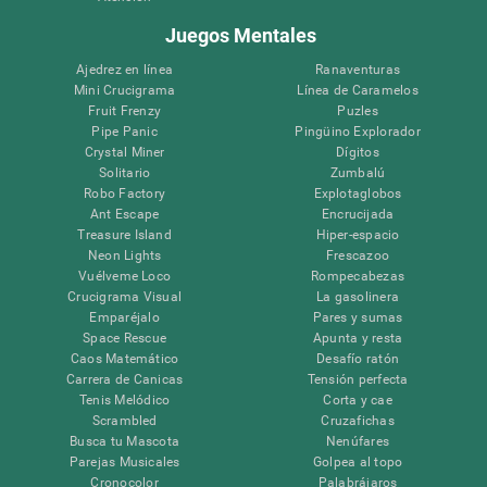
Juegos Mentales
Ajedrez en línea
Ranaventuras
Mini Crucigrama
Línea de Caramelos
Fruit Frenzy
Puzles
Pipe Panic
Pingüino Explorador
Crystal Miner
Dígitos
Solitario
Zumbalú
Robo Factory
Explotaglobos
Ant Escape
Encrucijada
Treasure Island
Hiper-espacio
Neon Lights
Frescazoo
Vuélveme Loco
Rompecabezas
Crucigrama Visual
La gasolinera
Emparéjalo
Pares y sumas
Space Rescue
Apunta y resta
Caos Matemático
Desafío ratón
Carrera de Canicas
Tensión perfecta
Tenis Melódico
Corta y cae
Scrambled
Cruzafichas
Busca tu Mascota
Nenúfares
Parejas Musicales
Golpea al topo
Cronocolor
Palabrájaros