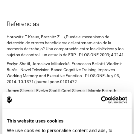
Referencias
Horowitz-T Kraus, Breznitz Z. - ¿Puede el mecanismo de
detección de errores beneficiarse del entrenamiento de la
memoria de trabajo? Una comparación entre los disléxicos y los
sujetos de control - un estudio de ERP - PLOS ONE 2009; 4:7141.
Evelyn Shatil, Jaroslava Mikulecká, Francesco Bellotti, Vladimír
Burěs - Novel Television-Based Cognitive Training Improves
Working Memory and Executive Function - PLOS ONE July 03,
2014. 10.1371/journal.pone.0101472
James Siberski, Evelyn Shatil, Carol Siberski, Margie Eckroth-
Bucher, Aubrey French, Sara Horton, Rachel F. Loefflad, Phillip
Rouse. Computer-Based Cognitive Training for Individuals With
Intellectual and Developmental Disabilities: Pilot Study - The
American Journal of Alzheimer’s Disease & Other Dementias
2014; doi: 10.1177/1533317514539376
This website uses cookies
Preiss M, Shatil E, Cermáková R, Cimermanová D, Flesher I
We use cookies to personalise content and ads, to