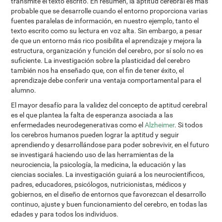
transmite el texto escrito. En resumen, la aptitud cerebral es más
probable que se desarrolle cuando el entorno proporciona varias
fuentes paralelas de información, en nuestro ejemplo, tanto el
texto escrito como su lectura en voz alta. Sin embargo, a pesar
de que un entorno más rico posibilita el aprendizaje y mejora la
estructura, organización y función del cerebro, por sí solo no es
suficiente. La investigación sobre la plasticidad del cerebro
también nos ha enseñado que, con el fin de tener éxito, el
aprendizaje debe conferir una ventaja comportamental para el
alumno.
El mayor desafío para la validez del concepto de aptitud cerebral
es el que plantea la falta de esperanza asociada a las
enfermedades neurodegenerativas como el
Alzheimer
. Si todos
los cerebros humanos pueden lograr la aptitud y seguir
aprendiendo y desarrollándose para poder sobrevivir, en el futuro
se investigará haciendo uso de las herramientas de la
neurociencia, la psicología, la medicina, la educación y las
ciencias sociales. La investigación guiará a los neurocientíficos,
padres, educadores, psicólogos, nutricionistas, médicos y
gobiernos, en el diseño de entornos que favorezcan el desarrollo
continuo, ajuste y buen funcionamiento del cerebro, en todas las
edades y para todos los individuos.