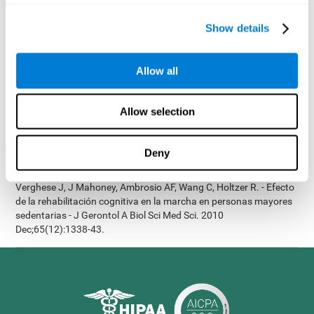
Neurorehabilitación 2010; 26:143-53.
Show details
Korczyn dC, Peretz C, Aharonson V, et al. - El programa
informático de entrenamiento cognitivo CogniFit produce una
mejora mayor en el rendimiento cognitivo que los clásicos juegos
Allow all
de ordenador: Estudio prospectivo, aleatorizado, doble ciego de
intervención en los ancianos. Alzheimer y Demencia: El diario de
la Asociación de Alzheimer de 2007, tres (3): S171.
Allow selection
Shatil E, Korczyn dC, Peretz C, et al. - Mejorar el rendimiento
cognitivo en pacientes ancianos con entrenamiento cognitivo
computarizado - El Alzheimer y a Demencia: El diario de la
Deny
Asociación de Alzheimer de 2008, cuatro (4): T492.
Verghese J, J Mahoney, Ambrosio AF, Wang C, Holtzer R. - Efecto
de la rehabilitación cognitiva en la marcha en personas mayores
sedentarias - J Gerontol A Biol Sci Med Sci. 2010
Dec;65(12):1338-43.