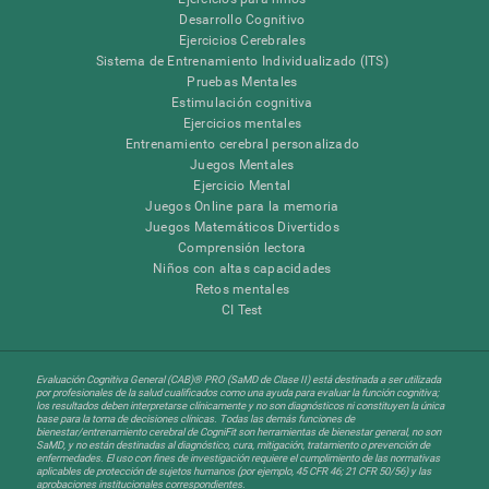
Desarrollo Cognitivo
Ejercicios Cerebrales
Sistema de Entrenamiento Individualizado (ITS)
Pruebas Mentales
Estimulación cognitiva
Ejercicios mentales
Entrenamiento cerebral personalizado
Juegos Mentales
Ejercicio Mental
Juegos Online para la memoria
Juegos Matemáticos Divertidos
Comprensión lectora
Niños con altas capacidades
Retos mentales
CI Test
Evaluación Cognitiva General (CAB)® PRO (SaMD de Clase II) está destinada a ser utilizada
por profesionales de la salud cualificados como una ayuda para evaluar la función cognitiva;
los resultados deben interpretarse clínicamente y no son diagnósticos ni constituyen la única
base para la toma de decisiones clínicas. Todas las demás funciones de
bienestar/entrenamiento cerebral de CogniFit son herramientas de bienestar general, no son
SaMD, y no están destinadas al diagnóstico, cura, mitigación, tratamiento o prevención de
enfermedades. El uso con fines de investigación requiere el cumplimiento de las normativas
aplicables de protección de sujetos humanos (por ejemplo, 45 CFR 46; 21 CFR 50/56) y las
aprobaciones institucionales correspondientes.