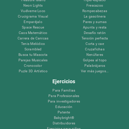
Neon Lights
Frescazoo
Vuélveme Loco
Rompecabezas
Crucigrama Visual
La gasolinera
Emparéjalo
Pares y sumas
Space Rescue
Apunta y resta
Caos Matemático
Desafío ratón
Carrera de Canicas
Tensión perfecta
Tenis Melódico
Corta y cae
Scrambled
Cruzafichas
Busca tu Mascota
Nenúfares
Parejas Musicales
Golpea al topo
Cronocolor
Palabrájaros
Puzle 3D Artístico
Ver más juegos...
Ejercicios
Para Familias
Para Profesionales
Para investigadores
Educación
Patente
Babybright®
Distribuidores
Ejercicios para niños