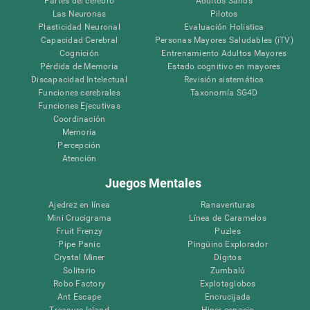
Partes del cerebro
Adultos Sanos
Las Neuronas
Pilotos
Plasticidad Neuronal
Evaluación Holistica
Capacidad Cerebral
Personas Mayores Saludables (iTV)
Cognición
Entrenamiento Adultos Mayores
Pérdida de Memoria
Estado cognitivo en mayores
Discapacidad Intelectual
Revisión sistemática
Funciones cerebrales
Taxonomía SG4D
Funciones Ejecutivas
Coordinación
Memoria
Percepción
Atención
Juegos Mentales
Ajedrez en línea
Ranaventuras
Mini Crucigrama
Línea de Caramelos
Fruit Frenzy
Puzles
Pipe Panic
Pingüino Explorador
Crystal Miner
Dígitos
Solitario
Zumbalú
Robo Factory
Explotaglobos
Ant Escape
Encrucijada
Treasure Island
Hiper-espacio