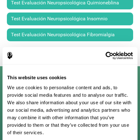
Test Evaluación Neuropsicológica Quimioneblina
Test Evaluación Neuropsicológica Insomnio
Test Evaluación Neuropsicológica Fibromialgia
This website uses cookies
We use cookies to personalise content and ads, to
Programas de entrenamiento
provide social media features and to analyse our traffic.
cognitivo digital
We also share information about your use of our site with
our social media, advertising and analytics partners who
Metodología patentada del programa de
may combine it with other information that you’ve
entrenamiento cerebral diseñada para medir,
provided to them or that they’ve collected from your use
entrenar, rastrear y monitorear 22 habilidades
of their services.
cognitivas que usamos en nuestra vida diaria.