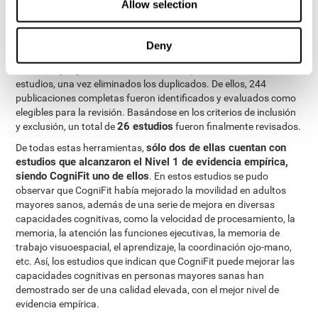
Allow selection
Tras toda la revisión, se identificaron un total de 32 programas
comercializados de entrenamiento cerebral, de los cuales 14
fueron excluidos por no estar dirigidos a la población de interés
Deny
para el estudio, o por aplicarse en un formato no computarizado.
18 programas
De los
restantes, se recopilaron un total de 7985
estudios, una vez eliminados los duplicados. De ellos, 244
publicaciones completas fueron identificados y evaluados como
elegibles para la revisión. Basándose en los criterios de inclusión
26 estudios
y exclusión, un total de
fueron finalmente revisados.
sólo dos de ellas cuentan con
De todas estas herramientas,
estudios que alcanzaron el Nivel 1 de evidencia empírica,
siendo CogniFit uno de ellos
. En estos estudios se pudo
observar que CogniFit había mejorado la movilidad en adultos
mayores sanos, además de una serie de mejora en diversas
capacidades cognitivas, como la velocidad de procesamiento, la
memoria, la atención las funciones ejecutivas, la memoria de
trabajo visuoespacial, el aprendizaje, la coordinación ojo-mano,
etc. Así, los estudios que indican que CogniFit puede mejorar las
capacidades cognitivas en personas mayores sanas han
demostrado ser de una calidad elevada, con el mejor nivel de
evidencia empírica.