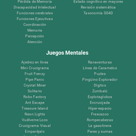
Pérdida de Memoria
Estado cognitivo en mayores
Discapacidad Intelectual
Revisión sistemática
Funciones cerebrales
Taxonomía SG4D
Funciones Ejecutivas
Coordinación
Memoria
Percepción
Atención
Juegos Mentales
Ajedrez en línea
Ranaventuras
Mini Crucigrama
Línea de Caramelos
Fruit Frenzy
Puzles
Pipe Panic
Pingüino Explorador
Crystal Miner
Dígitos
Solitario
Zumbalú
Robo Factory
Explotaglobos
Ant Escape
Encrucijada
Treasure Island
Hiper-espacio
Neon Lights
Frescazoo
Vuélveme Loco
Rompecabezas
Crucigrama Visual
La gasolinera
Emparéjalo
Pares y sumas