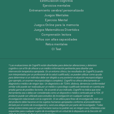
Estimulación cognitiva
Ejercicios mentales
Entrenamiento cerebral personalizado
Juegos Mentales
Ejercicio Mental
Juegos Online para la memoria
Juegos Matemáticos Divertidos
Comprensión lectora
Niños con altas capacidades
Retos mentales
CI Test
* Las evaluaciones de CogniFit están diseñadas para detectar alteraciones y deterioro
cognitivo con el fin de ofrecer a un médico información pertinente para diseñar una
intervención terapéutica apropiada. En un entorno clínico, los resultados de CogniFit (cuando
son interpretados por un profesional de la salud cualificado), se pueden utilizar como ayuda
para determinar si un individuo debe ser dirigido a una posterior evaluación neuropsicológica
(por ejemplo, un examen neuropsicológico completo). CogniFit no ofrece directamente un
diagnóstico médico de ningún tipo. Un diagnóstico de TDAH, dislexia, demencia o enfermedad
similar sólo puede ser realizada por un médico o psicólogo cualificado teniendo en cuenta una
amplia gama de posibles factores. De acuerdo al uso indicado, CogniFit no indica que esta
herramienta sea o deba ser considerada como un dispositivo médico certicado por la FDA. El
producto puede ser utilizado para estudios de investigación en cualquier campo de
investigación relacionado con la cognición. Si se utiliza para fines de investigación, todo uso
del producto debe hacerse en los sujetos humanos apropiados conforme al procedimiento
dictado por el centro de investigación y será una obligación por parte del investigador. Todas
estas protecciones para el sujeto humano nunca no podrán ser, en ningún caso, inferiores a las
requeridas para cualquier sujeto de investigación en virtud de lo dispuesto en la Sección 45