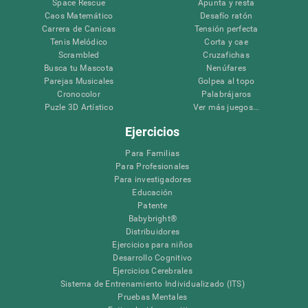
Space Rescue
Apunta y resta
Caos Matemático
Desafío ratón
Carrera de Canicas
Tensión perfecta
Tenis Melódico
Corta y cae
Scrambled
Cruzafichas
Busca tu Mascota
Nenúfares
Parejas Musicales
Golpea al topo
Cronocolor
Palabrájaros
Puzle 3D Artístico
Ver más juegos...
Ejercicios
Para Familias
Para Profesionales
Para investigadores
Educación
Patente
Babybright®
Distribuidores
Ejercicios para niños
Desarrollo Cognitivo
Ejercicios Cerebrales
Sistema de Entrenamiento Individualizado (ITS)
Pruebas Mentales