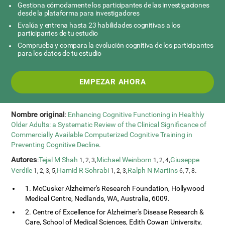
Gestiona cómodamente los participantes de las investigaciones
desde la plataforma para investigadores
Evalúa y entrena hasta 23 habilidades cognitivas a los
participantes de tu estudio
Comprueba y compara la evolución cognitiva de los participantes
para los datos de tu estudio
EMPEZAR AHORA
Nombre original
:
Enhancing Cognitive Functioning in Healthly
Older Adults: a Systematic Review of the Clinical Significance of
Commercially Available Computerized Cognitive Training in
Preventing Cognitive Decline
.
Autores
:
Tejal M Shah
,
Michael Weinborn
,
Giuseppe
1, 2, 3
1, 2, 4
Verdile
,
Hamid R Sohrabi
,
Ralph N Martins
.
1, 2, 3, 5
1, 2, 3
6, 7, 8
1. McCusker Alzheimer's Research Foundation, Hollywood
Medical Centre, Nedlands, WA, Australia, 6009.
2. Centre of Excellence for Alzheimer's Disease Research &
Care, School of Medical Sciences, Edith Cowan University,