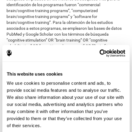
identificación de los programas fueron “commercial
brain/cognitive training programs”, “computerized
brain/cognitive training programs” y “software for
brain/cognitive training”. Para la obtención de los estudios
asociados a estos programas, se emplearon las bases de datos
PubMed y Google Scholar con los términos de búsqueda
“cognitive stimulation” OR “brain training” OR “cognitive
rehabilitation” OR “cognitive enhancement” OR “Brain fitness
software” OR “cognitive retention therapy” OR “computerized
cognitive behavioural therapy”. Estos términos se emplearon
tanto con el nombre de cada herramienta identificada, como sin
él. La búsqueda fue realizada en septiembre del 2015.
This website uses cookies
publicados en inglés, estar
Los estudios elegidos debían estar
We use cookies to personalise content and ads, to
revisados por pares, contener ensayos clínicos en personas
sanas mayores de 50 años y que se basasen en medidas
provide social media features and to analyse our traffic.
cognitivas
. Se excluyeron los abstracts de conferencias, otras
We also share information about your use of our site with
poblaciones que no fueran adultos mayores sanos, que
our social media, advertising and analytics partners who
incluyeran personas con demencia, que emplearan videojuegos o
may combine it with other information that you’ve
que la medida principal no fuera la cognitiva.
provided to them or that they’ve collected from your use
revisores independientes
Dos
comprobaron los títulos y los
of their services.
abstracts de los estudios relevantes. Se tuvo en cuenta