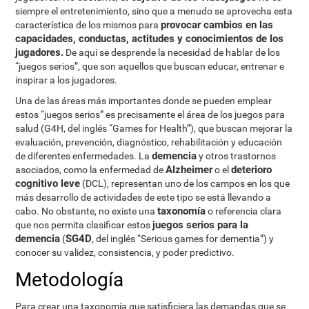
siempre el entretenimiento, sino que a menudo se aprovecha esta
provocar cambios en las
característica de los mismos para
capacidades, conductas, actitudes y conocimientos de los
jugadores.
De aquí se desprende la necesidad de hablar de los
“juegos serios”, que son aquellos que buscan educar, entrenar e
inspirar a los jugadores.
Una de las áreas más importantes donde se pueden emplear
estos “juegos serios” es precisamente el área de los juegos para
salud (G4H, del inglés “Games for Health”), que buscan mejorar la
evaluación, prevención, diagnóstico, rehabilitación y educación
demencia
de diferentes enfermedades. La
y otros trastornos
Alzheimer
deterioro
asociados, como la enfermedad de
o el
cognitivo leve
(DCL), representan uno de los campos en los que
más desarrollo de actividades de este tipo se está llevando a
taxonomía
cabo. No obstante, no existe una
o referencia clara
juegos serios para la
que nos permita clasificar estos
demencia
SG4D
(
, del inglés “Serious games for dementia”) y
conocer su validez, consistencia, y poder predictivo.
Metodología
Para crear una taxonomía que satisficiera las demandas que se