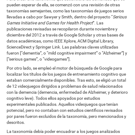
pueden esperar de ella, se comenzó con una revisión de otras
taxonomías semejantes, como las taxonomías de juegos serios
llevadas a cabo por Sawyer y Smith, dentro del proyecto “
Serious
Games Initiative and Games for Health Project
”. Las
publicaciones revisadas se recopilaron durante noviembre y
diciembre del 2012 a través de Google Scholar y otras bases de
datos académicas, como IEEE Xplore, ACM Digital Library,
ScienceDirect y Springer Link. Las palabras claves utilizadas
fueron [“dementia”, o “mild cognitive impairment” o “Alzheimer”] y
[“serious games”, o “videogames”].
Por otro lado, se empleó el motor de búsqueda de Google para
localizar los títulos de los juegos de entrenamiento cognitivo que
estaban comercialmente disponibles. Tras esto, se eligió un total
de 12 videojuegos dirigidos a problemas de salud relacionados
con la demencia (demencia, enfermedad de Alzheimer, y deterioro
cognitivo leve). Todos ellos apoyados por estudios
experimentales publicados. Aquellos videojuegos que tenían
potencial, pero no contaban con estudios científicos revisados
por pares fueron excluidos de la taxonomía, pero mencionados y
descritos.
La taxonomía debía poder encuadrar a los juegos analizados