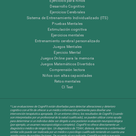
Ejercicios para niños
Desarrollo Cognitivo
Ejercicios Cerebrales
Sistema de Entrenamiento Individualizado (ITS)
Pruebas Mentales
Estimulación cognitiva
Ejercicios mentales
Entrenamiento cerebral personalizado
Juegos Mentales
Ejercicio Mental
Juegos Online para la memoria
Juegos Matemáticos Divertidos
Comprensión lectora
Niños con altas capacidades
Retos mentales
CI Test
* Las evaluaciones de CogniFit están diseñadas para detectar alteraciones y deterioro
cognitivo con el fin de ofrecer a un médico información pertinente para diseñar una
intervención terapéutica apropiada. En un entorno clínico, los resultados de CogniFit (cuando
son interpretados por un profesional de la salud cualificado), se pueden utilizar como ayuda
para determinar si un individuo debe ser dirigido a una posterior evaluación neuropsicológica
(por ejemplo, un examen neuropsicológico completo). CogniFit no ofrece directamente un
diagnóstico médico de ningún tipo. Un diagnóstico de TDAH, dislexia, demencia o enfermedad
similar sólo puede ser realizada por un médico o psicólogo cualificado teniendo en cuenta una
amplia gama de posibles factores. De acuerdo al uso indicado, CogniFit no indica que esta