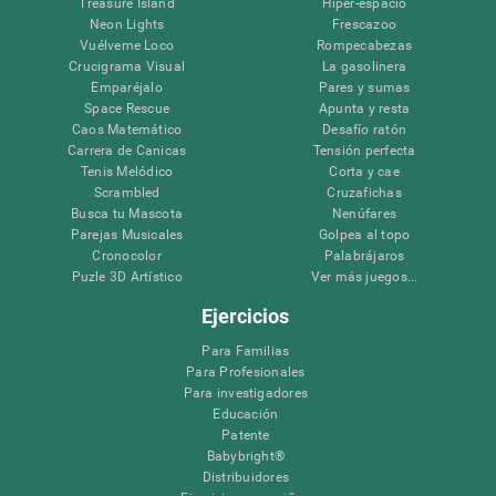
Treasure Island
Hiper-espacio
Neon Lights
Frescazoo
Vuélveme Loco
Rompecabezas
Crucigrama Visual
La gasolinera
Emparéjalo
Pares y sumas
Space Rescue
Apunta y resta
Caos Matemático
Desafío ratón
Carrera de Canicas
Tensión perfecta
Tenis Melódico
Corta y cae
Scrambled
Cruzafichas
Busca tu Mascota
Nenúfares
Parejas Musicales
Golpea al topo
Cronocolor
Palabrájaros
Puzle 3D Artístico
Ver más juegos...
Ejercicios
Para Familias
Para Profesionales
Para investigadores
Educación
Patente
Babybright®
Distribuidores