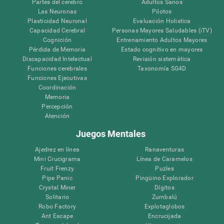
Partes del cerebro
Adultos Sanos
Las Neuronas
Pilotos
Plasticidad Neuronal
Evaluación Holistica
Capacidad Cerebral
Personas Mayores Saludables (iTV)
Cognición
Entrenamiento Adultos Mayores
Pérdida de Memoria
Estado cognitivo en mayores
Discapacidad Intelectual
Revisión sistemática
Funciones cerebrales
Taxonomía SG4D
Funciones Ejecutivas
Coordinación
Memoria
Percepción
Atención
Juegos Mentales
Ajedrez en línea
Ranaventuras
Mini Crucigrama
Línea de Caramelos
Fruit Frenzy
Puzles
Pipe Panic
Pingüino Explorador
Crystal Miner
Dígitos
Solitario
Zumbalú
Robo Factory
Explotaglobos
Ant Escape
Encrucijada