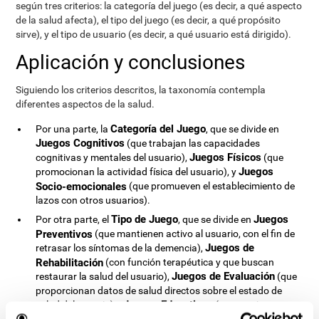
según tres criterios: la categoría del juego (es decir, a qué aspecto
de la salud afecta), el tipo del juego (es decir, a qué propósito
sirve), y el tipo de usuario (es decir, a qué usuario está dirigido).
Aplicación y conclusiones
Siguiendo los criterios descritos, la taxonomía contempla
diferentes aspectos de la salud.
Categoría del Juego
Por una parte, la
, que se divide en
Juegos Cognitivos
(que trabajan las capacidades
Juegos Físicos
cognitivas y mentales del usuario),
(que
Juegos
promocionan la actividad física del usuario), y
Socio-emocionales
(que promueven el establecimiento de
lazos con otros usuarios).
Tipo de Juego
Juegos
Por otra parte, el
, que se divide en
Preventivos
(que mantienen activo al usuario, con el fin de
Juegos de
retrasar los síntomas de la demencia),
Rehabilitación
(con función terapéutica y que buscan
Juegos de Evaluación
restaurar la salud del usuario),
(que
proporcionan datos de salud directos sobre el estado de
Juegos Educativos
salud del usuario) y
(que persiguen