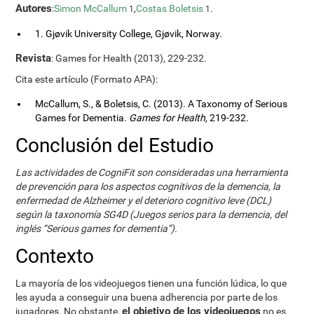
Autores
:
Simon McCallum
,
Costas Boletsis
.
1
1
1. Gjøvik University College, Gjøvik, Norway.
Revista
: Games for Health (2013), 229-232.
Cita este artículo (Formato APA):
McCallum, S., & Boletsis, C. (2013). A Taxonomy of Serious
Games for Dementia.
Games for Health
, 219-232.
Conclusión del Estudio
Las actividades de CogniFit son consideradas una herramienta
de prevención para los aspectos cognitivos de la demencia, la
enfermedad de Alzheimer y el deterioro cognitivo leve (DCL)
según la taxonomía SG4D (Juegos serios para la demencia, del
inglés “Serious games for dementia”).
Contexto
La mayoría de los videojuegos tienen una función lúdica, lo que
les ayuda a conseguir una buena adherencia por parte de los
el objetivo de los videojuegos
jugadores. No obstante,
no es