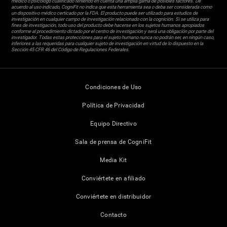
médico o psicólogo cualificado teniendo en cuenta una amplia gama de posibles factores. De
acuerdo al uso indicado, CogniFit no indica que esta herramienta sea o deba ser considerada como
un dispositivo médico certicado por la FDA. El producto puede ser utilizado para estudios de
investigación en cualquier campo de investigación relacionado con la cognición. Si se utiliza para
fines de investigación, todo uso del producto debe hacerse en los sujetos humanos apropiados
conforme al procedimiento dictado por el centro de investigación y será una obligación por parte del
investigador. Todas estas protecciones para el sujeto humano nunca no podrán ser, en ningún caso,
inferiores a las requeridas para cualquier sujeto de investigación en virtud de lo dispuesto en la
Sección 45 CFR 46 del Código de Regulaciones Federales.
Condiciones de Uso
Política de Privacidad
Equipo Directivo
Sala de prensa de CogniFit
Media Kit
Conviértete en afiliado
Conviértete en distribuidor
Contacto