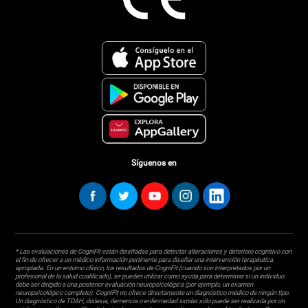
Síguenos en
* Las evaluaciones de CogniFit están diseñadas para detectar alteraciones y deterioro cognitivo con
el fin de ofrecer a un médico información pertinente para diseñar una intervención terapéutica
apropiada. En un entorno clínico, los resultados de CogniFit (cuando son interpretados por un
profesional de la salud cualificado), se pueden utilizar como ayuda para determinar si un individuo
debe ser dirigido a una posterior evaluación neuropsicológica (por ejemplo, un examen
neuropsicológico completo). CogniFit no ofrece directamente un diagnóstico médico de ningún tipo.
Un diagnóstico de TDAH, dislexia, demencia o enfermedad similar sólo puede ser realizada por un