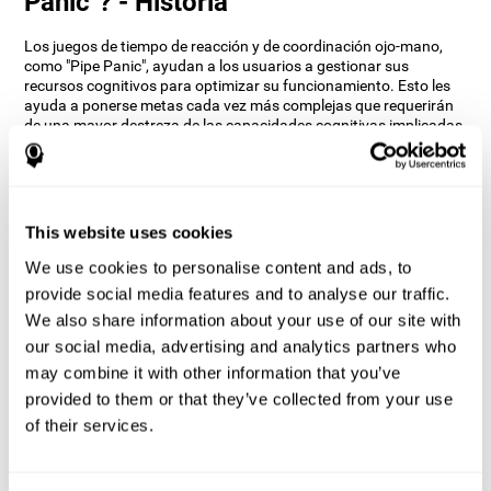
Panic"? - Historia
Los juegos de tiempo de reacción y de coordinación ojo-mano,
como "Pipe Panic", ayudan a los usuarios a gestionar sus
recursos cognitivos para optimizar su funcionamiento. Esto les
ayuda a ponerse metas cada vez más complejas que requerirán
de una mayor destreza de las capacidades cognitivas implicadas,
ayudándoles a estimularlas.
¿Cómo mejora el juego mental “Pipe
Panic” mis habilidades cognitivas?
This website uses cookies
Jugar a "Pipe Panic" estimula un patrón de activación neural
We use cookies to personalise content and ads, to
específico. Repetir y entrenar de manera consistente este patrón
puede ayudar a optimizar las conexiones neuronales, y a que los
provide social media features and to analyse our traffic.
circuitos neurales se reorganicen y recuperen funciones
We also share information about your use of our site with
cognitivas debilitadas o dañadas.
our social media, advertising and analytics partners who
El juego del "Pipe Panic" ayuda a ejercitar el tiempo de reacción, la
may combine it with other information that you’ve
coordinación ojo-mano y la percepción visual. Estimular de
provided to them or that they’ve collected from your use
manera consistente estas habilidades, puede ayudar a crear
nuevas sinapsis, y mejoren las funciones cognitivas.
of their services.
¿Qué pasa cuando no entreno mis
capacidades cognitivas?