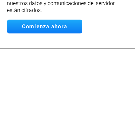
nuestros datos y comunicaciones del servidor
están cifrados.
Comienza ahora
API
Desarrolla tu propia App.
Conecta nuestra API
Documentación