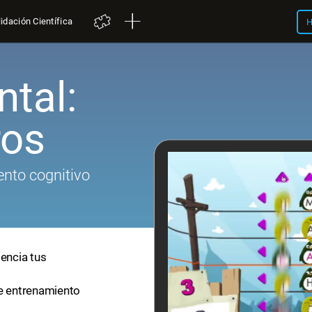
idación Científica
H
tal:
ros
nto cognitivo
tencia tus
de entrenamiento