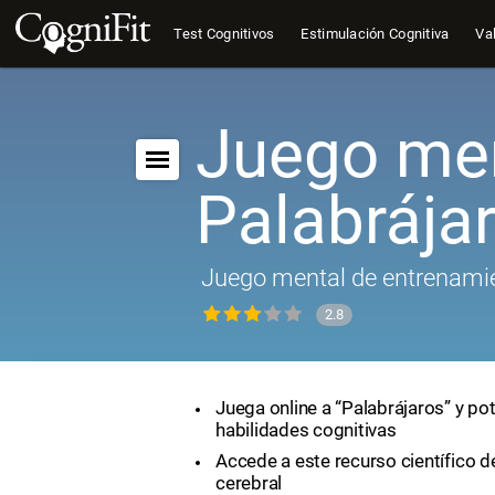
Test Cognitivos
Estimulación Cognitiva
Val
Juego men
Palabrája
Juego mental de entrenamie
2.8
Juega online a “Palabrájaros” y po
habilidades cognitivas
Accede a este recurso científico 
cerebral