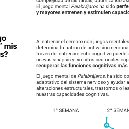
complejidad de las tareas, optimizando as
El juego mental
Palabrájaros
ha sido
perfe
y mayores entrenen y estimulen capaci
go
Al entrenar el cerebro con juegos mental
” mis
determinado patrón de activación neuronal.
as?
través del entrenamiento cognitivo puede 
nuevas sinapsis y circuitos neuronales cap
recuperar las funciones cognitivas más
El juego mental de
Palabrájaros
, ha sido c
adaptativo del sistema nervioso y ayudar 
alteraciones estructurales, trastornos o l
nuestras capacidades cognitivas.
1ª SEMANA
2ª SEMA