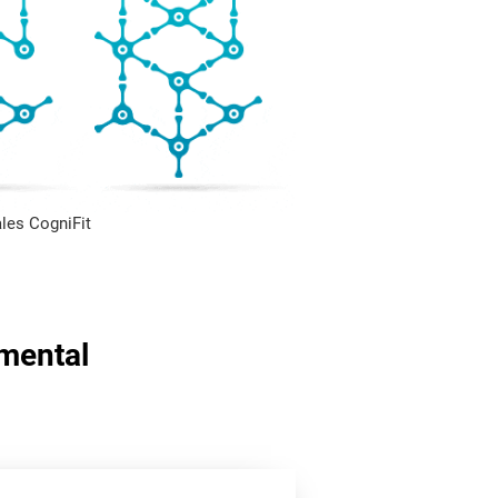
les CogniFit
 mental