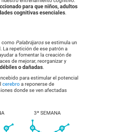
í nuestro entrenamiento cognitivo.
ccionado para que niños, adultos
dades cognitivas esenciales
.
es como
Palabrájaros
se estimula un
 La repetición de ese patrón a
ayudar a fomentar la creación de
aces de mejorar, reorganizar y
 débiles o dañadas
.
oncebido para estimular el potencial
al
cerebro
a reponerse de
esiones donde se ven afectadas
NA
3ª SEMANA