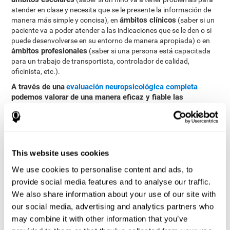
atender en clase y necesita que se le presente la información de
ámbitos clínicos
manera más simple y concisa), en
(saber si un
paciente va a poder atender a las indicaciones que se le den o si
puede desenvolverse en su entorno de manera apropiada) o en
ámbitos profesionales
(saber si una persona está capacitada
para un trabajo de transportista, controlador de calidad,
oficinista, etc.).
A través de una
evaluación neuropsicológica completa
podemos valorar de una manera eficaz y fiable las
diferentes habilidades cognitivas, como la atención
focalizada
CogniFit
. El test que ofrece
para evaluar la atención
focalizada está inspirada en los tests clásicos Continuous
Performance Test (CPT), Variables Of Attention (TOVA) y Hooper
Visual Organisation Task (VOT). Esta prueba ayuda a evaluar
This website uses cookies
otras alteraciones de conducta como la inquietud o la
We use cookies to personalise content and ads, to
impulsividad, la ansiedad y la inatención, entre otras. Además de
la atención focalizada, el test también mide inhibición y
provide social media features and to analyse our traffic.
flexibilidad cognitiva.
We also share information about your use of our site with
our social media, advertising and analytics partners who
Test de Celeridad REST-HECOOR
: Aparece en la pantalla un
cuadrado azul. Habrá que pulsar tan rápido como sea
may combine it with other information that you’ve
posible el botón situándose dentro del cuadrado. Cuantos