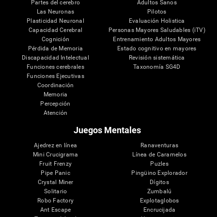
Partes del cerebro
Adultos Sanos
Las Neuronas
Pilotos
Plasticidad Neuronal
Evaluación Holistica
Capacidad Cerebral
Personas Mayores Saludables (iTV)
Cognición
Entrenamiento Adultos Mayores
Pérdida de Memoria
Estado cognitivo en mayores
Discapacidad Intelectual
Revisión sistemática
Funciones cerebrales
Taxonomía SG4D
Funciones Ejecutivas
Coordinación
Memoria
Percepción
Atención
Juegos Mentales
Ajedrez en línea
Ranaventuras
Mini Crucigrama
Línea de Caramelos
Fruit Frenzy
Puzles
Pipe Panic
Pingüino Explorador
Crystal Miner
Dígitos
Solitario
Zumbalú
Robo Factory
Explotaglobos
Ant Escape
Encrucijada