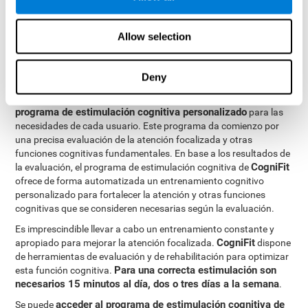
conexiones cerebrales de las estructuras implicadas en la
atención se fortalecerán. Así, cuando necesitemos centrar
Allow selection
nuestra atención, las conexiones serán más rápidas y eficientes,
mejorando nuestra atención focalizada.
CogniFit
está formado por un completo equipo de profesionales
Deny
especializados en el estudio de la plasticidad sináptica y
procesos de neurogénesis. Esto ha permitido la creación de un
programa de estimulación cognitiva personalizado
para las
necesidades de cada usuario. Este programa da comienzo por
una precisa evaluación de la atención focalizada y otras
funciones cognitivas fundamentales. En base a los resultados de
CogniFit
la evaluación, el programa de estimulación cognitiva de
ofrece de forma automatizada un entrenamiento cognitivo
personalizado para fortalecer la atención y otras funciones
cognitivas que se consideren necesarias según la evaluación.
Es imprescindible llevar a cabo un entrenamiento constante y
CogniFit
apropiado para mejorar la atención focalizada.
dispone
de herramientas de evaluación y de rehabilitación para optimizar
Para una correcta estimulación son
esta función cognitiva.
necesarios 15 minutos al día, dos o tres días a la semana
.
acceder al programa de estimulación cognitiva de
Se puede