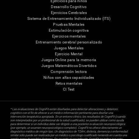
Ejercicios para niños
Desarrollo Cognitivo
Ejercicios Cerebrales
Sistema de Entrenamiento Individualizado (ITS)
Pruebas Mentales
Estimulación cognitiva
Ejercicios mentales
Entrenamiento cerebral personalizado
Juegos Mentales
Ejercicio Mental
Juegos Online para la memoria
Juegos Matemáticos Divertidos
Comprensión lectora
Niños con altas capacidades
Retos mentales
CI Test
* Las evaluaciones de CogniFit están diseñadas para detectar alteraciones y deterioro
cognitivo con el fin de ofrecer a un médico información pertinente para diseñar una
intervención terapéutica apropiada. En un entorno clínico, los resultados de CogniFit (cuando
son interpretados por un profesional de la salud cualificado), se pueden utilizar como ayuda
para determinar si un individuo debe ser dirigido a una posterior evaluación neuropsicológica
(por ejemplo, un examen neuropsicológico completo). CogniFit no ofrece directamente un
diagnóstico médico de ningún tipo. Un diagnóstico de TDAH, dislexia, demencia o enfermedad
similar sólo puede ser realizada por un médico o psicólogo cualificado teniendo en cuenta una
amplia gama de posibles factores. De acuerdo al uso indicado, CogniFit no indica que esta