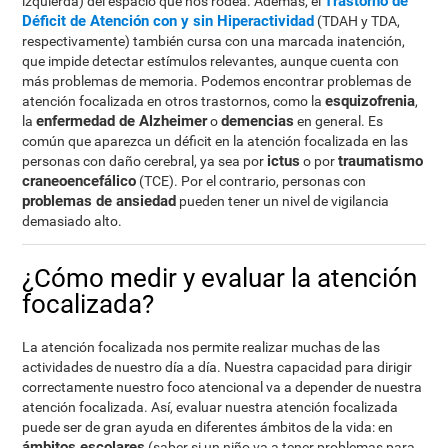
Trastorno de
izquierda) del espacio que nos rodea. Además, el
Déficit de Atención con y sin Hiperactividad
(TDAH y TDA,
respectivamente) también cursa con una marcada inatención,
que impide detectar estímulos relevantes, aunque cuenta con
más problemas de memoria. Podemos encontrar problemas de
esquizofrenia
atención focalizada en otros trastornos, como la
,
enfermedad de Alzheimer
demencias
la
o
en general. Es
común que aparezca un déficit en la atención focalizada en las
ictus
traumatismo
personas con daño cerebral, ya sea por
o por
craneoencefálico
(TCE). Por el contrario, personas con
problemas de ansiedad
pueden tener un nivel de vigilancia
demasiado alto.
¿Cómo medir y evaluar la atención
focalizada?
La atención focalizada nos permite realizar muchas de las
actividades de nuestro día a día. Nuestra capacidad para dirigir
correctamente nuestro foco atencional va a depender de nuestra
atención focalizada. Así, evaluar nuestra atención focalizada
puede ser de gran ayuda en diferentes ámbitos de la vida: en
ámbitos escolares
(saber si un niño va a tener problemas para