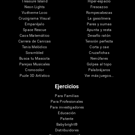
Treasure Island
Hiper-espacio
Neon Lights
Frescazoo
Vuélveme Loco
Rompecabezas
Crucigrama Visual
La gasolinera
Emparéjalo
Pares y sumas
Space Rescue
Apunta y resta
Caos Matemático
Desafío ratón
Carrera de Canicas
Tensión perfecta
Tenis Melódico
Corta y cae
Scrambled
Cruzafichas
Busca tu Mascota
Nenúfares
Parejas Musicales
Golpea al topo
Cronocolor
Palabrájaros
Puzle 3D Artístico
Ver más juegos...
Ejercicios
Para Familias
Para Profesionales
Para investigadores
Educación
Patente
Babybright®
Distribuidores