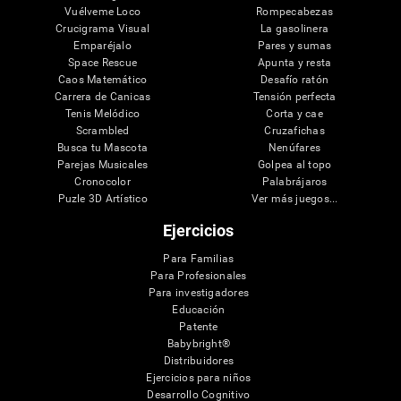
Vuélveme Loco
Rompecabezas
Crucigrama Visual
La gasolinera
Emparéjalo
Pares y sumas
Space Rescue
Apunta y resta
Caos Matemático
Desafío ratón
Carrera de Canicas
Tensión perfecta
Tenis Melódico
Corta y cae
Scrambled
Cruzafichas
Busca tu Mascota
Nenúfares
Parejas Musicales
Golpea al topo
Cronocolor
Palabrájaros
Puzle 3D Artístico
Ver más juegos...
Ejercicios
Para Familias
Para Profesionales
Para investigadores
Educación
Patente
Babybright®
Distribuidores
Ejercicios para niños
Desarrollo Cognitivo