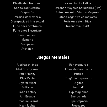
Plasticidad Neuronal
Evaluación Holistica
Capacidad Cerebral
Personas Mayores Saludables (iTV)
Cognición
Entrenamiento Adultos Mayores
Pérdida de Memoria
Estado cognitivo en mayores
Discapacidad Intelectual
Revisión sistemática
Funciones cerebrales
Taxonomía SG4D
Funciones Ejecutivas
Coordinación
Memoria
Percepción
Atención
Juegos Mentales
Ajedrez en línea
Ranaventuras
Mini Crucigrama
Línea de Caramelos
Fruit Frenzy
Puzles
Pipe Panic
Pingüino Explorador
Crystal Miner
Dígitos
Solitario
Zumbalú
Robo Factory
Explotaglobos
Ant Escape
Encrucijada
Treasure Island
Hiper-espacio
Neon Lights
Frescazoo