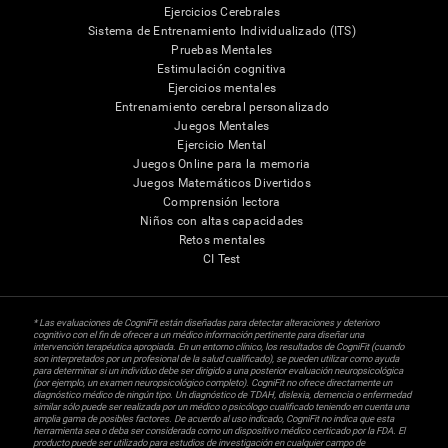
Ejercicios Cerebrales
Sistema de Entrenamiento Individualizado (ITS)
Pruebas Mentales
Estimulación cognitiva
Ejercicios mentales
Entrenamiento cerebral personalizado
Juegos Mentales
Ejercicio Mental
Juegos Online para la memoria
Juegos Matemáticos Divertidos
Comprensión lectora
Niños con altas capacidades
Retos mentales
CI Test
* Las evaluaciones de CogniFit están diseñadas para detectar alteraciones y deterioro
cognitivo con el fin de ofrecer a un médico información pertinente para diseñar una
intervención terapéutica apropiada. En un entorno clínico, los resultados de CogniFit (cuando
son interpretados por un profesional de la salud cualificado), se pueden utilizar como ayuda
para determinar si un individuo debe ser dirigido a una posterior evaluación neuropsicológica
(por ejemplo, un examen neuropsicológico completo). CogniFit no ofrece directamente un
diagnóstico médico de ningún tipo. Un diagnóstico de TDAH, dislexia, demencia o enfermedad
similar sólo puede ser realizada por un médico o psicólogo cualificado teniendo en cuenta una
amplia gama de posibles factores. De acuerdo al uso indicado, CogniFit no indica que esta
herramienta sea o deba ser considerada como un dispositivo médico certicado por la FDA. El
producto puede ser utilizado para estudios de investigación en cualquier campo de