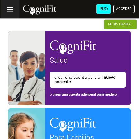
PRO
ACCEDER
REGISTRARSE
Salud
crear una cuenta para un
nuevo
paciente
o
crear una cuenta adicional para médico
Para Familias