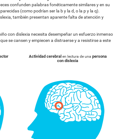
eces confunden palabras fonéticamente similares y en su
arecidas (como podrían ser la b y la d, o la p y la q).
lexia, también presentan aparente falta de atención y
 niño con dislexia necesita desempeñar un esfuerzo inmenso
a que se cansen y empiecen a distraerse y a resistirse a este
ector
Actividad cerebral
persona
en lectura de una
con dislexia