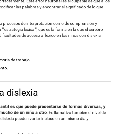
orrectamente. Este error neuronal es el culpable de que a los
odificar las palabras y encontrar el significado de lo que
nto procesos de interpretación como de comprensión y
"estrategia léxica"", que es la forma en la que el cerebro
ficultades de acceso al léxico en los niños con dislexia
.
moria de trabajo.
ento.
a dislexia
nfantil es que puede presentarse de formas diversas, y
mucho de un niño a otro
. Es llamativo también el nivel de
dislexia pueden variar incluso en un mismo día y
.