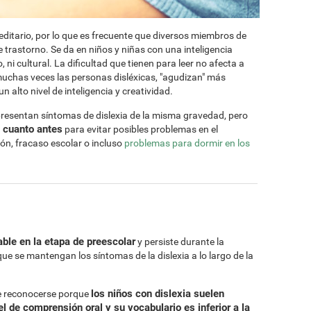
ditario, por lo que es frecuente que diversos miembros de
 trastorno. Se da en niños y niñas con una inteligencia
 ni cultural. La dificultad que tienen para leer no afecta a
muchas veces las personas disléxicas, "agudizan" más
 alto nivel de inteligencia y creatividad.
presentan síntomas de dislexia de la misma gravedad, pero
a cuanto antes
para evitar posibles problemas en el
ión, fracaso escolar o incluso
problemas para dormir en los
ble en la etapa de preescolar
y persiste durante la
que se mantengan los síntomas de la dislexia a lo largo de la
los niños con dislexia suelen
le reconocerse porque
l de comprensión oral y su vocabulario es inferior a la