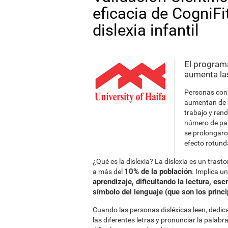
eficacia de CogniFit
dislexia infantil
El program
aumenta las
Personas con 
aumentan de f
trabajo y ren
número de pal
se prolongaro
efecto rotund
¿Qué es la dislexia? La dislexia es un tr
10% de la población
a más del
. Implica u
aprendizaje, dificultando la lectura, esc
símbolo del lenguaje (que son los princi
Cuando las personas disléxicas leen, dedic
las diferentes letras y pronunciar la palab