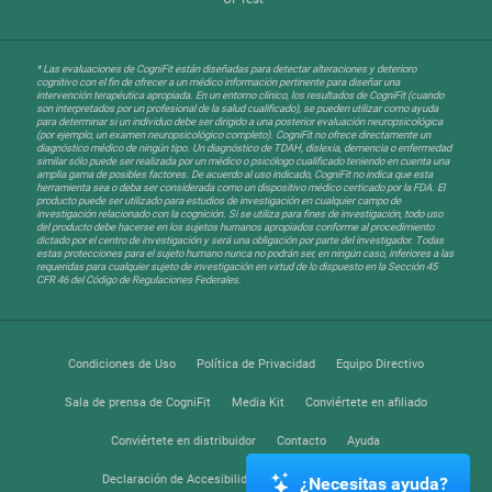
* Las evaluaciones de CogniFit están diseñadas para detectar alteraciones y deterioro
cognitivo con el fin de ofrecer a un médico información pertinente para diseñar una
intervención terapéutica apropiada. En un entorno clínico, los resultados de CogniFit (cuando
son interpretados por un profesional de la salud cualificado), se pueden utilizar como ayuda
para determinar si un individuo debe ser dirigido a una posterior evaluación neuropsicológica
(por ejemplo, un examen neuropsicológico completo). CogniFit no ofrece directamente un
diagnóstico médico de ningún tipo. Un diagnóstico de TDAH, dislexia, demencia o enfermedad
similar sólo puede ser realizada por un médico o psicólogo cualificado teniendo en cuenta una
amplia gama de posibles factores. De acuerdo al uso indicado, CogniFit no indica que esta
herramienta sea o deba ser considerada como un dispositivo médico certicado por la FDA. El
producto puede ser utilizado para estudios de investigación en cualquier campo de
investigación relacionado con la cognición. Si se utiliza para fines de investigación, todo uso
del producto debe hacerse en los sujetos humanos apropiados conforme al procedimiento
dictado por el centro de investigación y será una obligación por parte del investigador. Todas
estas protecciones para el sujeto humano nunca no podrán ser, en ningún caso, inferiores a las
requeridas para cualquier sujeto de investigación en virtud de lo dispuesto en la Sección 45
CFR 46 del Código de Regulaciones Federales.
Condiciones de Uso
Política de Privacidad
Equipo Directivo
Sala de prensa de CogniFit
Media Kit
Conviértete en afiliado
Conviértete en distribuidor
Contacto
Ayuda
Declaración de Accesibilidad
Centro de Confianza
¿Necesitas ayuda?