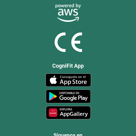
CogniFit App
Síguenos en