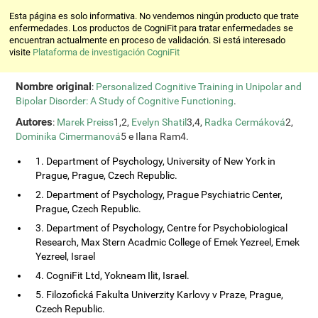
Esta página es solo informativa. No vendemos ningún producto que trate
enfermedades. Los productos de CogniFit para tratar enfermedades se
encuentran actualmente en proceso de validación. Si está interesado
visite
Plataforma de investigación CogniFit
Nombre original
:
Personalized Cognitive Training in Unipolar and
Bipolar Disorder: A Study of Cognitive Functioning
.
Autores
:
Marek Preiss
1,2,
Evelyn Shatil
3,4,
Radka Cermáková
2,
Dominika Cimermanová
5 e Ilana Ram4.
1. Department of Psychology, University of New York in
Prague, Prague, Czech Republic.
2. Department of Psychology, Prague Psychiatric Center,
Prague, Czech Republic.
3. Department of Psychology, Centre for Psychobiological
Research, Max Stern Acadmic College of Emek Yezreel, Emek
Yezreel, Israel
4. CogniFit Ltd, Yokneam Ilit, Israel.
5. Filozofická Fakulta Univerzity Karlovy v Praze, Prague,
Czech Republic.