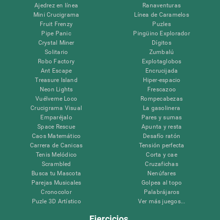
Ajedrez en línea
Ranaventuras
Mini Crucigrama
Línea de Caramelos
Fruit Frenzy
Puzles
Pipe Panic
Pingüino Explorador
Crystal Miner
Dígitos
Solitario
Zumbalú
Robo Factory
Explotaglobos
Ant Escape
Encrucijada
Treasure Island
Hiper-espacio
Neon Lights
Frescazoo
Vuélveme Loco
Rompecabezas
Crucigrama Visual
La gasolinera
Emparéjalo
Pares y sumas
Space Rescue
Apunta y resta
Caos Matemático
Desafío ratón
Carrera de Canicas
Tensión perfecta
Tenis Melódico
Corta y cae
Scrambled
Cruzafichas
Busca tu Mascota
Nenúfares
Parejas Musicales
Golpea al topo
Cronocolor
Palabrájaros
Puzle 3D Artístico
Ver más juegos...
Ejercicios