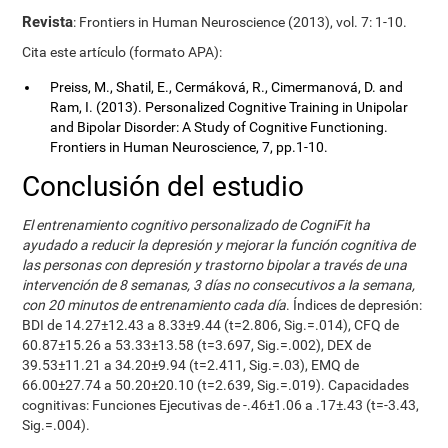
Revista
: Frontiers in Human Neuroscience (2013), vol. 7: 1-10.
Cita este artículo (formato APA):
Preiss, M., Shatil, E., Cermáková, R., Cimermanová, D. and
Ram, I. (2013). Personalized Cognitive Training in Unipolar
and Bipolar Disorder: A Study of Cognitive Functioning.
Frontiers in Human Neuroscience, 7, pp.1-10.
Conclusión del estudio
El entrenamiento cognitivo personalizado de CogniFit ha
ayudado a reducir la depresión y mejorar la función cognitiva de
las personas con depresión y trastorno bipolar a través de una
intervención de 8 semanas, 3 días no consecutivos a la semana,
con 20 minutos de entrenamiento cada día
. Índices de depresión:
BDI de 14.27±12.43 a 8.33±9.44 (t=2.806, Sig.=.014), CFQ de
60.87±15.26 a 53.33±13.58 (t=3.697, Sig.=.002), DEX de
39.53±11.21 a 34.20±9.94 (t=2.411, Sig.=.03), EMQ de
66.00±27.74 a 50.20±20.10 (t=2.639, Sig.=.019). Capacidades
cognitivas: Funciones Ejecutivas de -.46±1.06 a .17±.43 (t=-3.43,
Sig.=.004).