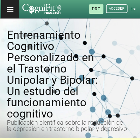
PRO
ACCEDER
ESP
Entrenamiento
Cognitivo
Personalizado en
el Trastorno
Unipolar y Bipolar:
Un estudio del
funcionamiento
cognitivo
Publicación científica sobre la reducción de
la depresión en trastorno bipolar y depresivo