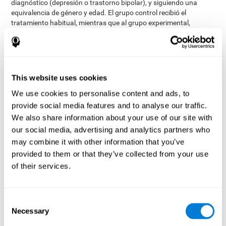
diagnóstico (depresión o trastorno bipolar), y siguiendo una
equivalencia de género y edad. El grupo control recibió el
tratamiento habitual, mientras que al grupo experimental,
además del tratamiento habitual, se le aplicó entrenamiento
cognitivo.
Primero se evaluó el funcionamiento de cada participante en su
vida diaria y su estado neurocognitivo antes de iniciar el
This website uses cookies
tratamiento. Una vez pasadas las 8 semanas de la intervención
volvieron a evaluarse estas variables. El estudio fue llevado a
We use cookies to personalise content and ads, to
cabo en el Centro de Psiquiatría de Praga y el protocolo fue
provide social media features and to analyse our traffic.
aprobado por el comité de ética.
We also share information about your use of our site with
Intervención convencional
our social media, advertising and analytics partners who
intervención convencional
La
se aplicó tanto en el grupo
may combine it with other information that you’ve
experimental como en el grupo control. Por tanto, este fue el
provided to them or that they’ve collected from your use
único tratamiento que recibió el grupo control
. La terapia
of their services.
consistió en visitas regulares al psiquiatra, prescripción de
medicamentos, terapia individual o grupal y acceso a
trabajadores sociales.
Consent
Principales resultados medidos
Necessary
Selection
Para medir con fiabilidad los resultados del entrenamiento