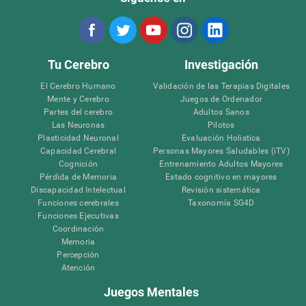
Tu Cerebro
Investigación
El Cerebro Humano
Validación de las Terapias Digitales
Mente y Cerebro
Juegos de Ordenador
Partes del cerebro
Adultos Sanos
Las Neuronas
Pilotos
Plasticidad Neuronal
Evaluación Holistica
Capacidad Cerebral
Personas Mayores Saludables (iTV)
Cognición
Entrenamiento Adultos Mayores
Pérdida de Memoria
Estado cognitivo en mayores
Discapacidad Intelectual
Revisión sistemática
Funciones cerebrales
Taxonomía SG4D
Funciones Ejecutivas
Coordinación
Memoria
Percepción
Atención
Juegos Mentales