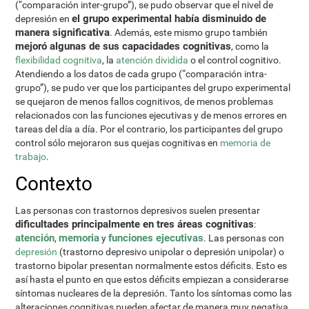
(“comparación inter-grupo”), se pudo observar que el nivel de
el grupo experimental había disminuido de
depresión en
manera significativa
. Además, este mismo grupo también
mejoró algunas de sus capacidades cognitivas
, como la
flexibilidad cognitiva
, la
atención dividida
o el control cognitivo.
Atendiendo a los datos de cada grupo (“comparación intra-
grupo”), se pudo ver que los participantes del grupo experimental
se quejaron de menos fallos cognitivos, de menos problemas
relacionados con las funciones ejecutivas y de menos errores en
tareas del día a día. Por el contrario, los participantes del grupo
control sólo mejoraron sus quejas cognitivas en
memoria de
trabajo
.
Contexto
Las personas con trastornos depresivos suelen presentar
dificultades principalmente en tres áreas cognitivas
:
atención
memoria
funciones ejecutivas
,
y
. Las personas con
depresión
(trastorno depresivo unipolar o depresión unipolar) o
trastorno bipolar presentan normalmente estos déficits. Esto es
así hasta el punto en que estos déficits empiezan a considerarse
síntomas nucleares de la depresión. Tanto los síntomas como las
alteraciones cognitivas pueden afectar de manera muy negativa