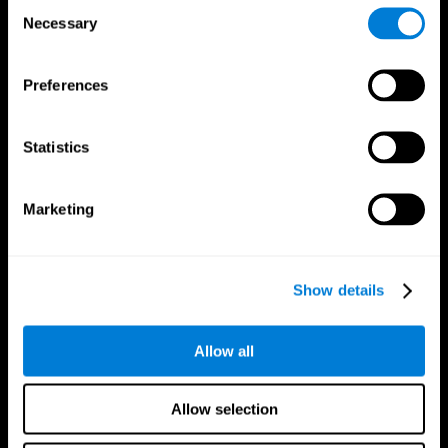
Consent
Necessary
Selection
CogniFit App
Preferences
Statistics
Marketing
Síguenos en
Show details
Allow all
Tu Cerebro
Investigación
Allow selection
El Cerebro Humano
Validación de las Terapias Digitales
Mente y Cerebro
Juegos de Ordenador