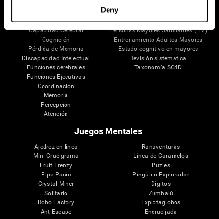
Partes del cerebro
Adultos Sanos
Deny
Las Neuronas
Pilotos
Plasticidad Neuronal
Evaluación Holistica
Capacidad Cerebral
Personas Mayores Saludables (iTV)
Cognición
Entrenamiento Adultos Mayores
Pérdida de Memoria
Estado cognitivo en mayores
Discapacidad Intelectual
Revisión sistemática
Funciones cerebrales
Taxonomía SG4D
Funciones Ejecutivas
Coordinación
Memoria
Percepción
Atención
Juegos Mentales
Ajedrez en línea
Ranaventuras
Mini Crucigrama
Línea de Caramelos
Fruit Frenzy
Puzles
Pipe Panic
Pingüino Explorador
Crystal Miner
Dígitos
Solitario
Zumbalú
Robo Factory
Explotaglobos
Ant Escape
Encrucijada