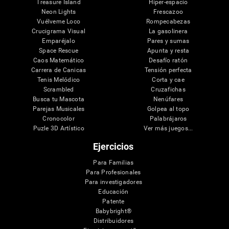
Treasure Island
Hiper-espacio
Neon Lights
Frescazoo
Vuélveme Loco
Rompecabezas
Crucigrama Visual
La gasolinera
Emparéjalo
Pares y sumas
Space Rescue
Apunta y resta
Caos Matemático
Desafío ratón
Carrera de Canicas
Tensión perfecta
Tenis Melódico
Corta y cae
Scrambled
Cruzafichas
Busca tu Mascota
Nenúfares
Parejas Musicales
Golpea al topo
Cronocolor
Palabrájaros
Puzle 3D Artístico
Ver más juegos...
Ejercicios
Para Familias
Para Profesionales
Para investigadores
Educación
Patente
Babybright®
Distribuidores