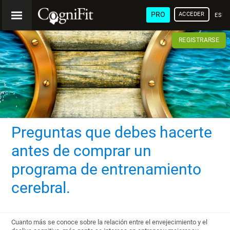
PRO
ACCEDER
ESP
REGISTRARSE
Preguntas que debes hacerte
antes de comprar un
programa de entrenamiento
cerebral.
Cuanto más se conoce sobre la relación entre el envejecimiento y el