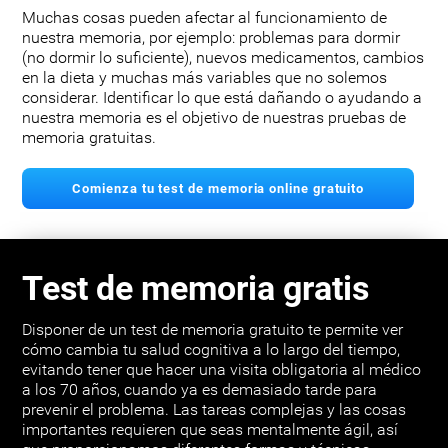
Muchas cosas pueden afectar al funcionamiento de
nuestra memoria, por ejemplo: problemas para dormir
(no dormir lo suficiente), nuevos medicamentos, cambios
en la dieta y muchas más variables que no solemos
considerar. Identificar lo que está dañando o ayudando a
nuestra memoria es el objetivo de nuestras pruebas de
memoria gratuitas.
Comienza tu test de memoria online gratuito
Test de memoria gratis
Disponer de un test de memoria gratuito te permite ver
cómo cambia tu salud cognitiva a lo largo del tiempo,
evitando tener que hacer una visita obligatoria al médico
a los 70 años, cuando ya es demasiado tarde para
prevenir el problema. Las tareas complejas y las cosas
importantes requieren que seas mentalmente ágil, así