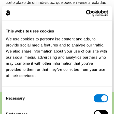
corto plazo de un individuo, que pueden verse afectadas
por la edad, las condiciones de salud y ciertos factores
relacionados con el estilo de vida, como la falta de sueño
o el consumo de alcohol. Es importante tener en cuenta
que este tipo de pruebas de memoria pueden no ser lo
suficientemente sensibles para detectar los cambios
This website uses cookies
cognitivos más sutiles causados por enfermedades
como el Alzheimer o la demencia.
We use cookies to personalise content and ads, to
provide social media features and to analyse our traffic.
Además, estas pruebas no miden las funciones de la
memoria a largo plazo. Sin embargo, su capacidad para
We also share information about your use of our site with
realizar un seguimiento de los cambios en el rendimiento
our social media, advertising and analytics partners who
de una persona a lo largo del tiempo resulta útil para
may combine it with other information that you’ve
comprender su salud cognitiva general.
provided to them or that they’ve collected from your use
of their services.
Comienza tu test de memoria online gratuito
Consent
Necessary
Selection
Técnicas de memoria