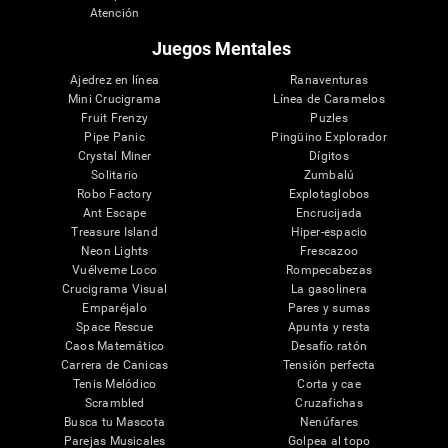
Atención
Juegos Mentales
Ajedrez en línea
Ranaventuras
Mini Crucigrama
Línea de Caramelos
Fruit Frenzy
Puzles
Pipe Panic
Pingüino Explorador
Crystal Miner
Dígitos
Solitario
Zumbalú
Robo Factory
Explotaglobos
Ant Escape
Encrucijada
Treasure Island
Hiper-espacio
Neon Lights
Frescazoo
Vuélveme Loco
Rompecabezas
Crucigrama Visual
La gasolinera
Emparéjalo
Pares y sumas
Space Rescue
Apunta y resta
Caos Matemático
Desafío ratón
Carrera de Canicas
Tensión perfecta
Tenis Melódico
Corta y cae
Scrambled
Cruzafichas
Busca tu Mascota
Nenúfares
Parejas Musicales
Golpea al topo