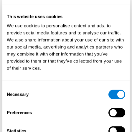
This website uses cookies
Geheugen
Vermogen om nieuwe informatie vast te houden of te manipuleren
We use cookies to personalise content and ads, to
en herinneringen uit het verleden te herstellen.
provide social media features and to analyse our traffic.
We also share information about your use of our site with
our social media, advertising and analytics partners who
Korte-Termijn Geheugen
may combine it with other information that you’ve
Korte-termijn geheugen en dyslexie. Mensen met dyslexie
provided to them or that they’ve collected from your use
kunnen wijzigingen in deze cognitieve vaardigheid
of their services.
hebben. Korte-termijn geheugen is het vermogen om een
kleine hoeveelheid informatie gedurende een korte
periode te onthouden, zoals het onthouden van het begin
van een zin om de gehele zin te kunnen begrijpen.
Problemen met korte-termijn geheugen kunnen iemands
Consent
vermogen belemmeren om te begrijpen wat er gezegd
Necessary
wordt, daar de informatie niet correct verwerkt wordt.
Selection
Visueel Korte-Termijn Geheugen
Preferences
Visueel korte-termijn geheugen en dyslexie. Visueel korte-
termijn geheugen is het vermogen om een kleine
hoeveelheid visuele informatie gedurende een korte
Statistics