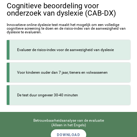
Cognitieve beoordeling voor
onderzoek van dyslexie (CAB-DX)
Innovatieve online dyslexie test maakt het mogelijk om een volledige
cognitieve screening te doen en de risico-index van de aanwezigheid van
dyslexie te evalueren.
Evalueer de risico-index voor de aanwezigheid van dyslexie
Voor kinderen ouder dan 7 jaar, tieners en volwassenen
De test duur ongeveer 30-40 minuten
Betrouwbaarheidsanalyse van de evaluatie
(Alleen in het Engels)
DOWNLOAD