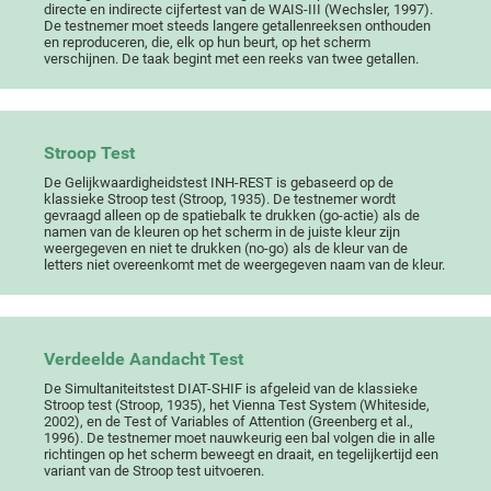
directe en indirecte cijfertest van de WAIS-III (Wechsler, 1997).
De testnemer moet steeds langere getallenreeksen onthouden
en reproduceren, die, elk op hun beurt, op het scherm
verschijnen. De taak begint met een reeks van twee getallen.
Stroop Test
De Gelijkwaardigheidstest INH-REST is gebaseerd op de
klassieke Stroop test (Stroop, 1935). De testnemer wordt
gevraagd alleen op de spatiebalk te drukken (go-actie) als de
namen van de kleuren op het scherm in de juiste kleur zijn
weergegeven en niet te drukken (no-go) als de kleur van de
letters niet overeenkomt met de weergegeven naam van de kleur.
Verdeelde Aandacht Test
De Simultaniteitstest DIAT-SHIF is afgeleid van de klassieke
Stroop test (Stroop, 1935), het Vienna Test System (Whiteside,
2002), en de Test of Variables of Attention (Greenberg et al.,
1996). De testnemer moet nauwkeurig een bal volgen die in alle
richtingen op het scherm beweegt en draait, en tegelijkertijd een
variant van de Stroop test uitvoeren.