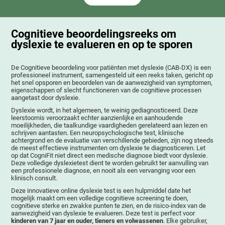
Cognitieve beoordelingsreeks om
dyslexie te evalueren en op te sporen
De Cognitieve beoordeling voor patiënten met dyslexie (CAB-DX) is een
professioneel instrument, samengesteld uit een reeks taken, gericht op
het snel opsporen en beoordelen van de aanwezigheid van symptomen,
eigenschappen of slecht functioneren van de cognitieve processen
aangetast door dyslexie.
Dyslexie wordt, in het algemeen, te weinig gediagnosticeerd. Deze
leerstoornis veroorzaakt echter aanzienlijke en aanhoudende
moeilijkheden, die taalkundige vaardigheden gerelateerd aan lezen en
schrijven aantasten. Een neuropsychologische test, klinische
achtergrond en de evaluatie van verschillende gebieden, zijn nog steeds
de meest effectieve instrumenten om dyslexie te diagnosticeren. Let
op dat CogniFit niet direct een medische diagnose biedt voor dyslexie.
Deze volledige dyslexietest dient te worden gebruikt ter aanvulling van
een professionele diagnose, en nooit als een vervanging voor een
klinisch consult.
Deze innovatieve online dyslexie test is een hulpmiddel date het
mogelijk maakt om een volledige cognitieve screening te doen,
cognitieve sterke en zwakke punten te zien, en de risico-index van de
aanwezigheid van dyslexie te evalueren. Deze test is perfect voor
kinderen van 7 jaar en ouder, tieners en volwassenen
. Elke gebruiker,