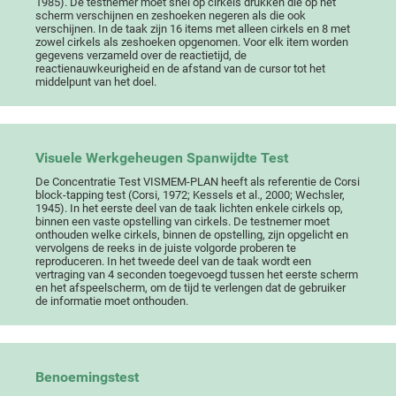
1985). De testnemer moet snel op cirkels drukken die op het
scherm verschijnen en zeshoeken negeren als die ook
verschijnen. In de taak zijn 16 items met alleen cirkels en 8 met
zowel cirkels als zeshoeken opgenomen. Voor elk item worden
gegevens verzameld over de reactietijd, de
reactienauwkeurigheid en de afstand van de cursor tot het
middelpunt van het doel.
Visuele Werkgeheugen Spanwijdte Test
De Concentratie Test VISMEM-PLAN heeft als referentie de Corsi
block-tapping test (Corsi, 1972; Kessels et al., 2000; Wechsler,
1945). In het eerste deel van de taak lichten enkele cirkels op,
binnen een vaste opstelling van cirkels. De testnemer moet
onthouden welke cirkels, binnen de opstelling, zijn opgelicht en
vervolgens de reeks in de juiste volgorde proberen te
reproduceren. In het tweede deel van de taak wordt een
vertraging van 4 seconden toegevoegd tussen het eerste scherm
en het afspeelscherm, om de tijd te verlengen dat de gebruiker
de informatie moet onthouden.
Benoemingstest