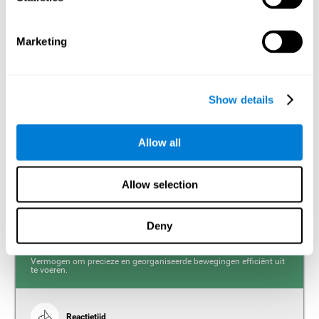
periode te onthouden, zoals letters, woorden enz. Een
probleem met het visuele kortetermijngeheugen kan
voorkomen dat je een geschreven tekst begrijpt, daar het
lastig wordt het begin van een zin te onthouden.
Marketing
Werkgeheugen
Werkgeheugen en dyslexie. Het is belangrijk om in
Show details
gedachten houden dat een verandering in het
werkgeheugen een indicator kan zijn van dyslexie.
Werkgeheugen is het vermogen om de informatie vast te
houden en te gebruiken, die nodig is om complexe
Allow all
cognitieve taken te voltooien, zoals taalbegrip, leren en
redeneren. Een tekort aan werkgeheugen kan problemen
opleveren bij het begrijpen van geschreven of gesproken
taal.
Allow selection
Deny
Coördinatie
Vermogen om precieze en georganiseerde bewegingen efficiënt uit
te voeren.
Reactietijd