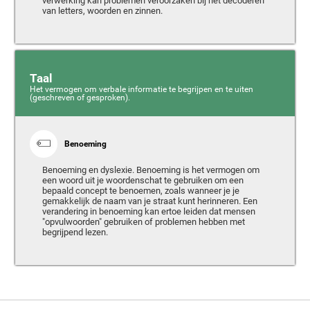
verwerking kan problemen veroorzaken bij het decoderen
van letters, woorden en zinnen.
Taal
Het vermogen om verbale informatie te begrijpen en te uiten
(geschreven of gesproken).
Benoeming
Benoeming en dyslexie. Benoeming is het vermogen om
een woord uit je woordenschat te gebruiken om een
bepaald concept te benoemen, zoals wanneer je je
gemakkelijk de naam van je straat kunt herinneren. Een
verandering in benoeming kan ertoe leiden dat mensen
"opvulwoorden" gebruiken of problemen hebben met
begrijpend lezen.