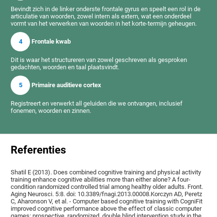
Bevindt zich in de linker onderste frontale gyrus en speelt een rol in de
articulatie van woorden, zowel intern als extern, wat een onderdeel
vormt van het verwerken van woorden in het korte-termijn geheugen.
4
Frontale kwab
Dit is waar het structureren van zowel geschreven als gesproken
gedachten, woorden en taal plaatsvindt.
5
Primaire auditieve cortex
Registreert en verwerkt all geluiden die we ontvangen, inclusief
fonemen, woorden en zinnen.
Referenties
Shatil E (2013). Does combined cognitive training and physical activity
training enhance cognitive abilities more than either alone? A four-
condition randomized controlled trial among healthy older adults. Front.
Aging Neurosci. 5:8. doi: 10.3389/fnagi.2013.00008.Korczyn AD, Peretz
C, Aharonson V, et al. - Computer based cognitive training with CogniFit
improved cognitive performance above the effect of classic computer
games: prospective, randomized, double blind intervention study in the