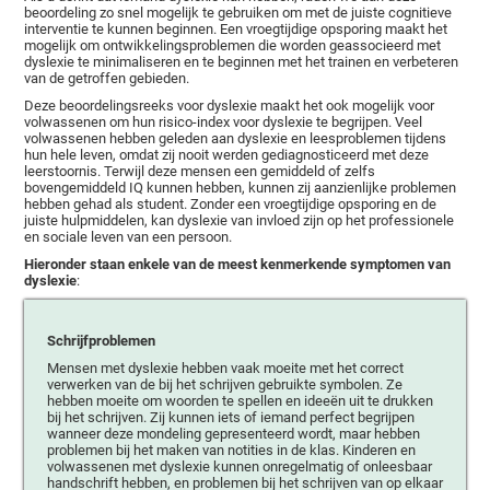
beoordeling zo snel mogelijk te gebruiken om met de juiste cognitieve
interventie te kunnen beginnen. Een vroegtijdige opsporing maakt het
mogelijk om ontwikkelingsproblemen die worden geassocieerd met
dyslexie te minimaliseren en te beginnen met het trainen en verbeteren
van de getroffen gebieden.
Deze beoordelingsreeks voor dyslexie maakt het ook mogelijk voor
volwassenen om hun risico-index voor dyslexie te begrijpen. Veel
volwassenen hebben geleden aan dyslexie en leesproblemen tijdens
hun hele leven, omdat zij nooit werden gediagnosticeerd met deze
leerstoornis. Terwijl deze mensen een gemiddeld of zelfs
bovengemiddeld IQ kunnen hebben, kunnen zij aanzienlijke problemen
hebben gehad als student. Zonder een vroegtijdige opsporing en de
juiste hulpmiddelen, kan dyslexie van invloed zijn op het professionele
en sociale leven van een persoon.
Hieronder staan enkele van de meest kenmerkende symptomen van
dyslexie
:
Schrijfproblemen
Mensen met dyslexie hebben vaak moeite met het correct
verwerken van de bij het schrijven gebruikte symbolen. Ze
hebben moeite om woorden te spellen en ideeën uit te drukken
bij het schrijven. Zij kunnen iets of iemand perfect begrijpen
wanneer deze mondeling gepresenteerd wordt, maar hebben
problemen bij het maken van notities in de klas. Kinderen en
volwassenen met dyslexie kunnen onregelmatig of onleesbaar
handschrift hebben, en problemen bij het schrijven van op elkaar