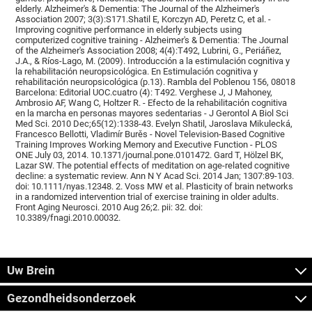
elderly. Alzheimer's & Dementia: The Journal of the Alzheimer's
Association 2007; 3(3):S171.Shatil E, Korczyn AD, Peretz C, et al. -
Improving cognitive performance in elderly subjects using
computerized cognitive training - Alzheimer's & Dementia: The Journal
of the Alzheimer's Association 2008; 4(4):T492, Lubrini, G., Periáñez,
J.A., & Ríos-Lago, M. (2009). Introducción a la estimulación cognitiva y
la rehabilitación neuropsicológica. En Estimulación cognitiva y
rehabilitación neuropsicológica (p.13). Rambla del Poblenou 156, 08018
Barcelona: Editorial UOC.cuatro (4): T492. Verghese J, J Mahoney,
Ambrosio AF, Wang C, Holtzer R. - Efecto de la rehabilitación cognitiva
en la marcha en personas mayores sedentarias - J Gerontol A Biol Sci
Med Sci. 2010 Dec;65(12):1338-43. Evelyn Shatil, Jaroslava Mikulecká,
Francesco Bellotti, Vladimír Burěs - Novel Television-Based Cognitive
Training Improves Working Memory and Executive Function - PLOS
ONE July 03, 2014. 10.1371/journal.pone.0101472. Gard T, Hölzel BK,
Lazar SW. The potential effects of meditation on age-related cognitive
decline: a systematic review. Ann N Y Acad Sci. 2014 Jan; 1307:89-103.
doi: 10.1111/nyas.12348. 2. Voss MW et al. Plasticity of brain networks
in a randomized intervention trial of exercise training in older adults.
Front Aging Neurosci. 2010 Aug 26;2. pii: 32. doi:
10.3389/fnagi.2010.00032.
Uw Brein
Gezondheidsonderzoek