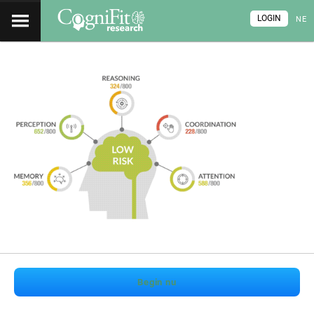
LOGIN
NE
Begin nu