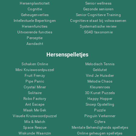
Hersenplasticiteit
Senior wellness
Cognitie
Gezonde senioren
Geheugenverlies
Senior Cognitieve Training
Intellectuele Beperkingen
Cognitieve staat bij volwassenen
Hersenfuncties
Systematische review
Uitvoerende functies
SG4D taxonomie
Perceptie
Aandacht
Hersenspelletjes
Schaken Online
Melodisch Tennis
Mini Kruiswoordpuzzel
Geklutst
Fruit Frenzy
Vind Je Huisdier
Pipe Panic
Melodie Chaos
Crystal Miner
Kleurenroes
Solitaire
3D Kunst Puzzels
Robo Factory
Happy Hopper
Ant Escape
Snoep Opstelling
Maak Me Gek
Puzzle
Visuele Kruiswoordpuzzel
Pinguïn Verkenner
Mix & Match
Cijfers
Space Rescue
Mentale Behendigheids spelletjes
Wiskunde Waanzin
Online geheugen spelletjes