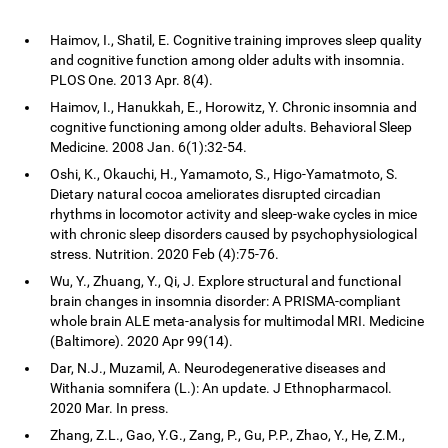
Haimov, I., Shatil, E. Cognitive training improves sleep quality
and cognitive function among older adults with insomnia.
PLOS One. 2013 Apr. 8(4).
Haimov, I., Hanukkah, E., Horowitz, Y. Chronic insomnia and
cognitive functioning among older adults. Behavioral Sleep
Medicine. 2008 Jan. 6(1):32-54.
Oshi, K., Okauchi, H., Yamamoto, S., Higo-Yamatmoto, S.
Dietary natural cocoa ameliorates disrupted circadian
rhythms in locomotor activity and sleep-wake cycles in mice
with chronic sleep disorders caused by psychophysiological
stress. Nutrition. 2020 Feb (4):75-76.
Wu, Y., Zhuang, Y., Qi, J. Explore structural and functional
brain changes in insomnia disorder: A PRISMA-compliant
whole brain ALE meta-analysis for multimodal MRI. Medicine
(Baltimore). 2020 Apr 99(14).
Dar, N.J., Muzamil, A. Neurodegenerative diseases and
Withania somnifera (L.): An update. J Ethnopharmacol.
2020 Mar. In press.
Zhang, Z.L., Gao, Y.G., Zang, P., Gu, P.P., Zhao, Y., He, Z.M.,