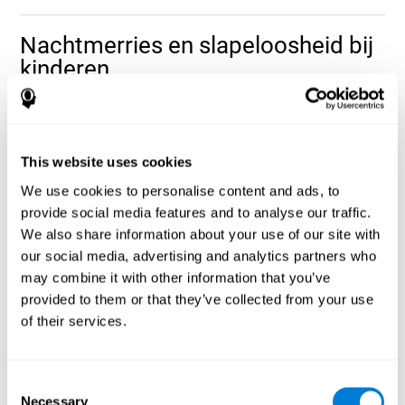
Nachtmerries en slapeloosheid bij
kinderen
Veel kinderen hebben nachtmerries.
Tijdens deze episodes,
zitten ze plotseling rechtop in bed en beginnen te huilen of
paniek of angst
schreeuwen, tekenen van
. Niet zoals bij
This website uses cookies
nachtmerries, is het moeilijk om een kind wakker te maken als die
nachtangst heeft. Als u in staat bent om ze wakker te krijgen,
We use cookies to personalise content and ads, to
zullen ze verward en gedesoriënteerd zijn, zonder te beseffen wat
provide social media features and to analyse our traffic.
er gebeurd is.
We also share information about your use of our site with
Als een kind nachtmerries heeft, betekent dit niet dat ze
our social media, advertising and analytics partners who
geestelijke gezondheids-of psychische problemen hebben. Deze
may combine it with other information that you’ve
vermoeidheid, emotionele
episodes kunnen het gevolg zijn van
spanningen
of traumatische gebeurtenissen, zoals het verlies
provided to them or that they’ve collected from your use
van een familielid of iemand die dicht bij hen stond. Genetische en
of their services.
erfelijke factoren kunnen ook een rol spelen.
Om nachtmerries te kunnen controleren, moeten zij hun
natuurlijke loop kunnen nemen, maar altijd onder supervisie. Het
Consent
is belangrijk om het gedrag van het kind in acht te nemen, terwijl
Necessary
Selection