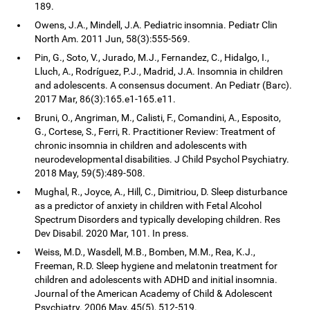
189.
Owens, J.A., Mindell, J.A. Pediatric insomnia. Pediatr Clin
North Am. 2011 Jun, 58(3):555-569.
Pin, G., Soto, V., Jurado, M.J., Fernandez, C., Hidalgo, I.,
Lluch, A., Rodríguez, P.J., Madrid, J.A. Insomnia in children
and adolescents. A consensus document. An Pediatr (Barc).
2017 Mar, 86(3):165.e1-165.e11.
Bruni, O., Angriman, M., Calisti, F., Comandini, A., Esposito,
G., Cortese, S., Ferri, R. Practitioner Review: Treatment of
chronic insomnia in children and adolescents with
neurodevelopmental disabilities. J Child Psychol Psychiatry.
2018 May, 59(5):489-508.
Mughal, R., Joyce, A., Hill, C., Dimitriou, D. Sleep disturbance
as a predictor of anxiety in children with Fetal Alcohol
Spectrum Disorders and typically developing children. Res
Dev Disabil. 2020 Mar, 101. In press.
Weiss, M.D., Wasdell, M.B., Bomben, M.M., Rea, K.J.,
Freeman, R.D. Sleep hygiene and melatonin treatment for
children and adolescents with ADHD and initial insomnia.
Journal of the American Academy of Child & Adolescent
Psychiatry. 2006 May, 45(5), 512-519.