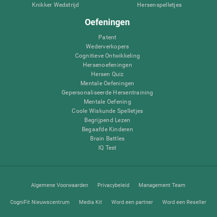
Knikker Wedstrijd
Hersenspelletjes
Oefeningen
Patent
Wederverkopers
Cognitieve Ontwikkeling
Hersenoefeningen
Hersen Quiz
Mentale Oefeningen
Gepersonaliseerde Hersentraining
Mentale Oefening
Coole Wiskunde Spelletjes
Begrijpend Lezen
Begaafde Kinderen
Brain Battles
IQ Test
Algemene Voorwaarden
Privacybeleid
Management Team
CogniFit Nieuwscentrum
Media Kit
Word een partner
Word een Reseller