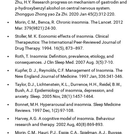
Zhu, H.Y. Research progress on mechanism of gastrodin and
p-hydroxybenzyl alcohol on central nervous system.
Zhongguo Zhong yao Za Zhi. 2020 Jan 45(2):312-220.
Morin, C.M., Benca, R. Chronic insomnia. The Lancet. 2012
Mar. 379(9821):24-30.
Stoller, M. K. Economic effects of insomnia. Clinical
Therapeutics: The International Peer-Reviewed Journal of
Drug Therapy. 1994. 16(5), 873–897.
Roth, T. Insomnia: Definition, prevalence, etiology, and
consequences. J Clin Sleep Med. 2007 Aug. 3(5):7-10.
Kupfer, D. J., Reynolds, C.F. Management of Insomnia. The
New England Journal of Medicine. 1997 Jan, 336:341-346.
Taylor, D.J., Lichtenstein, K.L., Durrence, H.H., Reidel, B.W.,
Bush, A.J. Epidemiology of insomnia, depression, and
anxiety. Sleep. 2005 Nov, 28(1):1457-1464.
Bonnet, M.H. Hyperarousal and insomnia. Sleep Medicine
Reviews. 1997 Dec, 1(2):97-108.
Harvey, A.G. A cognitive model of insomnia. Behaviour
research and therapy. 2002 Aug, 40(8):869-893.
Morin, C.M., Hauri, P.J., Espie, C.A., Spielman, A.J., Buysse,