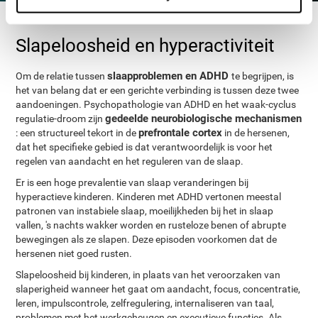
Slapeloosheid en hyperactiviteit
slaapproblemen en ADHD
Om de relatie tussen
te begrijpen, is
het van belang dat er een gerichte verbinding is tussen deze twee
aandoeningen. Psychopathologie van ADHD en het waak-cyclus
gedeelde neurobiologische mechanismen
regulatie-droom zijn
prefrontale cortex
: een structureel tekort in de
in de hersenen,
dat het specifieke gebied is dat verantwoordelijk is voor het
regelen van aandacht en het reguleren van de slaap.
Er is een hoge prevalentie van slaap veranderingen bij
hyperactieve kinderen. Kinderen met ADHD vertonen meestal
patronen van instabiele slaap, moeilijkheden bij het in slaap
vallen, 's nachts wakker worden en rusteloze benen of abrupte
bewegingen als ze slapen. Deze episoden voorkomen dat de
hersenen niet goed rusten.
Slapeloosheid bij kinderen, in plaats van het veroorzaken van
slaperigheid wanneer het gaat om aandacht, focus, concentratie,
leren, impulscontrole, zelfregulering, internaliseren van taal,
problemen met het werkgeheugen en executieve functies. Als