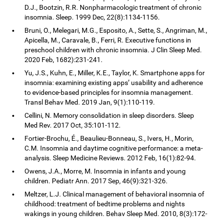
D.J., Bootzin, R.R. Nonpharmacologic treatment of chronic
insomnia. Sleep. 1999 Dec, 22(8):1134-1156.
Bruni, O., Melegari, M.G., Esposito, A., Sette, S., Angriman, M.,
Apicella, M., Caravale, B., Ferri, R. Executive functions in
preschool children with chronic insomnia. J Clin Sleep Med.
2020 Feb, 1682):231-241.
Yu, J.S., Kuhn, E., Miller, K.E., Taylor, K. Smartphone apps for
insomnia: examining existing apps’ usability and adherence
to evidence-based principles for insomnia management.
Transl Behav Med. 2019 Jan, 9(1):110-119.
Cellini, N. Memory consolidation in sleep disorders. Sleep
Med Rev. 2017 Oct, 35:101-112.
Fortier-Brochu, É., Beaulieu-Bonneau, S., Ivers, H., Morin,
C.M. Insomnia and daytime cognitive performance: a meta-
analysis. Sleep Medicine Reviews. 2012 Feb, 16(1):82-94.
Owens, J.A., Morre, M. Insomnia in infants and young
children. Pediatr Ann. 2017 Sep, 46(9):321-326.
Meltzer, L.J. Clinical management of behavioral insomnia of
childhood: treatment of bedtime problems and nights
wakings in young children. Behav Sleep Med. 2010, 8(3):172-