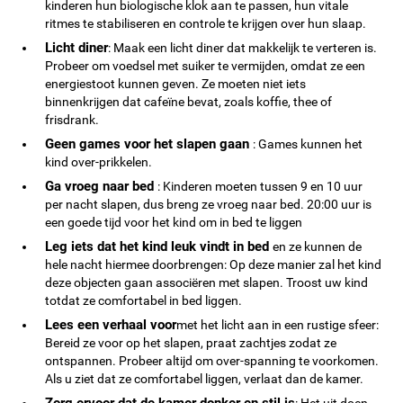
kinderen hun biologische klok aan te passen, hun vitale
ritmes te stabiliseren en controle te krijgen over hun slaap.
Licht diner
: Maak een licht diner dat makkelijk te verteren is.
Probeer om voedsel met suiker te vermijden, omdat ze een
energiestoot kunnen geven. Ze moeten niet iets
binnenkrijgen dat cafeïne bevat, zoals koffie, thee of
frisdrank.
Geen games voor het slapen gaan
: Games kunnen het
kind over-prikkelen.
Ga vroeg naar bed
: Kinderen moeten tussen 9 en 10 uur
per nacht slapen, dus breng ze vroeg naar bed. 20:00 uur is
een goede tijd voor het kind om in bed te liggen
Leg iets dat het kind leuk vindt in bed
en ze kunnen de
hele nacht hiermee doorbrengen: Op deze manier zal het kind
deze objecten gaan associëren met slapen. Troost uw kind
totdat ze comfortabel in bed liggen.
Lees een verhaal voor
met het licht aan in een rustige sfeer:
Bereid ze voor op het slapen, praat zachtjes zodat ze
ontspannen. Probeer altijd om over-spanning te voorkomen.
Als u ziet dat ze comfortabel liggen, verlaat dan de kamer.