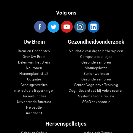
Volg ons
Uw Brein
Gezondheidsonderzoek
Brein en Gedachten
Validatie van digitale therapieën
Over Uw Brein
Computerspelletjes
Delen van het Brein
Gezonde senioren
Neuronen
Marinepiloten
Hersenplasticiteit
Senior wellness
Cognitie
Gezonde senioren
Geheugenverlies
Senior Cognitieve Training
Intellectuele Beperkingen
Cognitieve staat bij volwassenen
Hersenfuncties
Systematische review
Uitvoerende functies
SG4D taxonomie
Perceptie
Aandacht
Hersenspelletjes
Schaken Online
Melodisch Tennis