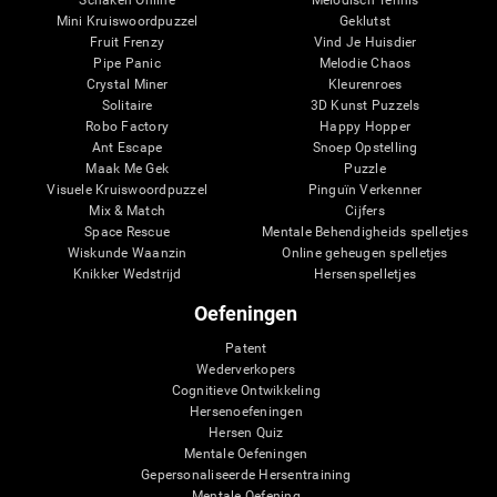
Mini Kruiswoordpuzzel
Geklutst
Fruit Frenzy
Vind Je Huisdier
Pipe Panic
Melodie Chaos
Crystal Miner
Kleurenroes
Solitaire
3D Kunst Puzzels
Robo Factory
Happy Hopper
Ant Escape
Snoep Opstelling
Maak Me Gek
Puzzle
Visuele Kruiswoordpuzzel
Pinguïn Verkenner
Mix & Match
Cijfers
Space Rescue
Mentale Behendigheids spelletjes
Wiskunde Waanzin
Online geheugen spelletjes
Knikker Wedstrijd
Hersenspelletjes
Oefeningen
Patent
Wederverkopers
Cognitieve Ontwikkeling
Hersenoefeningen
Hersen Quiz
Mentale Oefeningen
Gepersonaliseerde Hersentraining
Mentale Oefening