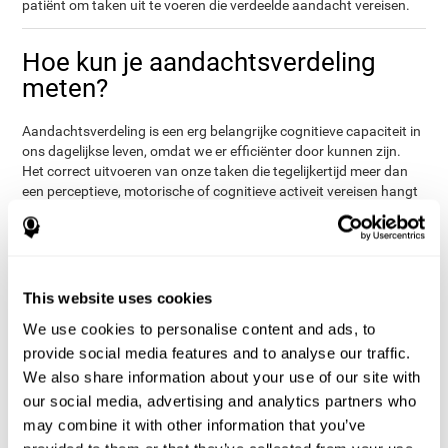
patiënt om taken uit te voeren die verdeelde aandacht vereisen.
Hoe kun je aandachtsverdeling
meten?
Aandachtsverdeling is een erg belangrijke cognitieve capaciteit in
ons dagelijkse leven, omdat we er efficiënter door kunnen zijn.
Het correct uitvoeren van onze taken die tegelijkertijd meer dan
een perceptieve, motorische of cognitieve activeit vereisen hangt
direct van onze aandachtsverdeling af. Het evalueren van
aandachtsverdeling kan nuttig zijn in bepaalde vakgebieden,
waar aandachtsverdeling essentieel is( chauffeurs, atleten, etc).
Het kan ook helpen op academisch niveau (als een student meer
tijd nodig heeft om aantekeningen te maken of om bepaalde
This website uses cookies
taken te voltooien), of op klinisch gebied (wellicht heeft een
We use cookies to personalise content and ads, to
patiënt meer tijd nodig om alle juiste informatie te verzamelen). In
al deze gebieden kan een
cognitieve evaluatie
direct uitkomst
provide social media features and to analyse our traffic.
bieden en de gebruiker helpen zijn dagelijkse leven in een
We also share information about your use of our site with
diepgaandere context te begrijpen.
our social media, advertising and analytics partners who
Cognifit baseert zijn aandachtsverdelingstaken op de klassieke
may combine it with other information that you’ve
Stroop Test. De Gelijktijdigheidstest evalueert niet alleen de