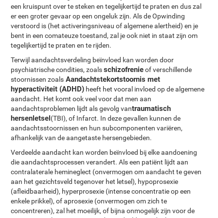
een kruispunt over te steken en tegelijkertijd te praten en dus zal
er een groter gevaar op een ongeluk zijn. Als de Opwinding
verstoord is (het activeringsniveau of algemene alertheid) en je
bent in een comateuze toestand, zal je ook niet in staat zijn om
tegelijkertijd te praten en te rijden.
Terwijl aandachtsverdeling beïnvloed kan worden door
schizofrenie
psychiatrische condities, zoals
of verschillende
Aandachtstekortstoornis met
stoornissen zoals
hyperactiviteit (ADHD)
heeft het vooral invloed op de algemene
aandacht. Het komt ook veel voor dat men aan
traumatisch
aandachtsproblemen lijdt als gevolg van
hersenletsel
(TBI), of Infarct. In deze gevallen kunnen de
aandachtsstoornissen en hun subcomponenten variëren,
afhankelijk van de aangetaste hersengebieden.
Verdeelde aandacht kan worden beïnvloed bij elke aandoening
die aandachtsprocessen verandert. Als een patiënt lijdt aan
contralaterale hemineglect (onvermogen om aandacht te geven
aan het gezichtsveld tegenover het letsel), hypoprosexie
(afleidbaarheid), hyperprosexie (intense concentratie op een
enkele prikkel), of aprosexie (onvermogen om zich te
concentreren), zal het moeilijk, of bijna onmogelijk zijn voor de