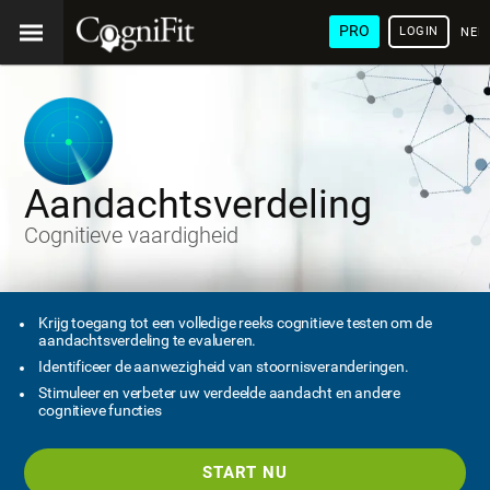
PRO
LOGIN
NED
Aandachtsverdeling
Cognitieve vaardigheid
Krijg toegang tot een volledige reeks cognitieve testen om de
aandachtsverdeling te evalueren.
Identificeer de aanwezigheid van stoornisveranderingen.
Stimuleer en verbeter uw verdeelde aandacht en andere
cognitieve functies
START NU