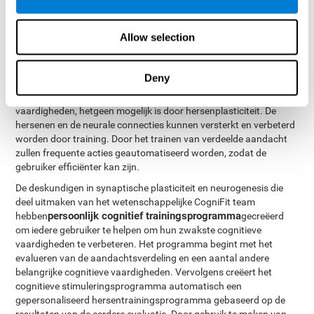
aandacht op meerder stimuleringen gelijktijdig gelegd wordt.
Tevens verbetert het de capaciteit om complexe informatie te
verwerken.
Allow selection
Het rehabilitatieprogramma voor verdeelde aandacht is
gebaseerd op de wetenschap van
neuroplasticiteit
. Cognifit
Deny
heeft een complete reeks oefeningen, ontworpen om te helpen bij
de revalidatie van verdeelde aandacht en andere cognitieve
vaardigheden, hetgeen mogelijk is door hersenplasticiteit. De
hersenen en de neurale connecties kunnen versterkt en verbeterd
worden door training. Door het trainen van verdeelde aandacht
zullen frequente acties geautomatiseerd worden, zodat de
gebruiker efficiënter kan zijn.
De deskundigen in synaptische plasticiteit en neurogenesis die
deel uitmaken van het wetenschappelijke CogniFit team
persoonlijk cognitief trainingsprogramma
hebben
gecreëerd
om iedere gebruiker te helpen om hun zwakste cognitieve
vaardigheden te verbeteren. Het programma begint met het
evalueren van de aandachtsverdeling en een aantal andere
belangrijke cognitieve vaardigheden. Vervolgens creëert het
cognitieve stimuleringsprogramma automatisch een
gepersonaliseerd hersentrainingsprogramma gebaseerd op de