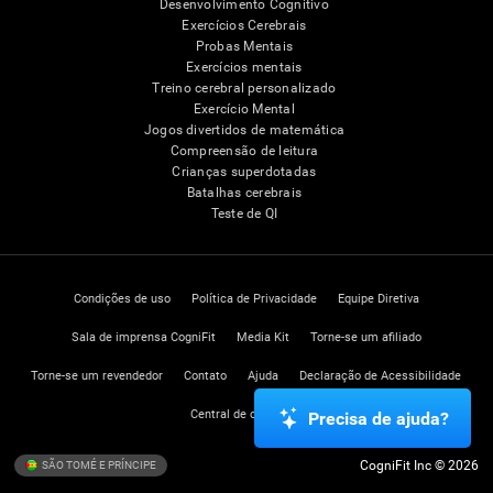
Desenvolvimento Cognitivo
Exercícios Cerebrais
Probas Mentais
Exercícios mentais
Treino cerebral personalizado
Exercício Mental
Jogos divertidos de matemática
Compreensão de leitura
Crianças superdotadas
Batalhas cerebrais
Teste de QI
Condições de uso
Política de Privacidade
Equipe Diretiva
Sala de imprensa CogniFit
Media Kit
Torne-se um afiliado
Torne-se um revendedor
Contato
Ajuda
Declaração de Acessibilidade
Central de confiança
Precisa de ajuda?
CogniFit Inc © 2026
SÃO TOMÉ E PRÍNCIPE