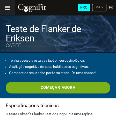
PRO
LOGIN
POR
Teste de Flanker de
Eriksen
CAT-EF
Tenha acesso a esta avaliação neuropsicológica.
Avaliação cognitiva de suas habilidades cognitivas.
Compare os resultados por faixa etária. De uma chance!
COMEÇAR AGORA
Especificações técnicas
O teste Eriksen's Flanker Test do CogniFit é uma réplica