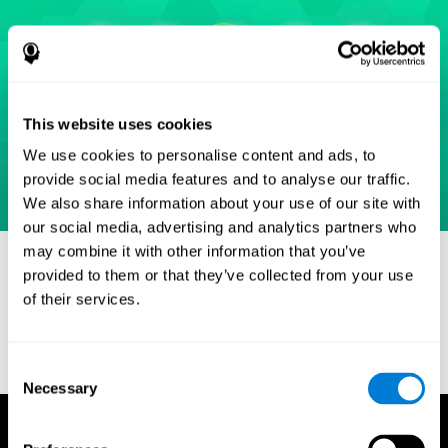
This website uses cookies
We use cookies to personalise content and ads, to
provide social media features and to analyse our traffic.
We also share information about your use of our site with
our social media, advertising and analytics partners who
may combine it with other information that you’ve
Referências
provided to them or that they’ve collected from your use
Eriksen, B. A.; Eriksen, C. W. (1974). "Effects of noise letters upon
of their services.
identification of a target letter in a non- search task". Perception
and Psychophysics. 16: 143–149. doi:10.3758/bf03203267.
Consent
Necessary
Selection