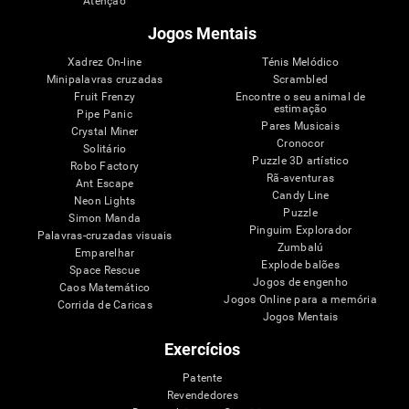
Atenção
Jogos Mentais
Xadrez On-line
Ténis Melódico
Minipalavras cruzadas
Scrambled
Fruit Frenzy
Encontre o seu animal de
estimação
Pipe Panic
Pares Musicais
Crystal Miner
Cronocor
Solitário
Puzzle 3D artístico
Robo Factory
Rã-aventuras
Ant Escape
Candy Line
Neon Lights
Puzzle
Simon Manda
Pinguim Explorador
Palavras-cruzadas visuais
Zumbalú
Emparelhar
Explode balões
Space Rescue
Jogos de engenho
Caos Matemático
Jogos Online para a memória
Corrida de Caricas
Jogos Mentais
Exercícios
Patente
Revendedores