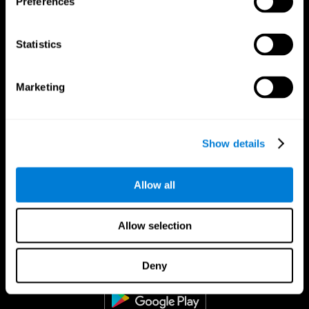
Preferences
Statistics
Marketing
Show details
Allow all
Allow selection
CogniFit Aplicação
Deny