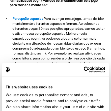
As
habilidades cognitivas que estimulamos com este jogo
para treinar a mente
são:
Percepção espacial:
Para avançar neste jogo, temos de lidar
mentalmente diferentes espaços e formas. Ao colocar as
diferentes peças 3D nas posições apropriadas, vamos testar
e ativar nossa percepção espacial. Melhorar esta
capacidade cognitiva pode nos ajudar a se tornar mais
eficiente em situações de nossas vidas diárias que exigem
compreensão adequada do ambiente ou espaço (tamanhos,
formas, distâncias ...). Por exemplo, ao realizar atividades
como leitura, para compreender a ordem ea posição de cada
letra é importante para extrair o significado do texto.
Planificação:
Para avançar neste jogo mental temos que
colocar as peças em ordem e posição específica para obter
pontos. Ao praticar este exercício, estamos a estimular e a
activar a nossa capacidade de planificação. Melhorar esta
This website uses cookies
capacidade cognitiva é fundamental para o nosso dia-a-dia,
We use cookies to personalise content and ads, to
pois permite-nos organizar e fazer planos para o futuro.
provide social media features and to analyse our traffic.
Seleccione as acções necessárias para alcançar um
We also share information about your use of our site with
objectivo, decidir sobre a ordem apropriada, atribuir a cada