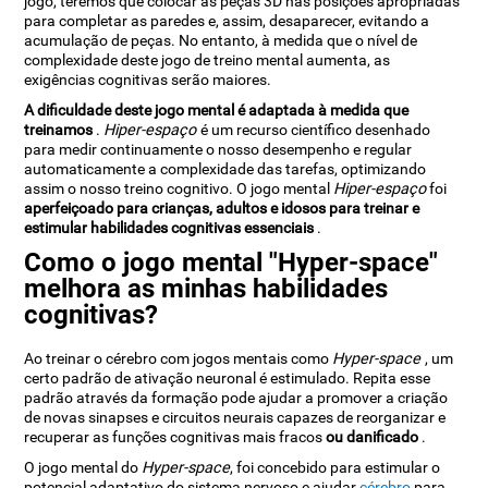
jogo, teremos que colocar as peças 3D nas posições apropriadas
para completar as paredes e, assim, desaparecer, evitando a
acumulação de peças. No entanto, à medida que o nível de
complexidade deste jogo de treino mental aumenta, as
exigências cognitivas serão maiores.
A dificuldade deste jogo mental é adaptada à medida que
treinamos
.
Hiper-espaço
é um recurso científico desenhado
para medir continuamente o nosso desempenho e regular
automaticamente a complexidade das tarefas, optimizando
assim o nosso treino cognitivo. O jogo mental
Hiper-espaço
foi
aperfeiçoado para crianças, adultos e idosos para treinar e
estimular habilidades cognitivas essenciais
.
Como o jogo mental "Hyper-space"
melhora as minhas habilidades
cognitivas?
Ao treinar o cérebro com jogos mentais como
Hyper-space
, um
certo padrão de ativação neuronal é estimulado. Repita esse
padrão através da formação pode ajudar a promover a criação
de novas sinapses e circuitos neurais capazes de reorganizar e
recuperar as funções cognitivas mais fracos
ou danificado
.
O jogo mental do
Hyper-space
, foi concebido para estimular o
potencial adaptativo do sistema nervoso e ajudar
cérebro
para