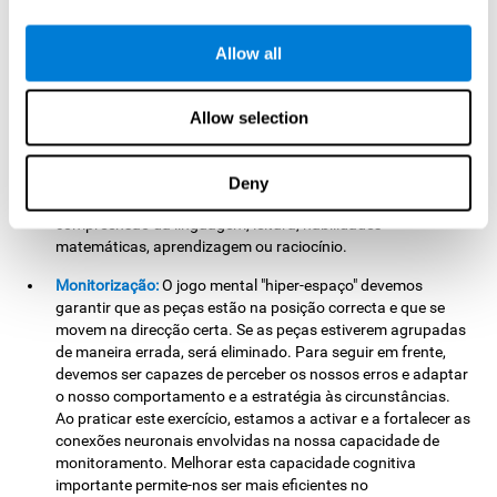
actividades manuais, como por exemplo, quando realizamos
os movimentos do lápis durante a escrita.
Allow all
Memória de trabalho:
Neste jogo de treino cerebral
precisamos da memória de trabalho para reter e manipular
mentalmente as fichas com o fim de encaixá-las
Allow selection
corretamente no espaço 3D. Ao praticar este jogo,
activamos e ajudamos a fortalecer a nossa memória de
trabalho. Melhorar esta habilidade cognitiva é essencial para
Deny
executar tarefas cognitivas complexas, como a
compreensão da linguagem, leitura, habilidades
matemáticas, aprendizagem ou raciocínio.
Monitorização:
O jogo mental "hiper-espaço" devemos
garantir que as peças estão na posição correcta e que se
movem na direcção certa. Se as peças estiverem agrupadas
de maneira errada, será eliminado. Para seguir em frente,
devemos ser capazes de perceber os nossos erros e adaptar
o nosso comportamento e a estratégia às circunstâncias.
Ao praticar este exercício, estamos a activar e a fortalecer as
conexões neuronais envolvidas na nossa capacidade de
monitoramento. Melhorar esta capacidade cognitiva
importante permite-nos ser mais eficientes no