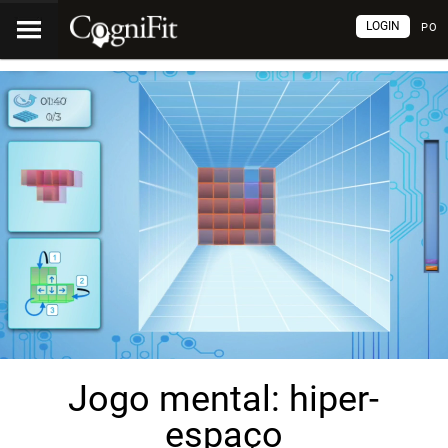
LOGIN
PO
Jogo mental: hiper-
espaço