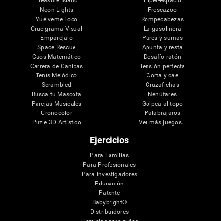
Treasure Island
Hiper-espacio
Neon Lights
Frescazoo
Vuélveme Loco
Rompecabezas
Crucigrama Visual
La gasolinera
Emparéjalo
Pares y sumas
Space Rescue
Apunta y resta
Caos Matemático
Desafío ratón
Carrera de Canicas
Tensión perfecta
Tenis Melódico
Corta y cae
Scrambled
Cruzafichas
Busca tu Mascota
Nenúfares
Parejas Musicales
Golpea al topo
Cronocolor
Palabrájaros
Puzle 3D Artístico
Ver más juegos...
Ejercicios
Para Familias
Para Profesionales
Para investigadores
Educación
Patente
Babybright®
Distribuidores