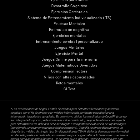
Ejercicios para niños
Desarrollo Cognitivo
Ejercicios Cerebrales
Sistema de Entrenamiento Individualizado (ITS)
Pruebas Mentales
Estimulación cognitiva
Ejercicios mentales
Entrenamiento cerebral personalizado
Juegos Mentales
Ejercicio Mental
Juegos Online para la memoria
Juegos Matemáticos Divertidos
Comprensión lectora
Niños con altas capacidades
Retos mentales
CI Test
* Las evaluaciones de CogniFit están diseñadas para detectar alteraciones y deterioro
cognitivo con el fin de ofrecer a un médico información pertinente para diseñar una
intervención terapéutica apropiada. En un entorno clínico, los resultados de CogniFit (cuando
son interpretados por un profesional de la salud cualificado), se pueden utilizar como ayuda
para determinar si un individuo debe ser dirigido a una posterior evaluación neuropsicológica
(por ejemplo, un examen neuropsicológico completo). CogniFit no ofrece directamente un
diagnóstico médico de ningún tipo. Un diagnóstico de TDAH, dislexia, demencia o enfermedad
similar sólo puede ser realizada por un médico o psicólogo cualificado teniendo en cuenta una
amplia gama de posibles factores. De acuerdo al uso indicado, CogniFit no indica que esta