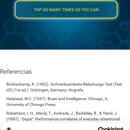
Referencias
Brickenkamp, R. (1962). Aufmerksamkeits-Belastungs-Test (Test
d2) (1st ed.). Göttingen, Germany: Hogrefe.
Halstead, W.C. (1947). Brain and Intelligence. Chicago, IL:
University of Chicago Press.
Robertson, I. H., Manly, T., Andrade, J., Baddeley, B., & Yiend, J.
(1997). `Oops!’: Performance correlates of everyday attentional
failures in traumatic brain injured and normal subjects.