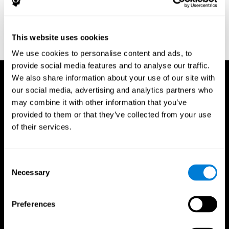
Neuropsychologia, 35(6), 747-758.
https://doi.org/10.1016/s0028-3932(97)00015-8
Treisman, A., & Gelade, G. A. (1980). A feature-integration theory
This website uses cookies
of attention. CognitivePsychology , 12 (1), 97-136.
https://doi.org/10.1016/0010-0285(80)90005-5
We use cookies to personalise content and ads, to
provide social media features and to analyse our traffic.
We also share information about your use of our site with
our social media, advertising and analytics partners who
may combine it with other information that you’ve
provided to them or that they’ve collected from your use
of their services.
Consent
Necessary
Selection
Preferences