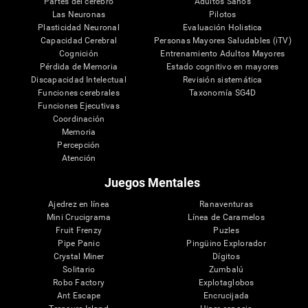
Partes del cerebro
Adultos Sanos
Las Neuronas
Pilotos
Plasticidad Neuronal
Evaluación Holistica
Capacidad Cerebral
Personas Mayores Saludables (iTV)
Cognición
Entrenamiento Adultos Mayores
Pérdida de Memoria
Estado cognitivo en mayores
Discapacidad Intelectual
Revisión sistemática
Funciones cerebrales
Taxonomía SG4D
Funciones Ejecutivas
Coordinación
Memoria
Percepción
Atención
Juegos Mentales
Ajedrez en línea
Ranaventuras
Mini Crucigrama
Línea de Caramelos
Fruit Frenzy
Puzles
Pipe Panic
Pingüino Explorador
Crystal Miner
Dígitos
Solitario
Zumbalú
Robo Factory
Explotaglobos
Ant Escape
Encrucijada