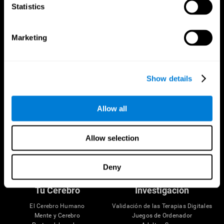
Statistics
CogniFit App
Marketing
Show details
Allow all
Allow selection
Síguenos en
Deny
Tu Cerebro
Investigación
El Cerebro Humano
Validación de las Terapias Digitales
Mente y Cerebro
Juegos de Ordenador