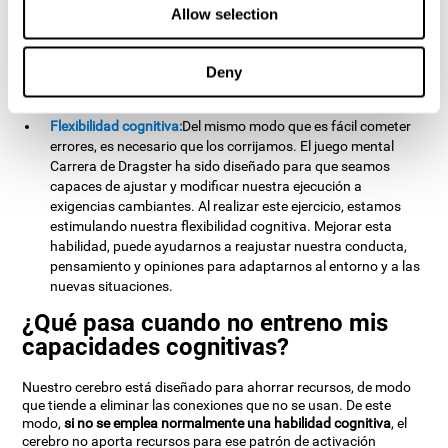
ayudarnos a ser más eficientes en las diversas actividades
Allow selection
del día a día que requieren de esta capacidad, como
desplazarnos por nuestro entorno, o realizar actividades
más específicas, como puede ser, situar correctamente los
Deny
ladrillos en una construcción.
Flexibilidad cognitiva:
Del mismo modo que es fácil cometer
errores, es necesario que los corrijamos. El juego mental
Carrera de Dragster ha sido diseñado para que seamos
capaces de ajustar y modificar nuestra ejecución a
exigencias cambiantes. Al realizar este ejercicio, estamos
estimulando nuestra flexibilidad cognitiva. Mejorar esta
habilidad, puede ayudarnos a reajustar nuestra conducta,
pensamiento y opiniones para adaptarnos al entorno y a las
nuevas situaciones.
¿Qué pasa cuando no entreno mis
capacidades cognitivas?
Nuestro cerebro está diseñado para ahorrar recursos, de modo
que tiende a eliminar las conexiones que no se usan. De este
modo,
si no se emplea normalmente una habilidad cognitiva
, el
cerebro no aporta recursos para ese patrón de activación