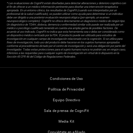
* Las evaluaciones de CogniFit están diseñadas para detectar alteraciones y deterioro cognitivo con
el fin de ofrecer a un médico información pertinente para diseñar una intervención terapéutica
apropiada. En un entorno clínico, los resultados de CogniFit (cuando son interpretados por un
profesional de la salud cualificado), se pueden utilizar como ayuda para determinar si un individuo
debe ser dirigido a una posterior evaluación neuropsicológica (por ejemplo, un examen
neuropsicológico completo). CogniFit no ofrece directamente un diagnóstico médico de ningún tipo.
Un diagnóstico de TDAH, dislexia, demencia o enfermedad similar sólo puede ser realizada por un
médico o psicólogo cualificado teniendo en cuenta una amplia gama de posibles factores. De
acuerdo al uso indicado, CogniFit no indica que esta herramienta sea o deba ser considerada como
un dispositivo médico certicado por la FDA. El producto puede ser utilizado para estudios de
investigación en cualquier campo de investigación relacionado con la cognición. Si se utiliza para
fines de investigación, todo uso del producto debe hacerse en los sujetos humanos apropiados
conforme al procedimiento dictado por el centro de investigación y será una obligación por parte del
investigador. Todas estas protecciones para el sujeto humano nunca no podrán ser, en ningún caso,
inferiores a las requeridas para cualquier sujeto de investigación en virtud de lo dispuesto en la
Sección 45 CFR 46 del Código de Regulaciones Federales.
Condiciones de Uso
Política de Privacidad
Equipo Directivo
Sala de prensa de CogniFit
Media Kit
Conviértete en afiliado