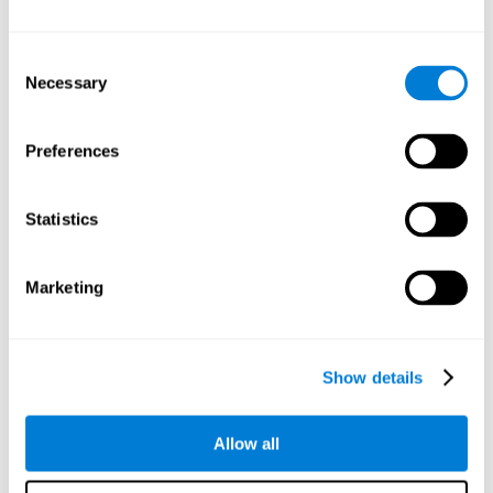
nuestra vida diaria que requieran detectar, procesar y dar
respuesta a un estímulo. Como por ejemplo, cuando
estamos conduciendo y de repente se nos cruza un peatón.
Consent
Necessary
Selection
Monitorización:
Es fácil cometer errores en la Carrera de
Dragster, tanto si pulsas el botón demasiado temprano,
como demasiado tarde. Por eso es importante ser
Preferences
consciente de qué error se está cometiendo para poder
corregirlo en la siguiente carrera. Al realizar este ejercicio,
estamos entrenando nuestra capacidad de monitorización.
Statistics
Mejorar esta habilidad cognitiva puede ayudarnos, por
ejemplo, a darnos cuenta de nuestros errores durante un
examen o detectar fallos de ortografía en un texto.
Marketing
Otras capacidades cognitivas
relevantes son:
Show details
Percepción espacial:
Esta capacidad cognitiva es esencial
para saber cuánto falta para llegar al final del recorrido y si
Allow all
vas a chocar o no. Por tanto, entrenar la percepción espacial
mediante este ejercicio de estimulación cognitiva, puede