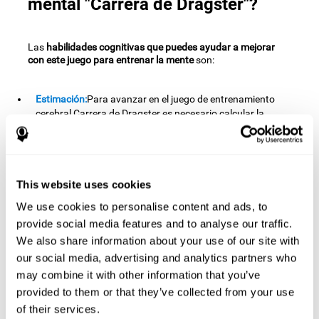
mental "Carrera de Dragster"?
Las
habilidades cognitivas que puedes ayudar a mejorar
con este juego para entrenar la mente
son:
Estimación:
Para avanzar en el juego de entrenamiento
cerebral Carrera de Dragster es necesario calcular la
distancia a meta y ser capaces de pulsar el botón de frenado
en el momento preciso. Al realizar esta actividad, estamos
entrenando nuestra capacidad de estimación. Mejorar esta
habilidad cognitiva puede ayudarnos a ser más certeros en
This website uses cookies
ciertas situaciones de nuestro día a día que requieren una
predicción de velocidad, distancia, recorrido, peso... como
We use cookies to personalise content and ads, to
puede ser, realizar un adelantamiento exitoso de un vehículo.
provide social media features and to analyse our traffic.
Tiempo de reacción:
Este juego mental ha sido diseñado
We also share information about your use of our site with
para que tengamos que pulsar rápidamente el botón de
our social media, advertising and analytics partners who
arranque en cuanto se abra el semáforo. Al realizar esta
may combine it with other information that you’ve
actividad, estamos entrenando nuestro tiempo de reacción.
provided to them or that they’ve collected from your use
Mejorar esta habilidad cognitiva puede ayudarnos a
of their services.
reaccionar mejor y más rápido en múltiples situaciones de