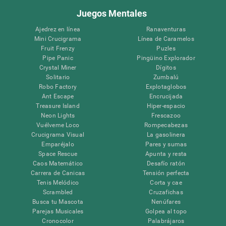
Juegos Mentales
Ajedrez en línea
Ranaventuras
Mini Crucigrama
Línea de Caramelos
Fruit Frenzy
Puzles
Pipe Panic
Pingüino Explorador
Crystal Miner
Dígitos
Solitario
Zumbalú
Robo Factory
Explotaglobos
Ant Escape
Encrucijada
Treasure Island
Hiper-espacio
Neon Lights
Frescazoo
Vuélveme Loco
Rompecabezas
Crucigrama Visual
La gasolinera
Emparéjalo
Pares y sumas
Space Rescue
Apunta y resta
Caos Matemático
Desafío ratón
Carrera de Canicas
Tensión perfecta
Tenis Melódico
Corta y cae
Scrambled
Cruzafichas
Busca tu Mascota
Nenúfares
Parejas Musicales
Golpea al topo
Cronocolor
Palabrájaros