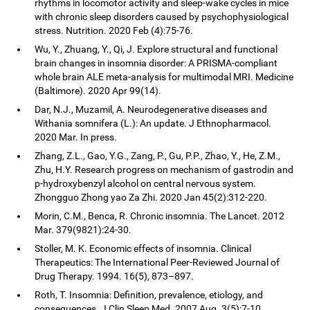
rhythms in locomotor activity and sleep-wake cycles in mice
with chronic sleep disorders caused by psychophysiological
stress. Nutrition. 2020 Feb (4):75-76.
Wu, Y., Zhuang, Y., Qi, J. Explore structural and functional
brain changes in insomnia disorder: A PRISMA-compliant
whole brain ALE meta-analysis for multimodal MRI. Medicine
(Baltimore). 2020 Apr 99(14).
Dar, N.J., Muzamil, A. Neurodegenerative diseases and
Withania somnifera (L.): An update. J Ethnopharmacol.
2020 Mar. In press.
Zhang, Z.L., Gao, Y.G., Zang, P., Gu, P.P., Zhao, Y., He, Z.M.,
Zhu, H.Y. Research progress on mechanism of gastrodin and
p-hydroxybenzyl alcohol on central nervous system.
Zhongguo Zhong yao Za Zhi. 2020 Jan 45(2):312-220.
Morin, C.M., Benca, R. Chronic insomnia. The Lancet. 2012
Mar. 379(9821):24-30.
Stoller, M. K. Economic effects of insomnia. Clinical
Therapeutics: The International Peer-Reviewed Journal of
Drug Therapy. 1994. 16(5), 873–897.
Roth, T. Insomnia: Definition, prevalence, etiology, and
consequences. J Clin Sleep Med. 2007 Aug. 3(5):7-10.