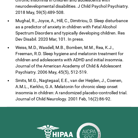
neurodevelopmental disabilities. J Child Psychol Psychiatry.
2018 May, 59(5):489-508.
Mughal, R., Joyce, A., Hill, C., Dimitriou, D. Sleep disturbance
as a predictor of anxiety in children with Fetal Alcohol
Spectrum Disorders and typically developing children. Res
Dev Disabil. 2020 Mar, 101. In press.
Weiss, M.D., Wasdell, M.B., Bomben, M.M., Rea, K.J.,
Freeman, R.D. Sleep hygiene and melatonin treatment for
children and adolescents with ADHD and initial insomnia.
Journal of the American Academy of Child & Adolescent
Psychiatry. 2006 May, 45(5), 512-519.
Smits, M.G., Nagtegaal, E.E., van der Heijden, J., Coenen,
A.M.L., Kerkho, G.A. Melatonin for chronic sleep onset
insomnia in children: A randomized placebo-controlled trial.
Journal of Child Neurology. 2001 Feb, 16(2):86-92.