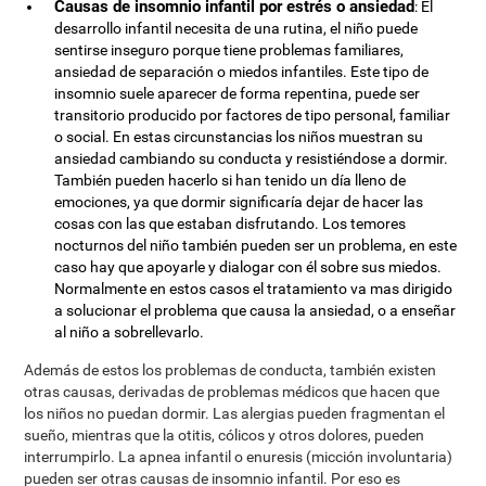
Causas de insomnio infantil por estrés o ansiedad
: El
desarrollo infantil necesita de una rutina, el niño puede
sentirse inseguro porque tiene problemas familiares,
ansiedad de separación o miedos infantiles. Este tipo de
insomnio suele aparecer de forma repentina, puede ser
transitorio producido por factores de tipo personal, familiar
o social. En estas circunstancias los niños muestran su
ansiedad cambiando su conducta y resistiéndose a dormir.
También pueden hacerlo si han tenido un día lleno de
emociones, ya que dormir significaría dejar de hacer las
cosas con las que estaban disfrutando. Los temores
nocturnos del niño también pueden ser un problema, en este
caso hay que apoyarle y dialogar con él sobre sus miedos.
Normalmente en estos casos el tratamiento va mas dirigido
a solucionar el problema que causa la ansiedad, o a enseñar
al niño a sobrellevarlo.
Además de estos los problemas de conducta, también existen
otras causas, derivadas de problemas médicos que hacen que
los niños no puedan dormir. Las alergias pueden fragmentan el
sueño, mientras que la otitis, cólicos y otros dolores, pueden
interrumpirlo. La apnea infantil o enuresis (micción involuntaria)
pueden ser otras causas de insomnio infantil. Por eso es