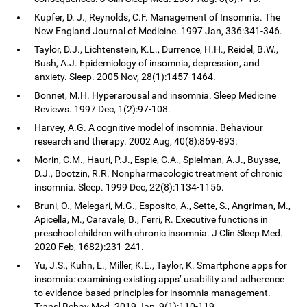
Kupfer, D. J., Reynolds, C.F. Management of Insomnia. The
New England Journal of Medicine. 1997 Jan, 336:341-346.
Taylor, D.J., Lichtenstein, K.L., Durrence, H.H., Reidel, B.W.,
Bush, A.J. Epidemiology of insomnia, depression, and
anxiety. Sleep. 2005 Nov, 28(1):1457-1464.
Bonnet, M.H. Hyperarousal and insomnia. Sleep Medicine
Reviews. 1997 Dec, 1(2):97-108.
Harvey, A.G. A cognitive model of insomnia. Behaviour
research and therapy. 2002 Aug, 40(8):869-893.
Morin, C.M., Hauri, P.J., Espie, C.A., Spielman, A.J., Buysse,
D.J., Bootzin, R.R. Nonpharmacologic treatment of chronic
insomnia. Sleep. 1999 Dec, 22(8):1134-1156.
Bruni, O., Melegari, M.G., Esposito, A., Sette, S., Angriman, M.,
Apicella, M., Caravale, B., Ferri, R. Executive functions in
preschool children with chronic insomnia. J Clin Sleep Med.
2020 Feb, 1682):231-241.
Yu, J.S., Kuhn, E., Miller, K.E., Taylor, K. Smartphone apps for
insomnia: examining existing apps’ usability and adherence
to evidence-based principles for insomnia management.
Transl Behav Med. 2019 Jan, 9(1):110-119.