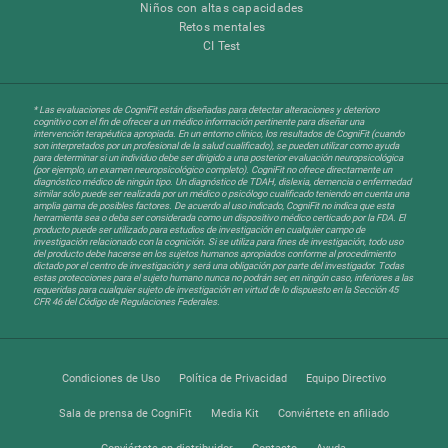
Niños con altas capacidades
Retos mentales
CI Test
* Las evaluaciones de CogniFit están diseñadas para detectar alteraciones y deterioro
cognitivo con el fin de ofrecer a un médico información pertinente para diseñar una
intervención terapéutica apropiada. En un entorno clínico, los resultados de CogniFit (cuando
son interpretados por un profesional de la salud cualificado), se pueden utilizar como ayuda
para determinar si un individuo debe ser dirigido a una posterior evaluación neuropsicológica
(por ejemplo, un examen neuropsicológico completo). CogniFit no ofrece directamente un
diagnóstico médico de ningún tipo. Un diagnóstico de TDAH, dislexia, demencia o enfermedad
similar sólo puede ser realizada por un médico o psicólogo cualificado teniendo en cuenta una
amplia gama de posibles factores. De acuerdo al uso indicado, CogniFit no indica que esta
herramienta sea o deba ser considerada como un dispositivo médico certicado por la FDA. El
producto puede ser utilizado para estudios de investigación en cualquier campo de
investigación relacionado con la cognición. Si se utiliza para fines de investigación, todo uso
del producto debe hacerse en los sujetos humanos apropiados conforme al procedimiento
dictado por el centro de investigación y será una obligación por parte del investigador. Todas
estas protecciones para el sujeto humano nunca no podrán ser, en ningún caso, inferiores a las
requeridas para cualquier sujeto de investigación en virtud de lo dispuesto en la Sección 45
CFR 46 del Código de Regulaciones Federales.
Condiciones de Uso
Política de Privacidad
Equipo Directivo
Sala de prensa de CogniFit
Media Kit
Conviértete en afiliado
Conviértete en distribuidor
Contacto
Ayuda