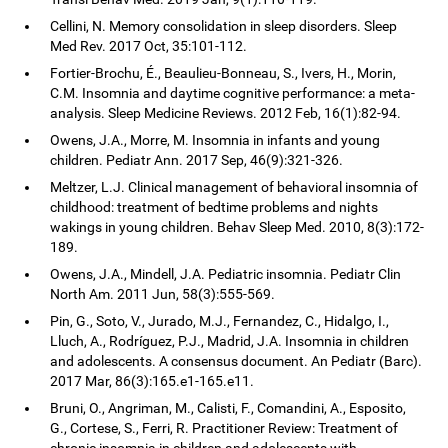
Cellini, N. Memory consolidation in sleep disorders. Sleep
Med Rev. 2017 Oct, 35:101-112.
Fortier-Brochu, É., Beaulieu-Bonneau, S., Ivers, H., Morin,
C.M. Insomnia and daytime cognitive performance: a meta-
analysis. Sleep Medicine Reviews. 2012 Feb, 16(1):82-94.
Owens, J.A., Morre, M. Insomnia in infants and young
children. Pediatr Ann. 2017 Sep, 46(9):321-326.
Meltzer, L.J. Clinical management of behavioral insomnia of
childhood: treatment of bedtime problems and nights
wakings in young children. Behav Sleep Med. 2010, 8(3):172-
189.
Owens, J.A., Mindell, J.A. Pediatric insomnia. Pediatr Clin
North Am. 2011 Jun, 58(3):555-569.
Pin, G., Soto, V., Jurado, M.J., Fernandez, C., Hidalgo, I.,
Lluch, A., Rodríguez, P.J., Madrid, J.A. Insomnia in children
and adolescents. A consensus document. An Pediatr (Barc).
2017 Mar, 86(3):165.e1-165.e11.
Bruni, O., Angriman, M., Calisti, F., Comandini, A., Esposito,
G., Cortese, S., Ferri, R. Practitioner Review: Treatment of
chronic insomnia in children and adolescents with