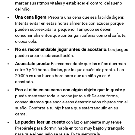
marcar sus ritmos vitales y establecer el control del sueño
del niño.
Una cena ligera
: Prepara una cena que sea fácil de digerir.
Intenta evitar en estas horas alimentos con azúcar porque
pueden sobreexcitar al pequeño. Tampoco se deben
consumir alimentos que contengan cafeína como el café, té,
o coca cola.
No es recomendable jugar antes de acostarlo
: Los juegos
pueden crearle sobreexcitación.
Acuéstale pronto
: Es recomendable que los niños duerman
entre 9 y 10 horas diarias, por lo que acuéstale pronto. Las
20:00h es una buena hora para que un niño ya esté
acostado.
Pon al niño en su cama con algún objeto que le guste
y
pueda mantener toda la noche junto a él: De esta forma,
conseguiremos que asocie esos determinados objetos con el
sueño. Conforta a tu hijo hasta que esté tranquilo en su
cama.
Le puedes leer un cuento
con luz o ambiente muy tenue:
Prepárale para dormir, habla en tono muy bajito y tranquilo
para que el pequeño se relaje. Evita siempre la