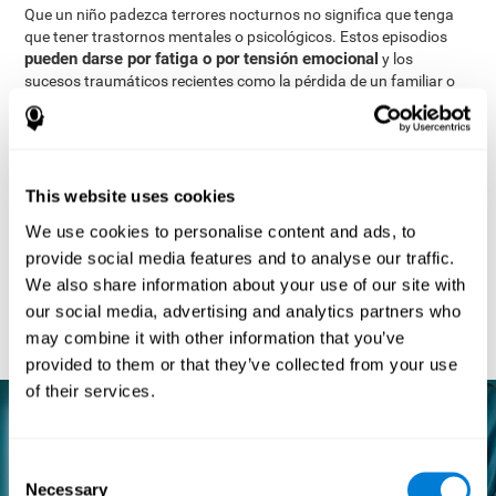
Que un niño padezca terrores nocturnos no significa que tenga
que tener trastornos mentales o psicológicos. Estos episodios
pueden darse por fatiga o por tensión emocional
y los
sucesos traumáticos recientes como la pérdida de un familiar o
de un ser querido también influyen. Por último, los factores
genéticos y hereditarios también pueden desencadenarlos.
Para poder manejar los terrores nocturnos es necesario esperar
a que sigan su curso natural, pero siempre bajo supervisión. Es
This website uses cookies
importante considerar cómo es el comportamiento del niño
mientras está despierto. Si ve que hay problemas externos que
We use cookies to personalise content and ads, to
puedan influir en el niño, trate de solucionarlos o consulte a un
provide social media features and to analyse our traffic.
profesional.
We also share information about your use of our site with
Existen técnicas como los ejercicios de relajación que pueden
our social media, advertising and analytics partners who
enseñar al niño a hacer frente a los sueños que le causan
may combine it with other information that you’ve
ansiedad.
provided to them or that they’ve collected from your use
of their services.
Consent
Necessary
Selection