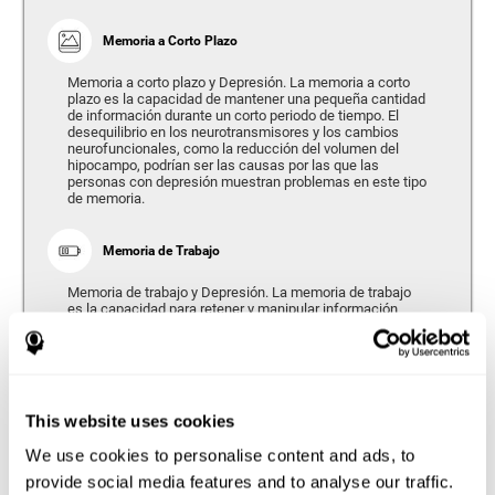
Memoria a Corto Plazo
Memoria a corto plazo y Depresión. La memoria a corto
plazo es la capacidad de mantener una pequeña cantidad
de información durante un corto periodo de tiempo. El
desequilibrio en los neurotransmisores y los cambios
neurofuncionales, como la reducción del volumen del
hipocampo, podrían ser las causas por las que las
personas con depresión muestran problemas en este tipo
de memoria.
Memoria de Trabajo
Memoria de trabajo y Depresión. La memoria de trabajo
es la capacidad para retener y manipular información
necesaria para tareas cognitivas complejas, como la
comprensión del lenguaje, el aprendizaje y el
razonamiento. Los estudios sobre memoria en personas
con Depresión han demostrado de manera consistente la
dificultad para realizar de manera efectiva tareas de
memoria de trabajo.
This website uses cookies
We use cookies to personalise content and ads, to
provide social media features and to analyse our traffic.