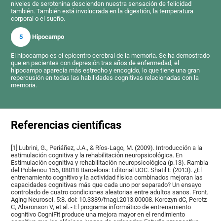
niveles de serotonina descienden nuestra sensación de felicidad
también. También está involucrada en la digestión, la temperatura
corporal o el sueño.
5
Hipocampo
El hipocampo es el epicentro cerebral de la memoria. Se ha demostrado
que en pacientes con depresión tras años de enfermedad, el
hipocampo aparecía más estrecho y encogido, lo que tiene una gran
repercusión en todas las habilidades cognitivas relacionadas con la
memoria.
Referencias científicas
[1] Lubrini, G., Periáñez, J.A., & Ríos-Lago, M. (2009). Introducción a la
estimulación cognitiva y la rehabilitación neuropsicológica. En
Estimulación cognitiva y rehabilitación neuropsicológica (p.13). Rambla
del Poblenou 156, 08018 Barcelona: Editorial UOC. Shatil E (2013). ¿El
entrenamiento cognitivo y la actividad física combinados mejoran las
capacidades cognitivas más que cada uno por separado? Un ensayo
controlado de cuatro condiciones aleatorias entre adultos sanos. Front.
Aging Neurosci. 5:8. doi: 10.3389/fnagi.2013.00008. Korczyn dC, Peretz
C, Aharonson V, et al. - El programa informático de entrenamiento
cognitivo CogniFit produce una mejora mayor en el rendimiento