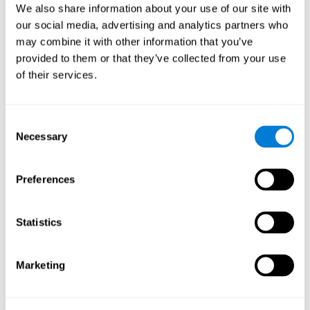
We also share information about your use of our site with
Coordinación
our social media, advertising and analytics partners who
Capacidad para realizar eficientemente movimientos precisos y
ordenados.
may combine it with other information that you’ve
provided to them or that they’ve collected from your use
of their services.
Coordinación Ojo-mano
Coordinación ojo-mano y Depresión. La Coordinación ojo-
mano es la capacidad que nos permite ser eficientes a la
Consent
hora de realizar tareas motoras con la mano que
Necessary
requieran de un feedback visual. Cuando esta capacidad
Selection
está alterada, como en la Depresión, se pueden observar
cierta torpeza motriz, así como dificultades en la
manipulación y precisión. Algunos estudios muestran
que, en pacientes con depresión, puede estar alterada la
Preferences
Coordinación ojo-mano por el enlentecimiento y por la
falta de dopamina.
Statistics
Tiempo de Respuesta
Tiempo de reacción y Depresión. El tiempo de reacción se
Marketing
refiere al tiempo que transcurre desde que percibimos
algo hasta que damos una respuesta a ese estímulo. Las
personas que sufren depresión suelen mostrar lentitud en
el tiempo de respuesta.