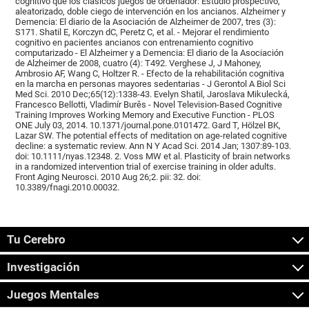
cognitivo que los clásicos juegos de ordenador: Estudio prospectivo,
aleatorizado, doble ciego de intervención en los ancianos. Alzheimer y
Demencia: El diario de la Asociación de Alzheimer de 2007, tres (3):
S171. Shatil E, Korczyn dC, Peretz C, et al. - Mejorar el rendimiento
cognitivo en pacientes ancianos con entrenamiento cognitivo
computarizado - El Alzheimer y a Demencia: El diario de la Asociación
de Alzheimer de 2008, cuatro (4): T492. Verghese J, J Mahoney,
Ambrosio AF, Wang C, Holtzer R. - Efecto de la rehabilitación cognitiva
en la marcha en personas mayores sedentarias - J Gerontol A Biol Sci
Med Sci. 2010 Dec;65(12):1338-43. Evelyn Shatil, Jaroslava Mikulecká,
Francesco Bellotti, Vladimír Burěs - Novel Television-Based Cognitive
Training Improves Working Memory and Executive Function - PLOS
ONE July 03, 2014. 10.1371/journal.pone.0101472. Gard T, Hölzel BK,
Lazar SW. The potential effects of meditation on age-related cognitive
decline: a systematic review. Ann N Y Acad Sci. 2014 Jan; 1307:89-103.
doi: 10.1111/nyas.12348. 2. Voss MW et al. Plasticity of brain networks
in a randomized intervention trial of exercise training in older adults.
Front Aging Neurosci. 2010 Aug 26;2. pii: 32. doi:
10.3389/fnagi.2010.00032.
Tu Cerebro
Investigación
Juegos Mentales