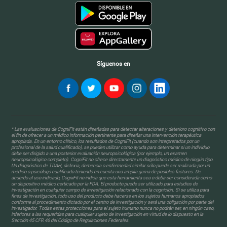
Síguenos en
* Las evaluaciones de CogniFit están diseñadas para detectar alteraciones y deterioro cognitivo con
el fin de ofrecer a un médico información pertinente para diseñar una intervención terapéutica
apropiada. En un entorno clínico, los resultados de CogniFit (cuando son interpretados por un
profesional de la salud cualificado), se pueden utilizar como ayuda para determinar si un individuo
debe ser dirigido a una posterior evaluación neuropsicológica (por ejemplo, un examen
neuropsicológico completo). CogniFit no ofrece directamente un diagnóstico médico de ningún tipo.
Un diagnóstico de TDAH, dislexia, demencia o enfermedad similar sólo puede ser realizada por un
médico o psicólogo cualificado teniendo en cuenta una amplia gama de posibles factores. De
acuerdo al uso indicado, CogniFit no indica que esta herramienta sea o deba ser considerada como
un dispositivo médico certicado por la FDA. El producto puede ser utilizado para estudios de
investigación en cualquier campo de investigación relacionado con la cognición. Si se utiliza para
fines de investigación, todo uso del producto debe hacerse en los sujetos humanos apropiados
conforme al procedimiento dictado por el centro de investigación y será una obligación por parte del
investigador. Todas estas protecciones para el sujeto humano nunca no podrán ser, en ningún caso,
inferiores a las requeridas para cualquier sujeto de investigación en virtud de lo dispuesto en la
Sección 45 CFR 46 del Código de Regulaciones Federales.