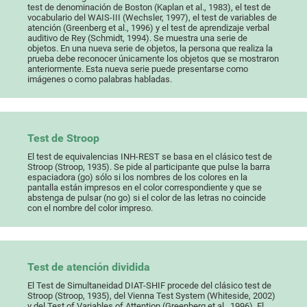
test de denominación de Boston (Kaplan et al., 1983), el test de
vocabulario del WAIS-III (Wechsler, 1997), el test de variables de
atención (Greenberg et al., 1996) y el test de aprendizaje verbal
auditivo de Rey (Schmidt, 1994). Se muestra una serie de
objetos. En una nueva serie de objetos, la persona que realiza la
prueba debe reconocer únicamente los objetos que se mostraron
anteriormente. Esta nueva serie puede presentarse como
imágenes o como palabras habladas.
Test de Stroop
El test de equivalencias INH-REST se basa en el clásico test de
Stroop (Stroop, 1935). Se pide al participante que pulse la barra
espaciadora (go) sólo si los nombres de los colores en la
pantalla están impresos en el color correspondiente y que se
abstenga de pulsar (no go) si el color de las letras no coincide
con el nombre del color impreso.
Test de atención dividida
El Test de Simultaneidad DIAT-SHIF procede del clásico test de
Stroop (Stroop, 1935), del Vienna Test System (Whiteside, 2002)
y del Test of Variables of Attention (Greenberg et al., 1996). El