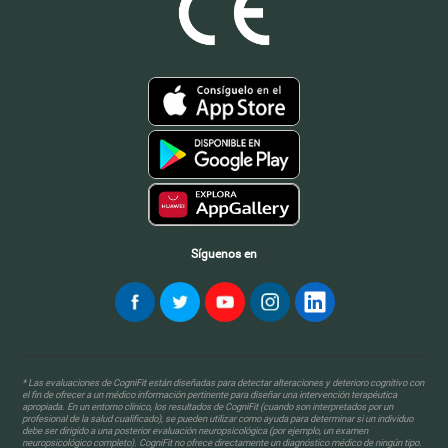
Síguenos en
* Las evaluaciones de CogniFit están diseñadas para detectar alteraciones y deterioro cognitivo con
el fin de ofrecer a un médico información pertinente para diseñar una intervención terapéutica
apropiada. En un entorno clínico, los resultados de CogniFit (cuando son interpretados por un
profesional de la salud cualificado), se pueden utilizar como ayuda para determinar si un individuo
debe ser dirigido a una posterior evaluación neuropsicológica (por ejemplo, un examen
neuropsicológico completo). CogniFit no ofrece directamente un diagnóstico médico de ningún tipo.