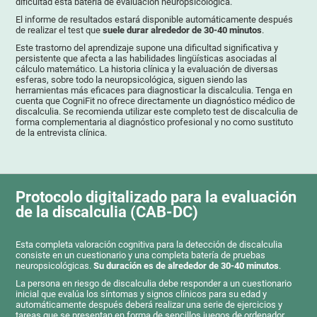
dificultad esta batería de evaluación neuropsicológica.
El informe de resultados estará disponible automáticamente después
de realizar el test que
suele durar alrededor de 30-40 minutos
.
Este trastorno del aprendizaje supone una dificultad significativa y
persistente que afecta a las habilidades lingüísticas asociadas al
cálculo matemático. La historia clínica y la evaluación de diversas
esferas, sobre todo la neuropsicológica, siguen siendo las
herramientas más eficaces para diagnosticar la discalculia. Tenga en
cuenta que CogniFit no ofrece directamente un diagnóstico médico de
discalculia. Se recomienda utilizar este completo test de discalculia de
forma complementaria al diagnóstico profesional y no como sustituto
de la entrevista clínica.
Protocolo digitalizado para la evaluación
de la discalculia (CAB-DC)
Esta completa valoración cognitiva para la detección de discalculia
consiste en un cuestionario y una completa batería de pruebas
neuropsicológicas.
Su duración es de alrededor de 30-40 minutos
.
La persona en riesgo de discalculia debe responder a un cuestionario
inicial que evalúa los síntomas y signos clínicos para su edad y
automáticamente después deberá realizar una serie de ejercicios y
tareas que se presentan en forma de sencillos juegos de ordenador.