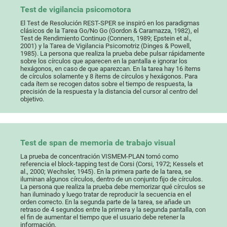
Test de vigilancia psicomotora
El Test de Resolución REST-SPER se inspiró en los paradigmas
clásicos de la Tarea Go/No Go (Gordon & Caramazza, 1982), el
Test de Rendimiento Continuo (Conners, 1989; Epstein et al.,
2001) y la Tarea de Vigilancia Psicomotriz (Dinges & Powell,
1985). La persona que realiza la prueba debe pulsar rápidamente
sobre los círculos que aparecen en la pantalla e ignorar los
hexágonos, en caso de que aparezcan. En la tarea hay 16 ítems
de círculos solamente y 8 ítems de círculos y hexágonos. Para
cada ítem se recogen datos sobre el tiempo de respuesta, la
precisión de la respuesta y la distancia del cursor al centro del
objetivo.
Test de span de memoria de trabajo visual
La prueba de concentración VISMEM-PLAN tomó como
referencia el block-tapping test de Corsi (Corsi, 1972; Kessels et
al., 2000; Wechsler, 1945). En la primera parte de la tarea, se
iluminan algunos círculos, dentro de un conjunto fijo de círculos.
La persona que realiza la prueba debe memorizar qué círculos se
han iluminado y luego tratar de reproducir la secuencia en el
orden correcto. En la segunda parte de la tarea, se añade un
retraso de 4 segundos entre la primera y la segunda pantalla, con
el fin de aumentar el tiempo que el usuario debe retener la
información.