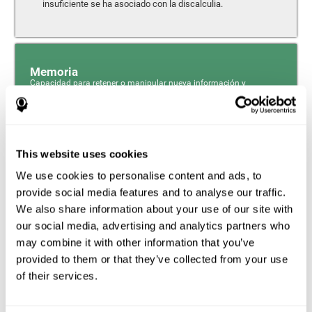
insuficiente se ha asociado con la discalculia.
Memoria
Capacidad para retener o manipular nueva información y
recuperar recuerdos del pasado.
Memoria Fonológica a Corto Plazo
This website uses cookies
La memoria fonológica a corto plazo es un componente
de nuestra memoria sensorial que se encarga de retener
We use cookies to personalise content and ads, to
a corto plazo toda la información fonológica que
provide social media features and to analyse our traffic.
recibimos del entorno. El bucle fonológico y el ejecutivo
central fonológico (mecanismos cognitivos íntimamente
We also share information about your use of our site with
asociados a la memoria fonológica a corto plazo) tienen
our social media, advertising and analytics partners who
un papel esencial en la habilidad matemática.
may combine it with other information that you’ve
provided to them or that they’ve collected from your use
Memoria de Trabajo
of their services.
Memoria de trabajo y discalculia. Es importante tener en
cuenta que una alteración en la memoria de trabajo puede
ser un fuerte indicador de discalculia. La memoria de