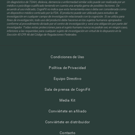
Un diagnóstico de TDAH, dislexia, demencia o enfermedad similar sólo puede ser realizada por un
médico o psicólogo cualificado teniendo en cuenta una amplia gama de posibles factores. De
acuerdo al uso indicado, CogniFit no indica que esta herramienta sea o deba ser considerada como
un dispositivo médico certicado por la FDA. El producto puede ser utilizado para estudios de
investigación en cualquier campo de investigación relacionado con la cognición. Si se utiliza para
fines de investigación, todo uso del producto debe hacerse en los sujetos humanos apropiados
conforme al procedimiento dictado por el centro de investigación y será una obligación por parte del
investigador. Todas estas protecciones para el sujeto humano nunca no podrán ser, en ningún caso,
inferiores a las requeridas para cualquier sujeto de investigación en virtud de lo dispuesto en la
Sección 45 CFR 46 del Código de Regulaciones Federales.
Condiciones de Uso
Política de Privacidad
Equipo Directivo
Sala de prensa de CogniFit
Media Kit
Conviértete en afiliado
Conviértete en distribuidor
Contacto