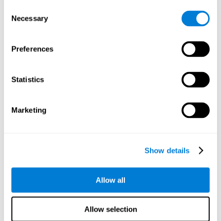
trabajo es la capacidad para retener y manipular
Consent
información necesaria para tareas cognitivas complejas,
Necessary
como el cálculo matemático. Un déficit en la memoria de
Selection
trabajo podría implicar dificultades para realizar tanto
cuentas simples como complejas.
Preferences
Statistics
Coordinación
Capacidad para realizar eficientemente movimientos precisos y
ordenados.
Marketing
Tiempo de Respuesta
Tiempo de respuesta y discalculia. El tiempo de
Show details
respuesta es la capacidad de percibir y procesar un
estímulo simple y responder a él, como resolver rápida y
eficientemente un cálculo sencillo. Las personas que
presentan lentitud en el tiempo de respuesta tienen más
Allow all
dificultades para hacer cálculos matemáticos de forma
ágil y fluida.
Allow selection