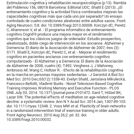
Estimulación cognitiva y rehabilitación neuropsicológica (p.13). Rambla
del Poblenou 156, 08018 Barcelona: Editorial UOC. Shatil E (2013). ¿El
entrenamiento cognitivo y la actividad física combinados mejoran las
capacidades cognitivas más que cada uno por separado? Un ensayo
controlado de cuatro condiciones aleatorias entre adultos sanos. Front.
Aging Neurosci. 5:8. doi: 10.3389/fnagi.2013.00008. Korczyn dC, Peretz
C, Aharonson V, et al. - El programa informático de entrenamiento
cognitivo CogniFit produce una mejora mayor en el rendimiento
cognitivo que los clásicos juegos de ordenador: Estudio prospectivo,
aleatorizado, doble ciego de intervención en los ancianos. Alzheimer y
Demencia: El diario de la Asociación de Alzheimer de 2007, tres (3):
S171. Shatil E, Korczyn dC, Peretz C, et al. - Mejorar el rendimiento
cognitivo en pacientes ancianos con entrenamiento cognitivo
computarizado - El Alzheimer y a Demencia: El diario de la Asociación
de Alzheimer de 2008, cuatro (4): T492. Verghese J, J Mahoney,
Ambrosio AF, Wang C, Holtzer R. - Efecto de la rehabilitación cognitiva
en la marcha en personas mayores sedentarias - J Gerontol A Biol Sci
Med Sci. 2010 Dec;65(12):1338-43. Evelyn Shatil, Jaroslava Mikulecká,
Francesco Bellotti, Vladimír Burěs - Novel Television-Based Cognitive
Training Improves Working Memory and Executive Function - PLOS
ONE July 03, 2014. 10.1371/journal.pone.0101472. Gard T, Hölzel BK,
Lazar SW. The potential effects of meditation on age-related cognitive
decline: a systematic review. Ann N Y Acad Sci. 2014 Jan; 1307:89-103.
doi: 10.1111/nyas.12348. 2. Voss MW et al. Plasticity of brain networks
in a randomized intervention trial of exercise training in older adults.
Front Aging Neurosci. 2010 Aug 26;2. pii: 32. doi:
10.3389/fnagi.2010.00032.