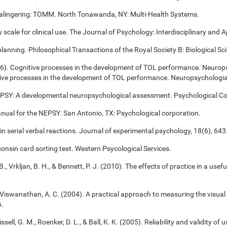
alingering: TOMM. North Tonawanda, NY: Multi-Health Systems.
cale for clinical use. The Journal of Psychology: Interdisciplinary and Ap
 planning. Philosophical Transactions of the Royal Society B: Biological S
006). Cognitive processes in the development of TOL performance. Neurop
itive processes in the development of TOL performance. Neuropsychologi
NEPSY: A developmental neuropsychological assessment. Psychological Co
anual for the NEPSY. San Antonio, TX: Psychological corporation.
 in serial verbal reactions. Journal of experimental psychology, 18(6), 643
onsin card sorting test. Western Psycological Services.
B., Vrkljan, B. H., & Bennett, P. J. (2010). The effects of practice in a use
, & Viswanathan, A. C. (2004). A practical approach to measuring the visual 
6.
ssell, G. M., Roenker, D. L., & Ball, K. K. (2005). Reliability and validity of 