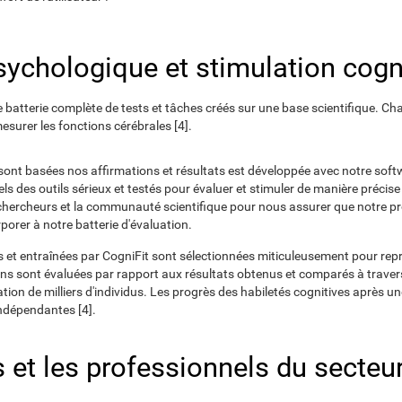
sychologique et stimulation cogn
atterie complète de tests et tâches créés sur une base scientifique. Cha
surer les fonctions cérébrales [4].
le sont basées nos affirmations et résultats est développée avec notre sof
s des outils sérieux et testés pour évaluer et stimuler de manière précise
chercheurs et la communauté scientifique pour nous assurer que notre p
porer à notre batterie d'évaluation.
es et entraînées par CogniFit sont sélectionnées miticuleusement pour rep
ns sont évaluées par rapport aux résultats obtenus et comparés à trav
tion de milliers d'individus. Les progrès des habiletés cognitives après u
ndépendantes [4].
 et les professionnels du secteur