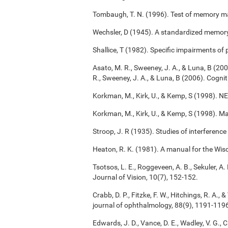
Tombaugh, T. N. (1996). Test of memory m
Wechsler, D (1945). A standardized memory s
Shallice, T (1982). Specific impairments of
Asato, M. R., Sweeney, J. A., & Luna, B (2
R., Sweeney, J. A., & Luna, B (2006). Cogn
Korkman, M., Kirk, U., & Kemp, S (1998). 
Korkman, M., Kirk, U., & Kemp, S (1998). M
Stroop, J. R (1935). Studies of interference
Heaton, R. K. (1981). A manual for the Wisc
Tsotsos, L. E., Roggeveen, A. B., Sekuler, A. 
Journal of Vision, 10(7), 152-152.
Crabb, D. P., Fitzke, F. W., Hitchings, R. A.
journal of ophthalmology, 88(9), 1191-119
Edwards, J. D., Vance, D. E., Wadley, V. G., Ci