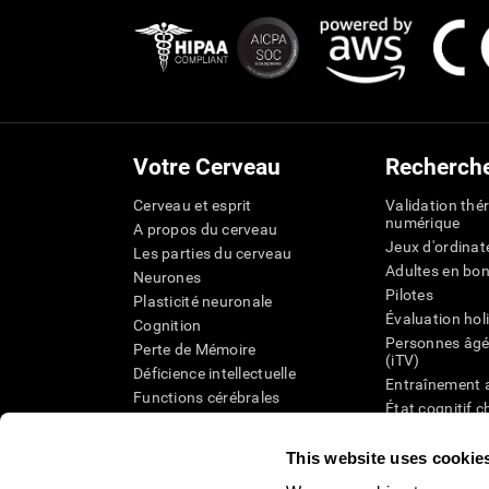
Votre Cerveau
Recherch
Cerveau et esprit
Validation thé
numérique
A propos du cerveau
Jeux d'ordinat
Les parties du cerveau
Adultes en bo
Neurones
Pilotes
Plasticité neuronale
Évaluation hol
Cognition
Personnes âgé
Perte de Mémoire
(iTV)
Déficience intellectuelle
Entraînement 
Functions cérébrales
État cognitif 
Perception
âgées
Attention
Révision syst
This website uses cookie
Taxonomie SG