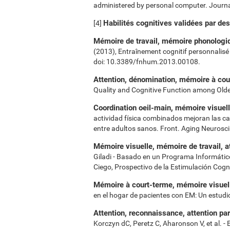
administered by personal computer. Journal
Habilités cognitives validées par de
[4]
Mémoire de travail, mémoire phonologiqu
(2013), Entraînement cognitif personnalisé 
doi: 10.3389/fnhum.2013.00108.
Attention, dénomination, mémoire à cou
Quality and Cognitive Function among Old
Coordination oeil-main, mémoire visuell
actividad física combinados mejoran las c
entre adultos sanos. Front. Aging Neurosci
Mémoire visuelle, mémoire de travail, at
Giladi - Basado en un Programa Informátic
Ciego, Prospectivo de la Estimulación Cogn
Mémoire à court-terme, mémoire visuell
en el hogar de pacientes con EM: Un estudio
Attention, reconnaissance, attention par
Korczyn dC, Peretz C, Aharonson V, et al. 