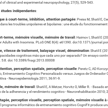
 of clinical and experimental neuropsychology, 27(5), 529-543.
s études indépendantes
:
e à court-terme, inhibition, attention partagée
: Preiss M, Shatil E,
dans les troubles unipolaires et bipolaires : une étude du fonctionnemen
rt-terme, mémoire visuelle, mémoire de travail
: Haimov I, Shatil E (
er Adults with Insomnia. PLoS ONE 8(4): e61390. doi:10.1371/journal.p
e, vitesse de traitement, balayage visuel, dénomination
: Shatil E (2
apacidades cognitivas más que cada uno por separado? Un ensayo contro
. 5:8. doi: 10.3389/fnagi.2013.00008
tention, perception spatiale, perception visuelle
: Peretz C, AD Korczy
o, Entrenamiento Cognitivo Personalizado versus Juegos de Ordenador Cl
itiva - Neuroepidemiología 2011; 36:91-9.
e, mémoire de travail
: Shatil E, A Metzer, Horvitz O, Miller R. - Basado
 de la adherencia y el rendimiento cognitivo - Neurorehabilitación 2010; 
tagée, perception visuelle, perception spatiale, mémoire visuelle à
- El programa informático de entrenamiento cognitivo CogniFit produce un