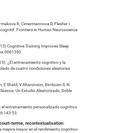
 Cermakova R, Cimermannova D, Flesher I
t cognitif. Frontiers in Human Neuroscience
2013) Cognitive Training Improves Sleep
one.0061390
013). ¿El entrenamiento cognitivo y la
lado de cuatro condiciones aleatorias
n, E Shatil, V Aharonson, Birnboim S, N.
ásicos: Un Estudio Aleatorizado, Doble
 en el entrenamiento personalizado cognitivo
26:143-53.
 court-terme, recontextualisation
:
a mejora mayor en el rendimiento cognitivo