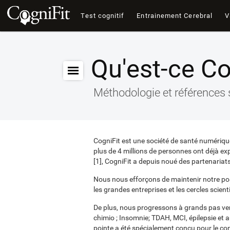
Test cognitif
Entrainement Cerebral
V
Qu'est-ce Co
Méthodologie et références 
CogniFit est une société de santé numérique 
plus de 4 millions de personnes ont déjà ex
[1], CogniFit a depuis noué des partenariat
Nous nous efforçons de maintenir notre posit
les grandes entreprises et les cercles scient
De plus, nous progressons à grands pas vers
chimio ; Insomnie; TDAH, MCI, épilepsie et a
pointe a été spécialement conçu pour le confo