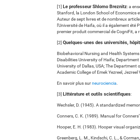
Le professeur Shlomo Breznitz
[1]
: a en
Stanford, la London School of Economics et
Auteur de sept livres et de nombreux article
l'Université de Haifa, où il a également ét
premier produit commercial de CogniFit, a re
Quelques-unes des universités, hôpit
[2]
Biobehavioral Nursing and Health Systems o
Disabilities University of Haifa; Departmen
University of Dallas, USA; The Department 
Academic College of Emek Yezreel, Jezreel 
En savoir plus sur
neurociencia
.
Littérature et outils scientifiques
[3]
:
Wechsler, D. (1945). A standardized memory 
Conners, C. K. (1989). Manual for Conners’
Hooper, E. H. (1983). Hooper visual organiz
Greenberg, L. M., Kindschi, C. L., & Corman,