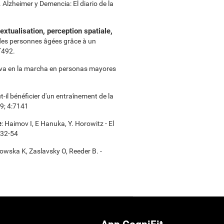
 Alzheimer y Demencia: El diario de la
xtualisation, perception spatiale,
s des personnes âgées grâce à un
T492.
itiva en la marcha en personas mayores
-il bénéficier d'un entraînement de la
09; 4:7141
e
: Haimov I, E Hanuka, Y. Horowitz - El
:32-54
mowska K, Zaslavsky O, Reeder B. -