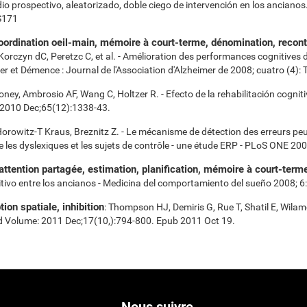
io prospectivo, aleatorizado, doble ciego de intervención en los ancianos.
 S171
rdination oeil-main, mémoire à court-terme, dénomination, reconte
, Korczyn dC, Peretzc C, et al. - Amélioration des performances cognitive
er et Démence : Journal de l'Association d'Alzheimer de 2008; cuatro (4): 
oney, Ambrosio AF, Wang C, Holtzer R. - Efecto de la rehabilitación cogn
i. 2010 Dec;65(12):1338-43.
Horowitz-T Kraus, Breznitz Z. - Le mécanisme de détection des erreurs peut
 les dyslexiques et les sujets de contrôle - une étude ERP - PLoS ONE 20
attention partagée, estimation, planification, mémoire à court-term
tivo entre los ancianos - Medicina del comportamiento del sueño 2008; 6
ion spatiale, inhibition
: Thompson HJ, Demiris G, Rue T, Shatil E, Wila
d Volume: 2011 Dec;17(10,):794-800. Epub 2011 Oct 19.