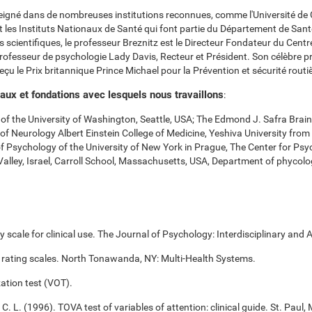
seigné dans de nombreuses institutions reconnues, comme l'Université de Ca
 les Instituts Nationaux de Santé qui font partie du Département de Santé
s scientifiques, le professeur Breznitz est le Directeur Fondateur du Cent
é Professeur de psychologie Lady Davis, Recteur et Président. Son célèbre
çu le Prix britannique Prince Michael pour la Prévention et sécurité routi
aux et fondations avec lesquels nous travaillons
:
f the University of Washington, Seattle, USA; The Edmond J. Safra Brain
t of Neurology Albert Einstein College of Medicine, Yeshiva University fro
of Psychology of the University of New York in Prague, The Center for Ps
Valley, Israel, Carroll School, Massachusetts, USA, Department of phycolo
scale for clinical use. The Journal of Psychology: Interdisciplinary and A
 rating scales. North Tonawanda, NY: Multi-Health Systems.
ation test (VOT).
 C. L. (1996). TOVA test of variables of attention: clinical guide. St. Pa