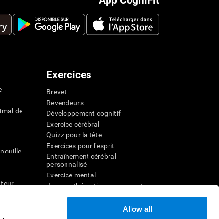
App CogniFit
Exercices
e
Brevet
Revendeurs
imal de
Développement cognitif
Exercice cérébral
s
Quizz pour la tête
Exercices pour l'esprit
nouille
Entraînement cérébral
personnalisé
Exercice mental
ateur
Jeux mathématiques amusants
Compréhension de lecture
ur
Enfants surdoués
Allow all
entale
Batailles cérébrales