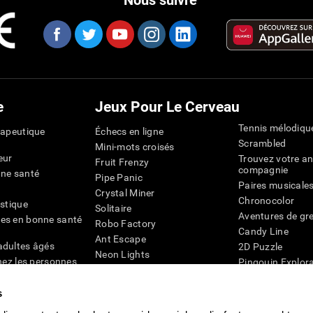
Nous suivre
e
Jeux Pour Le Cerveau
Tennis mélodiqu
rapeutique
Échecs en ligne
Scrambled
Mini-mots croisés
eur
Trouvez votre an
Fruit Frenzy
compagnie
nne santé
Pipe Panic
Paires musicale
Crystal Miner
Chronocolor
istique
Solitaire
Aventures de gre
es en bonne santé
Robo Factory
Candy Line
Ant Escape
adultes âgés
2D Puzzle
Neon Lights
chez les personnes
Pingouin Explor
Rends moi fou
Chiffres
mots croisés visuels
émique
s
Abeille de Coule
Faîtes la paire
4D
Jeux d'agilité m