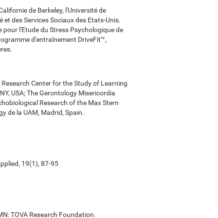
lifornie de Berkeley, l'Université de
 et des Services Sociaux des Etats-Unis.
re pour l'Etude du Stress Psychologique de
 programme d'entraînement DriveFit™,
ères.
 Research Center for the Study of Learning
m NY, USA; The Gerontology Misericordia
ychobiological Research of the Max Stern
gy de la UAM, Madrid, Spain.
pplied, 19(1), 87-95
ul, MN: TOVA Research Foundation.