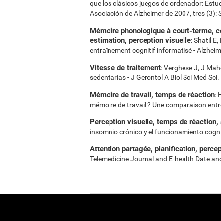
que los clásicos juegos de ordenador: Estud
Asociación de Alzheimer de 2007, tres (3):
Mémoire phonologique à court-terme, coo
estimation, perception visuelle
: Shatil E
entraînement cognitif informatisé - Alzheim
Vitesse de traitement
: Verghese J, J Mah
sedentarias - J Gerontol A Biol Sci Med Sc
Mémoire de travail, temps de réaction
: 
mémoire de travail ? Une comparaison entre
Perception visuelle, temps de réaction, 
insomnio crónico y el funcionamiento cogni
Attention partagée, planification, percept
Telemedicine Journal and E-health Date an