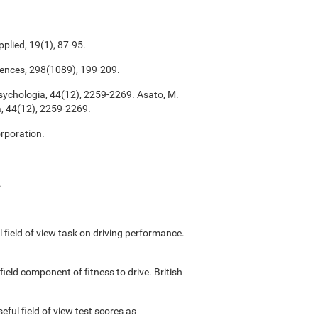
plied, 19(1), 87-95.
ciences, 298(1089), 199-209.
sychologia, 44(12), 2259-2269. Asato, M.
a, 44(12), 2259-2269.
rporation.
.
ful field of view task on driving performance.
field component of fitness to drive. British
useful field of view test scores as