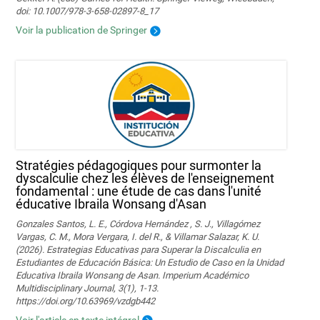
doi: 10.1007/978-3-658-02897-8_17
Voir la publication de Springer
Stratégies pédagogiques pour surmonter la
dyscalculie chez les élèves de l'enseignement
fondamental : une étude de cas dans l'unité
éducative Ibraila Wonsang d'Asan
Gonzales Santos, L. E., Córdova Hernández , S. J., Villagómez
Vargas, C. M., Mora Vergara, I. del R., & Villamar Salazar, K. U.
(2026). Estrategias Educativas para Superar la Discalculia en
Estudiantes de Educación Básica: Un Estudio de Caso en la Unidad
Educativa Ibraila Wonsang de Asan. Imperium Académico
Multidisciplinary Journal, 3(1), 1-13.
https://doi.org/10.63969/vzdgb442
Voir l'article en texte intégral