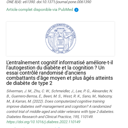
ONE 8(4): e61390. doi:10.1371/journal.pone.0061390
Article complet disponible via PubMed
L'entraînement cognitif informatisé améliore-t-il
l'autogestion du diabète et la cognition ? Un
essai contrôlé randomisé d'anciens
combattants d'âge moyen et plus âgés atteints
de diabète de type 2
Silverman, J. M., Zhu, C. W., Schmeidler, J., Lee, P. G., Alexander, N.
B., Guerrero-Berroa, E., Beeri, M. S., West, R. K., Sano, M., Nabozny,
M., & Karran, M. (2022). Does computerized cognitive training
improve diabetes self-management and cognition? A randomized
control trial of middle-aged and older veterans with type 2 diabetes.
Diabetes Research and Clinical Practice, 195, 110149.
https://doi.org/10.1016/j.diabres.2022.110149