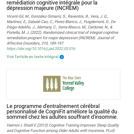
remédiation cognitive intégrale pour la
dépression majeure (INCREM)
Vicent-Gil, M., González-Simarro, S., Raventós, B., Vera, J. G.,
Martínez, E., Sabaté-Cao, C., Perez-Blanco, J., Puigdemont, D., De
Diego-Adeliño, J., Alemany, C., Serra-Blasco, M., Cardoner, N., &
Portella, M. J. (2022). Randomized clinical trial of integral cognitive
remediation program for major depression (INCREM). Journal of
Affective Disorders, 310, 189-197.
https://doi.org/10.1016/j.jad.2022.05.016
Voir l'article en texte intégral
Le programme d'entraînement cérébral
personnalisé de CogniFit améliore la qualité du
sommeil chez les adultes souffrant d'insomnie.
Haimov I, Shatil E (2013) Cognitive Training Improves Sleep Quality
and Cognitive Function among Older Adults with Insomnia. PLoS