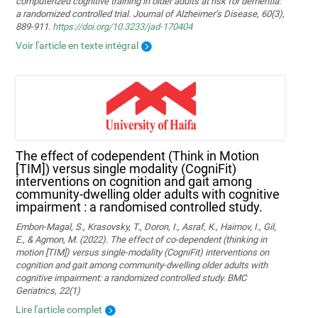
computerized cognitive training in older adults at risk for dementia:
a randomized controlled trial. Journal of Alzheimer’s Disease, 60(3),
889-911.
https://doi.org/10.3233/jad-170404
Voir l'article en texte intégral
The effect of codependent (Think in Motion
[TIM]) versus single modality (CogniFit)
interventions on cognition and gait among
community-dwelling older adults with cognitive
impairment : a randomised controlled study.
Embon-Magal, S., Krasovsky, T., Doron, I., Asraf, K., Haimov, I., Gil,
E., & Agmon, M. (2022). The effect of co-dependent (thinking in
motion [TIM]) versus single-modality (CogniFit) interventions on
cognition and gait among community-dwelling older adults with
cognitive impairment: a randomized controlled study. BMC
Geriatrics, 22(1)
Lire l'article complet