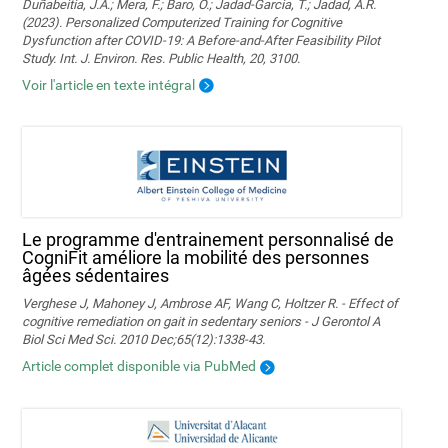
Duñabeitia, J.A.; Mera, F.; Baro, Ó.; Jadad-Garcia, T.; Jadad, A.R.
(2023). Personalized Computerized Training for Cognitive
Dysfunction after COVID-19: A Before-and-After Feasibility Pilot
Study. Int. J. Environ. Res. Public Health, 20, 3100.
Voir l'article en texte intégral
Le programme d'entrainement personnalisé de
CogniFit améliore la mobilité des personnes
âgées sédentaires
Verghese J, Mahoney J, Ambrose AF, Wang C, Holtzer R. - Effect of
cognitive remediation on gait in sedentary seniors - J Gerontol A
Biol Sci Med Sci. 2010 Dec;65(12):1338-43.
Article complet disponible via PubMed