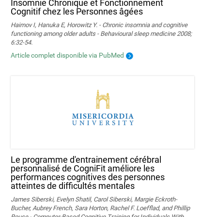
Insomnie Chronique et Fonctionnement
Cognitif chez les Personnes âgées
Haimov I, Hanuka E, Horowitz Y. - Chronic insomnia and cognitive
functioning among older adults - Behavioural sleep medicine 2008;
6:32-54.
Article complet disponible via PubMed
Le programme d'entrainement cérébral
personnalisé de CogniFit améliore les
performances cognitives des personnes
atteintes de difficultés mentales
James Siberski, Evelyn Shatil, Carol Siberski, Margie Eckroth-
Bucher, Aubrey French, Sara Horton, Rachel F. Loefflad, and Phillip
Rouse - Computer-Based Cognitive Training for Individuals With