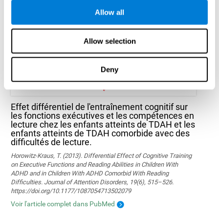
Marusic, U., Verghese, J., & Mahoney, J. R. (2022). Does Cognitive
Training Improve Mobility, Enhance Cognition, and Promote Neural
Allow all
Activation? Frontiers in Aging Neuroscience, 14.
Lire l'article complet
Allow selection
Deny
Effet différentiel de l'entraînement cognitif sur
les fonctions exécutives et les compétences en
lecture chez les enfants atteints de TDAH et les
enfants atteints de TDAH comorbide avec des
difficultés de lecture.
Horowitz-Kraus, T. (2013). Differential Effect of Cognitive Training
on Executive Functions and Reading Abilities in Children With
ADHD and in Children With ADHD Comorbid With Reading
Difficulties. Journal of Attention Disorders, 19(6), 515–526.
https://doi.org/10.1177/1087054713502079
Voir l'article complet dans PubMed