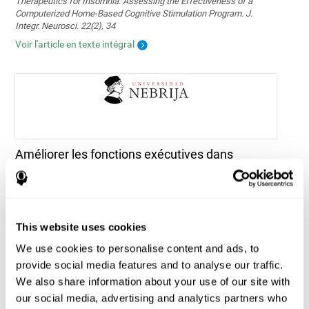
Therapeutics for Insomnia: Assessing the Effectiveness of a
Computerized Home-Based Cognitive Stimulation Program. J.
Integr. Neurosci. 22(2), 34
Voir l'article en texte intégral
Améliorer les fonctions exécutives dans
l'épilepsie pédiatrique : faisabilité et efficacité
d'un programme de formation cognitive
informatisé
Tapia, J. L., Aras, L. M., & Duñabeitia, J. A. (2024). Enhancing
Executive Functions in Pediatric Epilepsy: Feasibility and Efficacy
This website uses cookies
of a Computerized Cognitive Training Program. Children, 11(4), 484.
We use cookies to personalise content and ads, to
https://doi.org/10.3390/children11040484
provide social media features and to analyse our traffic.
Voir l'article en texte intégral
We also share information about your use of our site with
our social media, advertising and analytics partners who