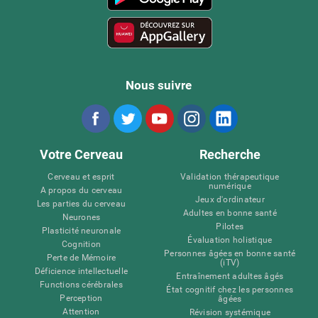
Nous suivre
Votre Cerveau
Recherche
Cerveau et esprit
Validation thérapeutique
numérique
A propos du cerveau
Jeux d'ordinateur
Les parties du cerveau
Adultes en bonne santé
Neurones
Pilotes
Plasticité neuronale
Évaluation holistique
Cognition
Personnes âgées en bonne santé
Perte de Mémoire
(iTV)
Déficience intellectuelle
Entraînement adultes âgés
Functions cérébrales
État cognitif chez les personnes
Perception
âgées
Attention
Révision systémique