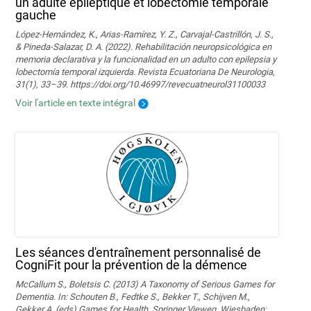
un adulte épileptique et lobectomie temporale
gauche
López-Hernández, K., Arias-Ramírez, Y. Z., Carvajal-Castrillón, J. S.,
& Pineda-Salazar, D. A. (2022). Rehabilitación neuropsicológica en
memoria declarativa y la funcionalidad en un adulto con epilepsia y
lobectomía temporal izquierda. Revista Ecuatoriana De Neurologia,
31(1), 33–39. https://doi.org/10.46997/revecuatneurol31100033
Voir l'article en texte intégral
Les séances d'entraînement personnalisé de
CogniFit pour la prévention de la démence
McCallum S., Boletsis C. (2013) A Taxonomy of Serious Games for
Dementia. In: Schouten B., Fedtke S., Bekker T., Schijven M.,
Gekker A. (eds) Games for Health. Springer Vieweg, Wiesbaden;