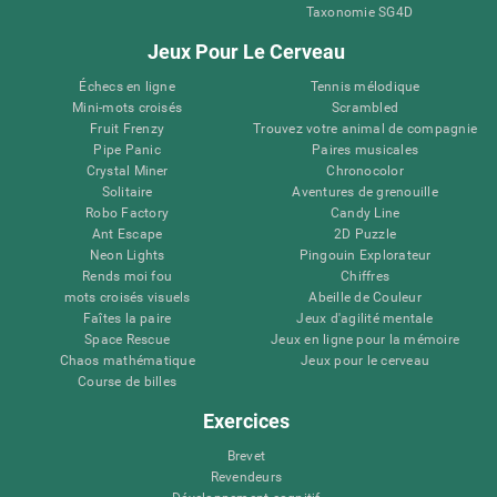
Taxonomie SG4D
Jeux Pour Le Cerveau
Échecs en ligne
Tennis mélodique
Mini-mots croisés
Scrambled
Fruit Frenzy
Trouvez votre animal de compagnie
Pipe Panic
Paires musicales
Crystal Miner
Chronocolor
Solitaire
Aventures de grenouille
Robo Factory
Candy Line
Ant Escape
2D Puzzle
Neon Lights
Pingouin Explorateur
Rends moi fou
Chiffres
mots croisés visuels
Abeille de Couleur
Faîtes la paire
Jeux d'agilité mentale
Space Rescue
Jeux en ligne pour la mémoire
Chaos mathématique
Jeux pour le cerveau
Course de billes
Exercices
Brevet
Revendeurs