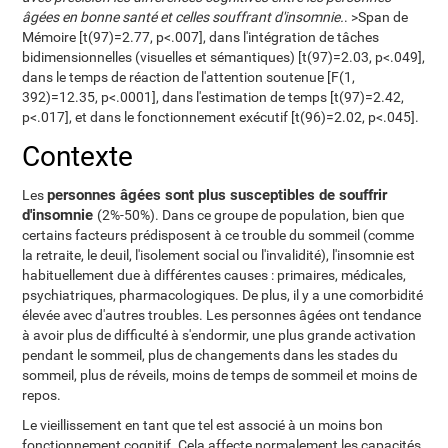
âgées en bonne santé et celles souffrant d'insomnie.
. >Span de
Mémoire [t(97)=2.77, p<.007], dans l'intégration de tâches
bidimensionnelles (visuelles et sémantiques) [t(97)=2.03, p<.049],
dans le temps de réaction de l'attention soutenue [F(1,
392)=12.35, p<.0001], dans l'estimation de temps [t(97)=2.42,
p<.017], et dans le fonctionnement exécutif [t(96)=2.02, p<.045].
Contexte
personnes âgées sont plus susceptibles de souffrir
Les
d'insomnie
(2%-50%). Dans ce groupe de population, bien que
certains facteurs prédisposent à ce trouble du sommeil (comme
la retraite, le deuil, l'isolement social ou l'invalidité), l'insomnie est
habituellement due à différentes causes : primaires, médicales,
psychiatriques, pharmacologiques. De plus, il y a une comorbidité
élevée avec d'autres troubles. Les personnes âgées ont tendance
à avoir plus de difficulté à s'endormir, une plus grande activation
pendant le sommeil, plus de changements dans les stades du
sommeil, plus de réveils, moins de temps de sommeil et moins de
repos.
Le vieillissement en tant que tel est associé à un moins bon
fonctionnement cognitif. Cela affecte normalement les capacités