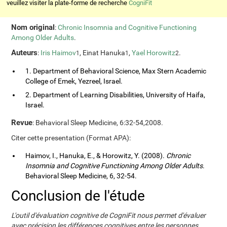
veuillez visiter la plate-forme de recherche
CogniFit
Nom original
:
Chronic Insomnia and Cognitive Functioning
Among Older Adults
.
Auteurs
:
Iris Haimov
, Einat Hanuka
,
Yael Horowitz
.
1
1
2
1. Department of Behavioral Science, Max Stern Academic
College of Emek, Yezreel, Israel.
2. Department of Learning Disabilities, University of Haifa,
Israel.
Revue
: Behavioral Sleep Medicine, 6:32-54,2008.
Citer cette presentation (Format APA):
Haimov, I., Hanuka, E., & Horowitz, Y. (2008).
Chronic
Insomnia and Cognitive Functioning Among Older Adults
.
Behavioral Sleep Medicine, 6, 32-54.
Conclusion de l'étude
L'outil d'évaluation cognitive de CogniFit nous permet d'évaluer
avec précision les différences cognitives entre les personnes