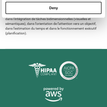
obtenu de meilleurs résultats dans presque tous les aspects
Deny
cognitifs mesurés que les adultes âgés souffrant d'insomnie.
Cette différence était particulièrement marquée dans la mémoire,
dans l'intégration de tâches bidimensionnelles (visuelles et
sémantiques), dans l'orientation de l'attention vers un objectif,
dans l'estimation du temps et dans le fonctionnement exécutif
(planification).