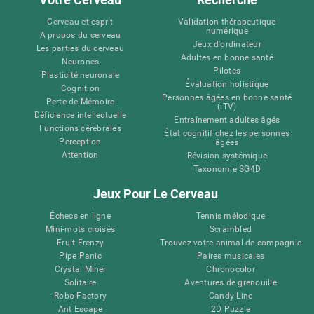
Cerveau et esprit
Validation thérapeutique
numérique
A propos du cerveau
Jeux d'ordinateur
Les parties du cerveau
Adultes en bonne santé
Neurones
Pilotes
Plasticité neuronale
Évaluation holistique
Cognition
Personnes âgées en bonne santé
Perte de Mémoire
(iTV)
Déficience intellectuelle
Entraînement adultes âgés
Functions cérébrales
État cognitif chez les personnes
Perception
âgées
Attention
Révision systémique
Taxonomie SG4D
Jeux Pour Le Cerveau
Échecs en ligne
Tennis mélodique
Mini-mots croisés
Scrambled
Fruit Frenzy
Trouvez votre animal de compagnie
Pipe Panic
Paires musicales
Crystal Miner
Chronocolor
Solitaire
Aventures de grenouille
Robo Factory
Candy Line
Ant Escape
2D Puzzle