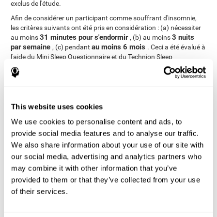
exclus de l'étude.
Afin de considérer un participant comme souffrant d'insomnie,
les critères suivants ont été pris en considération : (a) nécessiter
31 minutes pour s'endormir
3 nuits
au moins
, (b) au moins
par semaine
au moins 6 mois
, (c) pendant
. Ceci a été évalué à
l'aide du Mini Sleep Questionnaire et du Technion Sleep
Questionnaire. Selon leurs réponses, les utilisateurs ont été
divisés en deux groupes : les personnes âgées souffrant
d'insomnie
personnes
(N=35, âge moyen=73,7, SD=5,7) et les
âgées sans insomnie
(N=64, âge moyen=71,6, SD=5,7).
This website uses cookies
L'état cognitif de chaque participant a été mesuré
individuellement à l'aide de l'outil d'évaluation et d'entraînement
We use cookies to personalise content and ads, to
cognitif en ligne de CogniFit.
provide social media features and to analyse our traffic.
Analyses
We also share information about your use of our site with
our social media, advertising and analytics partners who
Le travail des données a été réalisé à travers l'analyse de la
may combine it with other information that you’ve
variance (ANOVA) du plan bidirectionnel mixte, en utilisant le
groupe comme variable interfactorielle et le temps de réaction
provided to them or that they’ve collected from your use
comme variable intra-sujet. Un t de Student a été appliqué pour
of their services.
les échantillons indépendants, afin de comparer les différences
entre les participants souffrant d'insomnie et ceux qui sont en
bonne santé. Enfin, le test du Chi carré a été utilisé comme un test