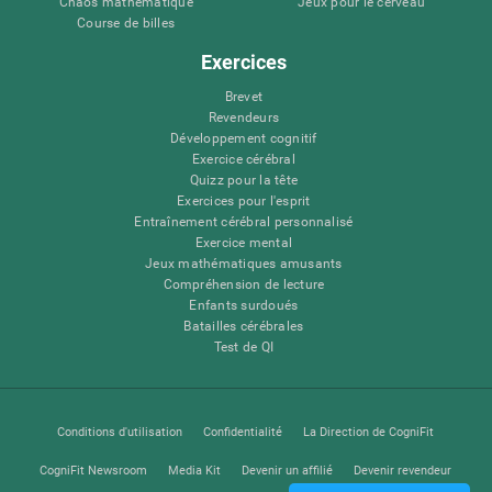
Chaos mathématique
Jeux pour le cerveau
Course de billes
Exercices
Brevet
Revendeurs
Développement cognitif
Exercice cérébral
Quizz pour la tête
Exercices pour l'esprit
Entraînement cérébral personnalisé
Exercice mental
Jeux mathématiques amusants
Compréhension de lecture
Enfants surdoués
Batailles cérébrales
Test de QI
Conditions d'utilisation
Confidentialité
La Direction de CogniFit
CogniFit Newsroom
Media Kit
Devenir un affilié
Devenir revendeur