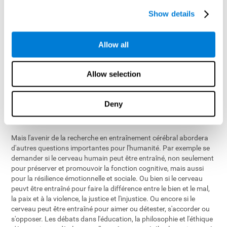
de nouvelles cellules du cerveau) après l'entraînement cognitif.
Show details
Nous observons les mécanismes compensatoires neuronales
(régions intactes dans le cerveau destinées à apprendre les
fonctions prises en charge par les régions du cerveau avec
Allow all
facultés affaiblies) se développer après les séances
d'entraînement cérébral et cette connaissance augmentera. Nous
savons aujourd'hui que l'entraînement cognitif est propice à des
Allow selection
niveaux plus élevés de réserve cognitive, connaissances
accumulées et expérience d'un cerveau actif, et constitue un
puissant facteur de protection contre le déclin cognitif. Dans
Deny
l'avenir nous allons étendre cette connaissance et cibler les zones
plus spécifiques du cerveau et des conditions neurologiques.
Mais l'avenir de la recherche en entraînement cérébral abordera
d'autres questions importantes pour l'humanité. Par exemple se
demander si le cerveau humain peut être entraîné, non seulement
pour préserver et promouvoir la fonction cognitive, mais aussi
pour la résilience émotionnelle et sociale. Ou bien si le cerveau
peuvt être entraîné pour faire la différence entre le bien et le mal,
la paix et à la violence, la justice et l'injustice. Ou encore si le
cerveau peut être entraîné pour aimer ou détester, s'accorder ou
s'opposer. Les débats dans l'éducation, la philosophie et l'éthique