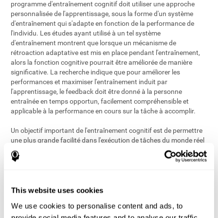
programme d'entraînement cognitif doit utiliser une approche
personnalisée de l'apprentissage, sous la forme d'un système
d'entraînement qui s'adapte en fonction de la performance de
l'individu. Les études ayant utilisé à un tel système
d'entraînement montrent que lorsque un mécanisme de
rétroaction adaptative est mis en place pendant l'entraînement,
alors la fonction cognitive pourrait être améliorée de manière
significative. La recherche indique que pour améliorer les
performances et maximiser l'entraînement induit par
l'apprentissage, le feedback doit être donné à la personne
entraînée en temps opportun, facilement compréhensible et
applicable à la performance en cours sur la tâche à accomplir.
Un objectif important de l'entraînement cognitif est de permettre
une plus grande facilité dans l'exécution de tâches du monde réel
telles que la conduite, la régulation des finances, la gestion de la
prise de médicaments et le maintien de l'interaction sociale. Parce
qu'un grand nombre de processus cognitifs opèrent de concert
lors de l'exécution des tâches dans le monde réel, les chercheurs
ont posé une troisième condition, à savoir concevoir des
This website uses cookies
interventions multi-domaines d'apprentissage cognitif qui
We use cookies to personalise content and ads, to
intègrent plusieurs processus cognitifs et ne sont pas limitées à
provide social media features and to analyse our traffic.