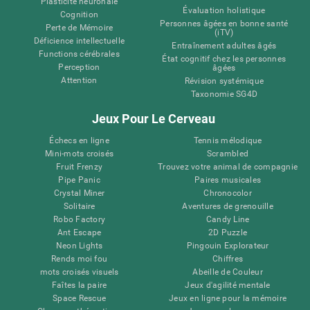
Plasticité neuronale
Évaluation holistique
Cognition
Personnes âgées en bonne santé
Perte de Mémoire
(iTV)
Déficience intellectuelle
Entraînement adultes âgés
Functions cérébrales
État cognitif chez les personnes
Perception
âgées
Attention
Révision systémique
Taxonomie SG4D
Jeux Pour Le Cerveau
Échecs en ligne
Tennis mélodique
Mini-mots croisés
Scrambled
Fruit Frenzy
Trouvez votre animal de compagnie
Pipe Panic
Paires musicales
Crystal Miner
Chronocolor
Solitaire
Aventures de grenouille
Robo Factory
Candy Line
Ant Escape
2D Puzzle
Neon Lights
Pingouin Explorateur
Rends moi fou
Chiffres
mots croisés visuels
Abeille de Couleur
Faîtes la paire
Jeux d'agilité mentale
Space Rescue
Jeux en ligne pour la mémoire