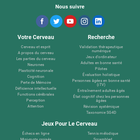
Nous suivre
Votre Cerveau
Recherche
Cerveau et esprit
Validation thérapeutique
numérique
A propos du cerveau
Jeux d'ordinateur
Les parties du cerveau
Adultes en bonne santé
Neurones
Pilotes
Plasticité neuronale
Évaluation holistique
Cognition
Personnes âgées en bonne santé
Perte de Mémoire
(iTV)
Déficience intellectuelle
Entraînement adultes âgés
Functions cérébrales
État cognitif chez les personnes
Perception
âgées
Attention
Révision systémique
Taxonomie SG4D
Jeux Pour Le Cerveau
Échecs en ligne
Tennis mélodique
Mini-mots croisés
Scrambled