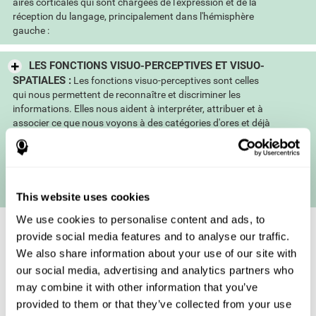
aires corticales qui sont chargées de l'expression et de la
réception du langage, principalement dans l'hémisphère
gauche :
LES FONCTIONS VISUO-PERCEPTIVES ET VISUO-
SPATIALES :
Les fonctions visuo-perceptives sont celles
qui nous permettent de reconnaître et discriminer les
informations. Elles nous aident à interpréter, attribuer et à
associer ce que nous voyons à des catégories d'ores et déjà
connues et l'intégrer à nos connaissances. Un bon
fonctionnement de ces fonctions nous permet, par exemple,
de reconnaître les membres de notre familles et nos amis ou
encore de savoir si un objet est une brosse à cheveux, des
clés ou un chapeau...
This website uses cookies
We use cookies to personalise content and ads, to
provide social media features and to analyse our traffic.
We also share information about your use of our site with
our social media, advertising and analytics partners who
may combine it with other information that you’ve
provided to them or that they’ve collected from your use