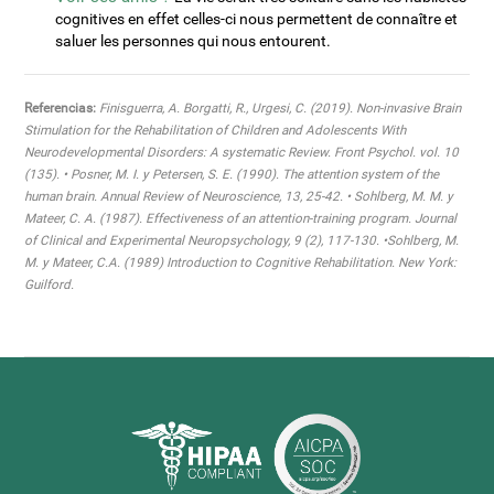
cognitives en effet celles-ci nous permettent de connaître et
saluer les personnes qui nous entourent.
Referencias:
Finisguerra, A. Borgatti, R., Urgesi, C. (2019). Non-invasive Brain
Stimulation for the Rehabilitation of Children and Adolescents With
Neurodevelopmental Disorders: A systematic Review. Front Psychol. vol. 10
(135). • Posner, M. I. y Petersen, S. E. (1990). The attention system of the
human brain. Annual Review of Neuroscience, 13, 25-42. • Sohlberg, M. M. y
Mateer, C. A. (1987). Effectiveness of an attention-training program. Journal
of Clinical and Experimental Neuropsychology, 9 (2), 117-130. •Sohlberg, M.
M. y Mateer, C.A. (1989) Introduction to Cognitive Rehabilitation. New York:
Guilford.