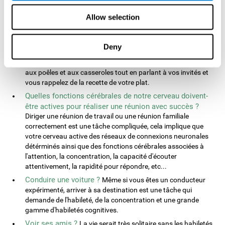
tâches physiques qui requièrent des millions de calculs mentaux
des différentes
parties du cerveau
. Ici, nous vous montrerons
Allow selection
comment vous combinez de multiples manières vos
habiletés
cognitives
et fonctions cérébrales dans votre vie quotidienne :
Deny
Est-ce que cuisiner est une bonne façon d'entraîner le
cerveau ?
Lorsque vous cuisinez, vous devez faire attention
aux poêles et aux casseroles tout en parlant à vos invités et
vous rappelez de la recette de votre plat.
Quelles fonctions cérébrales de notre cerveau doivent-
être actives pour réaliser une réunion avec succès ?
Diriger une réunion de travail ou une réunion familiale
correctement est une tâche compliquée, cela implique que
votre cerveau active des réseaux de connexions neuronales
détérminés ainsi que des fonctions cérébrales associées à
l'attention, la concentration, la capacité d'écouter
attentivement, la rapidité pour répondre, etc...
Conduire une voiture ?
Même si vous êtes un conducteur
expérimenté, arriver à sa destination est une tâche qui
demande de l'habileté, de la concentration et une grande
gamme d'habiletés cognitives.
Voir ses amis ?
La vie serait très solitaire sans les habiletés