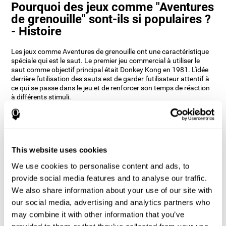
Pourquoi des jeux comme "Aventures
de grenouille" sont-ils si populaires ?
- Histoire
Les jeux comme Aventures de grenouille ont une caractéristique
spéciale qui est le saut. Le premier jeu commercial à utiliser le
saut comme objectif principal était Donkey Kong en 1981. L'idée
derrière l'utilisation des sauts est de garder l'utilisateur attentif à
ce qui se passe dans le jeu et de renforcer son temps de réaction
à différents stimuli.
Les développeurs de CogniFit, après avoir étudié différents jeux,
ont réussi à développer Aventures de grenouille en incorporant
des éléments de vitesse, des doubles sauts et des obstacles afin
que vos capacités cognitives soient constamment testées.
This website uses cookies
Comment le jeu mental "Aventures de
grenouille" améliore-t-il mes
We use cookies to personalise content and ads, to
capacités cognitives ?
provide social media features and to analyse our traffic.
We also share information about your use of our site with
L'utilisation de jeux comme Aventures de grenouille de CogniFit
our social media, advertising and analytics partners who
stimule un modèle d'activation neuronale spécifique.
may combine it with other information that you’ve
Une stimulation constante de nos capacités peut contribuer à