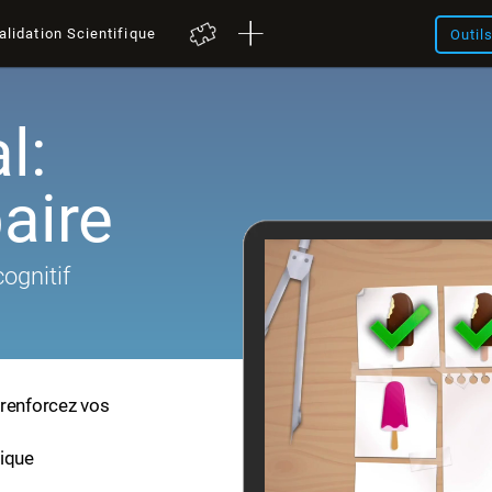
alidation Scientifique
Outil
l:
paire
ognitif
t renforcez vos
fique