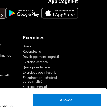
App CogniFit
Exercices
e
Brevet
Revendeurs
imal de
Développement cognitif
Exercice cérébral
s
Quizz pour la tête
Exercices pour l'esprit
nouille
Entraînement cérébral
personnalisé
Exercice mental
ateur
Jeux mathématiques amusants
Compréhension de lecture
Allow all
ur
Enfants surdoués
alyse our
entale