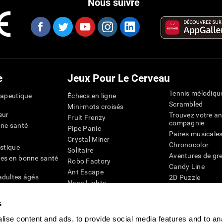
Nous suivre
e
Jeux Pour Le Cerveau
Tennis mélodiqu
rapeutique
Échecs en ligne
Scrambled
Mini-mots croisés
eur
Trouvez votre an
Fruit Frenzy
compagnie
nne santé
Pipe Panic
Paires musicale
Crystal Miner
Chronocolor
istique
Solitaire
Aventures de gre
es en bonne santé
Robo Factory
Candy Line
Ant Escape
adultes âgés
2D Puzzle
Neon Lights
chez les personnes
Pingouin Explor
Rends moi fou
Chiffres
s
mots croisés visuels
émique
Abeille de Coule
Faîtes la paire
4D
ise content and ads, to provide social media features and to an
Jeux d'agilité m