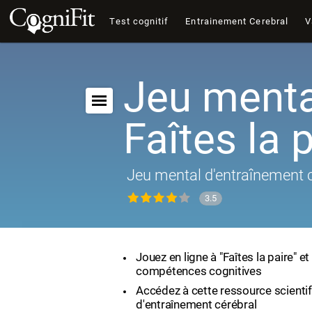
Test cognitif
Entrainement Cerebral
V
Jeu menta
Faîtes la 
Jeu mental d'entraînement c
3.5
Jouez en ligne à "Faîtes la paire" e
compétences cognitives
Accédez à cette ressource scienti
d'entraînement cérébral