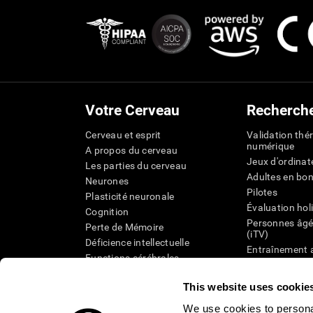
Votre Cerveau
Recherch
Cerveau et esprit
Validation thé
numérique
A propos du cerveau
Jeux d'ordinat
Les parties du cerveau
Adultes en bo
Neurones
Pilotes
Plasticité neuronale
Évaluation hol
Cognition
Personnes âgé
Perte de Mémoire
(iTV)
Déficience intellectuelle
Entraînement 
Functions cérébrales
État cognitif 
Perception
âgées
This website uses cookie
Attention
Révision syst
Taxonomie SG
We use cookies to personal