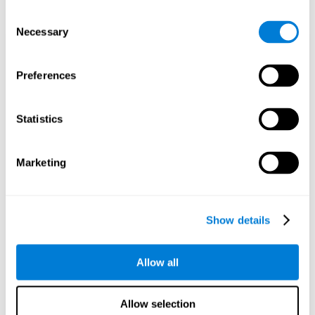
Consent
Necessary
Selection
Optimisation du
Preferences
traitement des
données
Statistics
Avec des outils de données comme AWS Glue,
nous pouvons affiner, filtrer et traiter les
Marketing
données de nouvelles manières puissantes, ce
qui nous permet de transformer les données
brutes en informations organisées et
précieuses.
Show details
La création de bases de données virtuelles à
l'aide d'outils comme AWS Glue Crawler et
AWS Glue ETL Jobs nous permet de créer des
Allow all
sources de données simples mais puissantes
pour une variété d'applications internes et
Allow selection
externes.