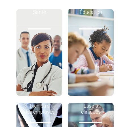
Santé
Éducation
Bien-être
Essais
des employés
cliniques