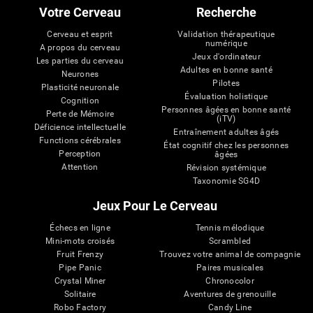
Votre Cerveau
Recherche
Cerveau et esprit
Validation thérapeutique
numérique
A propos du cerveau
Jeux d'ordinateur
Les parties du cerveau
Adultes en bonne santé
Neurones
Pilotes
Plasticité neuronale
Évaluation holistique
Cognition
Personnes âgées en bonne santé
Perte de Mémoire
(iTV)
Déficience intellectuelle
Entraînement adultes âgés
Functions cérébrales
État cognitif chez les personnes
Perception
âgées
Attention
Révision systémique
Taxonomie SG4D
Jeux Pour Le Cerveau
Échecs en ligne
Tennis mélodique
Mini-mots croisés
Scrambled
Fruit Frenzy
Trouvez votre animal de compagnie
Pipe Panic
Paires musicales
Crystal Miner
Chronocolor
Solitaire
Aventures de grenouille
Robo Factory
Candy Line