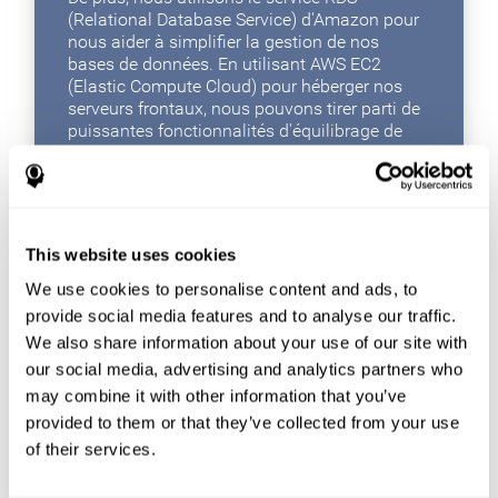
(Relational Database Service) d'Amazon pour
nous aider à simplifier la gestion de nos
bases de données. En utilisant AWS EC2
(Elastic Compute Cloud) pour héberger nos
serveurs frontaux, nous pouvons tirer parti de
puissantes fonctionnalités d'équilibrage de
charge et de mise à l'échelle automatique
pour adapter notre système à l'évolution des
demandes de trafic tout au long de la journée,
ce qui signifie que nous pouvons fournir en
toute transparence à nos utilisateurs un
This website uses cookies
maximum performances pendant les périodes
de trafic élevé sans gaspiller les ressources du
We use cookies to personalise content and ads, to
serveur pendant les périodes de faible trafic.
provide social media features and to analyse our traffic.
We also share information about your use of our site with
AWS nous fournit non seulement des outils
fantastiques pour créer un plan de stockage
our social media, advertising and analytics partners who
de données puissant, efficace et flexible, mais
may combine it with other information that you’ve
grâce au WAF (Web Application Firewall)
provided to them or that they’ve collected from your use
d'Amazon, nous pouvons nous assurer que
of their services.
nos applications Web sont à l'abri des
menaces en ligne.