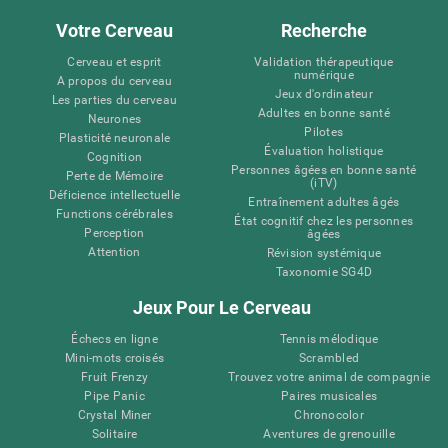
Votre Cerveau
Recherche
Cerveau et esprit
Validation thérapeutique
numérique
A propos du cerveau
Jeux d'ordinateur
Les parties du cerveau
Adultes en bonne santé
Neurones
Pilotes
Plasticité neuronale
Évaluation holistique
Cognition
Personnes âgées en bonne santé
Perte de Mémoire
(iTV)
Déficience intellectuelle
Entraînement adultes âgés
Functions cérébrales
État cognitif chez les personnes
Perception
âgées
Attention
Révision systémique
Taxonomie SG4D
Jeux Pour Le Cerveau
Échecs en ligne
Tennis mélodique
Mini-mots croisés
Scrambled
Fruit Frenzy
Trouvez votre animal de compagnie
Pipe Panic
Paires musicales
Crystal Miner
Chronocolor
Solitaire
Aventures de grenouille