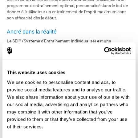
programme d'entraînement optimal, personnalisé dans le but de
donner à l'utilisateur un entraînement de l'esprit maximumisant
son efficacité dès le début.
Ancré dans la réalité
Le SEI™ (Système d'Entraînement Individualisé) est une
application brevetée et technologiquement avancée en temps
réel, qui gère le programme d'entraînement de chaque utilisateur.
En utilisant des algorithmes sophistiqués sur les données
fournies par l'évaluation, le SEI™ configure un programme
d'entraînement individualisé proposant un équilibre optimal entre
This website uses cookies
les tâches et les niveaux de difficulté en fonction du profil cognitif
We use cookies to personalise content and ads, to
de l'utilisateur en vue d'assurer le développement cognitif. En
provide social media features and to analyse our traffic.
cours, le SEI™ assure une efficacité maximale d'entraînement en
surveillant continuellement la performance de l'utilisateur et en
We also share information about your use of our site with
ajustant les tâches en temps réel.
our social media, advertising and analytics partners who
may combine it with other information that you’ve
L'entraînement individualisé rendu possible
provided to them or that they’ve collected from your use
Le SEI™ offre un réglage bi-directionnel pointu au niveau du défi
of their services.
rendant plus difficile ou plus facile la difficulté en se basant sur la
performance actuelle de l'utilisateur.