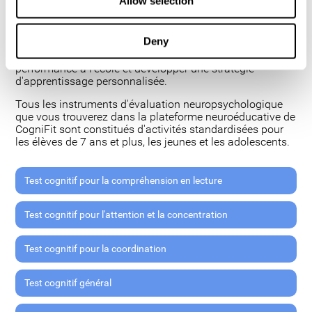
Allow selection
compétences, le comportement et la motivation.
Identifier les bases neurologiques ou fonctions cognitives
Deny
mettant en avant les forces et faiblesses de l'étudiant est
primordial pour comprendre et maximiser sa
performance à l'école et développer une stratégie
d'apprentissage personnalisée.
Tous les instruments d'évaluation neuropsychologique
que vous trouverez dans la plateforme neuroéducative de
CogniFit sont constitués d'activités standardisées pour
les élèves de 7 ans et plus, les jeunes et les adolescents.
Test cognitif pour la compréhension en lecture
Test cognitif pour l'attention et la concentration
Test cognitif pour la coordination
Test cognitif général