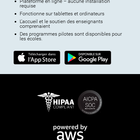
Plateforme en ligne – aucune installation
requise
Fonctionne sur tablettes et ordinateurs
L'accueil et le soutien des enseignants
comprenaient
Des programmes pilotes sont disponibles pour
les écoles.