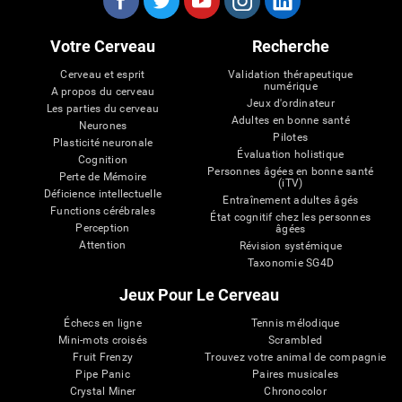
Votre Cerveau
Recherche
Cerveau et esprit
Validation thérapeutique
numérique
A propos du cerveau
Jeux d'ordinateur
Les parties du cerveau
Adultes en bonne santé
Neurones
Pilotes
Plasticité neuronale
Évaluation holistique
Cognition
Personnes âgées en bonne santé
Perte de Mémoire
(iTV)
Déficience intellectuelle
Entraînement adultes âgés
Functions cérébrales
État cognitif chez les personnes
Perception
âgées
Attention
Révision systémique
Taxonomie SG4D
Jeux Pour Le Cerveau
Échecs en ligne
Tennis mélodique
Mini-mots croisés
Scrambled
Fruit Frenzy
Trouvez votre animal de compagnie
Pipe Panic
Paires musicales
Crystal Miner
Chronocolor