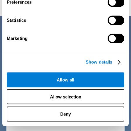
Preferences
Statistics
Description du questionnaire sur les
critères de diagnostic
Marketing
Le manque de concentration est l'un des symptômes les plus fréquents
aujourd'hui. Souvent, il s'agit d'une situation transitoire, mais d'autres
fois, elle est due à un trouble plus important. Par conséquent, toute
altération de cette zone cognitive doit être analysée à travers une série
Show details
de symptômes et de signes. Ces indicateurs peuvent nous faire
suspecter la présence de certains troubles liés à l'attention. Par
conséquent, la première étape de la batterie d'évaluation CogniFit (CAB-
AT) consiste en un questionnaire sur le bien-être physique, mental et
Allow all
social de l'utilisateur, en fonction du segment d'âge.
LLes questions présentées ici sont similaires à celles que l'on peut
trouver dans un entretien général, mais elles ont été simplifiées de
Allow selection
manière à pouvoir être comprises et répondues par tout un chacun.
Critères de diagnostic pour les enfants de 7 à 12
Deny
ans