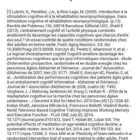
[1] Lubrini, G., Periáñez, J.A., & Ríos-Lago, M. (2009). Introduction à la
stimulation cognitive et à la réhabilitation neuropsychologique. Dans
Stimulation cognitive et réhabilitation neuropsychologique. (p.13).
Rambla del Poblenou 156, 08018 Barcelona: Editorial UOC. Shatil E
(2013). L'entraînement cognitif et l'activité physique combinés
améliorent-ils davantage les capacités cognitives que chacun d'entre
eux seul ? Un essai contrôlé de quatre conditions randomisées chez
des adultes en bonne santé. Front. Aging Neurosci. 5:8. doi:
10.3389/fnagi.2013.00008. Korczyn dC, Peretz C, Aharonson V, et al. -
Le logiciel d'entraînement cognitif CogniFit améliore davantage les
performances cognitives que les jeux informatiques classiques : étude
d'intervention prospective, randomisée et en double aveugle chez les
personnes âgées.Alzheimer et Démence : Journal de l' Association
d'Alzheimer de 2007, tres (3): S171. Shatil E, Korczyn dC, Peretzc C, et
al. - Amélioration des performances cognitives des patients âgés grâce
à un entraînement cognitif informatisé - Alzheimer et Démence :
Journal de l' Association d'Alzheimer de 2008, cuatro (4): T492.
Verghese J, J Mahoney, Ambrosio AF, Wang C, Holtzer R. - Effet de la
réadaptation cognitive sur la marche chez les personnes âgées
sédentaires - J Gerontol A Biol Sci Med Sci. 2010 Dec;65(12):1338-43.
Evelyn Shatil, Jaroslava Mikulecká, Francesco Bellotti, Vladimír Burěs -
Novel Television-Based Cognitive Training Improves Working Memory
and Executive Function - PLoS ONE July 03, 2014.
10.1371/journal.pone.0101472. Gard T, Hölzel BK, Lazar SW. The
potential effects of meditation on age-related cognitive decline: a
systematic review. Ann N Y Acad Sci. 2014 Jan; 1307:89-103. doi:
10.1111/nyas.12348. 2. Voss MW et al. Plasticity of brain networks in a
randomized intervention trial of exercise training in older adults. Front